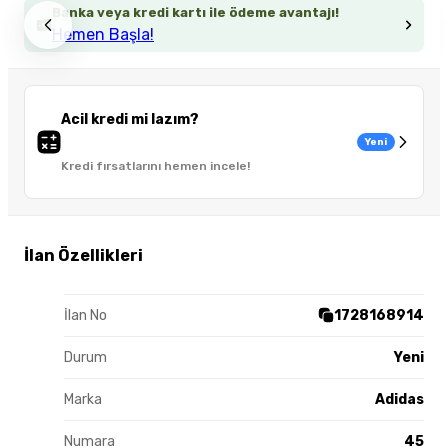
Banka veya kredi kartı ile ödeme avantajı!
Hemen Başla!
Acil kredi mi lazım?
Yeni
Kredi fırsatlarını hemen incele!
İlan Özellikleri
İlan No
1728168914
Durum
Yeni
Marka
Adidas
Numara
45