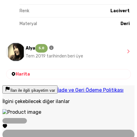
Renk
Lacivert
Materyal
Deri
Alya
5.0
Tem 2019 tarihinden beri üye
Harita
İade ve Geri Ödeme Politikası
İlan ile ilgili şikayetim var
İlgini çekebilecek diğer ilanlar