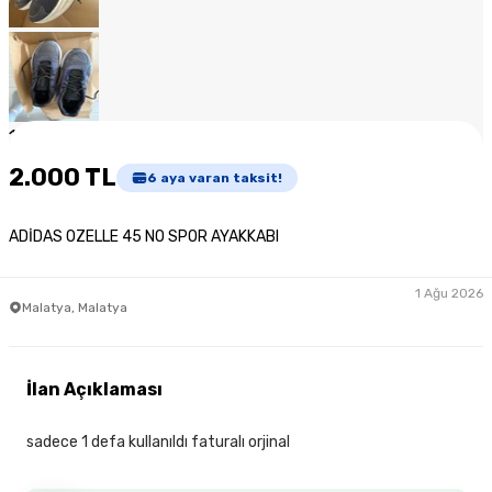
1
/
7
2.000 TL
6
aya varan taksit!
ADİDAS OZELLE 45 NO SPOR AYAKKABI
1 Ağu 2026
Malatya, Malatya
İlan Açıklaması
sadece 1 defa kullanıldı faturalı orjinal