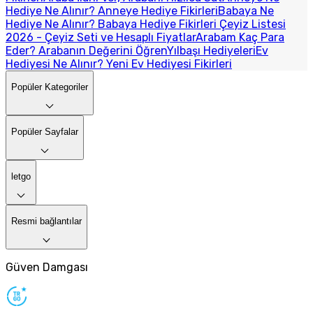
Hediye Ne Alınır? Anneye Hediye Fikirleri
Babaya Ne
Hediye Ne Alınır? Babaya Hediye Fikirleri
Çeyiz Listesi
2026 - Çeyiz Seti ve Hesaplı Fiyatlar
Arabam Kaç Para
Eder? Arabanın Değerini Öğren
Yılbaşı Hediyeleri
Ev
Hediyesi Ne Alınır? Yeni Ev Hediyesi Fikirleri
Popüler Kategoriler
Popüler Sayfalar
letgo
Resmi bağlantılar
Güven Damgası