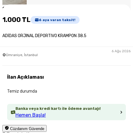
1
/
2
1.000 TL
6
aya varan taksit!
ADİDAS ORJINAL DEPORTIVO KRAMPON 38.5
6 Ağu 2026
Ümraniye, İstanbul
İlan Açıklaması
Temiz durumda
Banka veya kredi kartı ile ödeme avantajı!
Hemen Başla!
Cüzdanım Güvende