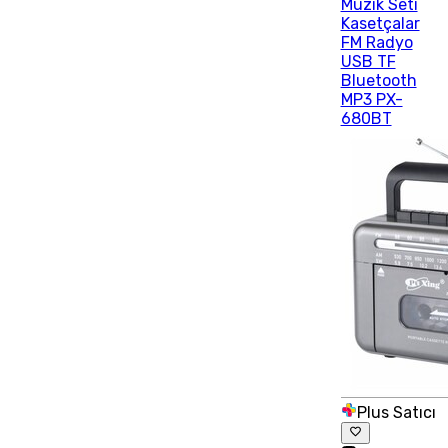
Müzik Seti
Kasetçalar
FM Radyo
USB TF
Bluetooth
MP3 PX-
680BT
Plus Satıcı