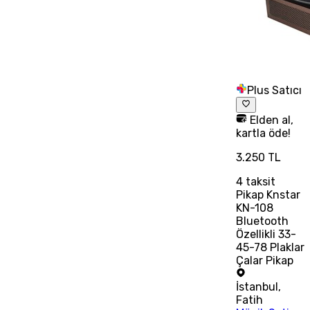
Plus Satıcı
Elden al,
kartla öde!
3.250 TL
4
taksit
Pikap Knstar
KN-108
Bluetooth
Özellikli 33-
45-78 Plaklar
Çalar Pikap
İstanbul
,
Fatih