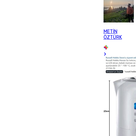
METİN
ÖZTÜRK