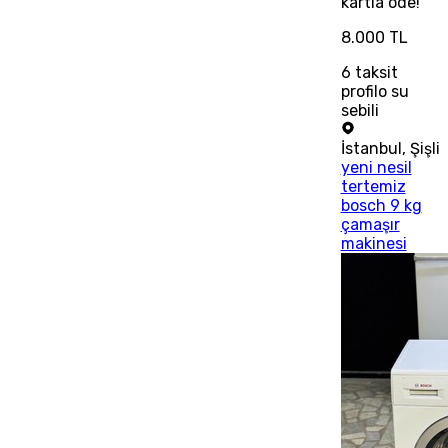
kartla öde!
8.000 TL
6
taksit
profilo su
sebili
İstanbul
,
Şişli
yeni nesil
tertemiz
bosch 9 kg
çamaşır
makinesi