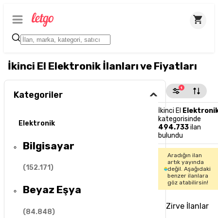
İkinci El Elektronik İlanları ve Fiyatları
1
Kategoriler
İkinci El
Elektroni
kategorisinde
Elektronik
494.733
ilan
bulundu
Bilgisayar
Aradığın ilan
artık yayında
(
152.171
)
değil. Aşağıdaki
benzer ilanlara
göz atabilirsin!
Beyaz Eşya
Zirve İlanlar
(
84.848
)