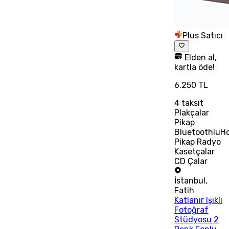
Plus Satıcı
Elden al,
kartla öde!
6.250 TL
4
taksit
Plakçalar
Pikap
BluetoothluHo
Pikap Radyo
Kasetçalar
CD Çalar
İstanbul
,
Fatih
Katlanır Işıklı
Fotoğraf
Stüdyosu 2