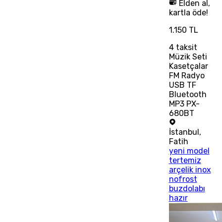
Elden al,
kartla öde!
1.150 TL
4
taksit
Müzik Seti
Kasetçalar
FM Radyo
USB TF
Bluetooth
MP3 PX-
680BT
İstanbul
,
Fatih
yeni model
tertemiz
arçelik inox
nofrost
buzdolabı
hazır