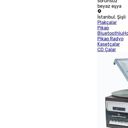
sorunsuz
beyaz eşya
İstanbul
,
Şişli
Plakçalar
Pikap
BluetoothluHo
Pikap Radyo
Kasetçalar
CD Çalar