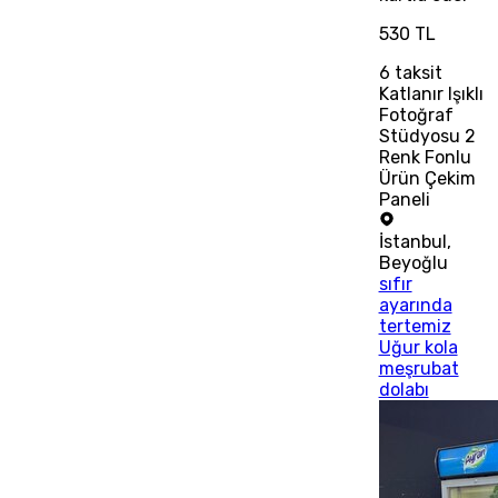
530 TL
6
taksit
Katlanır Işıklı
Fotoğraf
Stüdyosu 2
Renk Fonlu
Ürün Çekim
Paneli
İstanbul
,
Beyoğlu
sıfır
ayarında
tertemiz
Uğur kola
meşrubat
dolabı