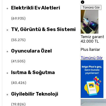
Elektrikli Ev Aletleri
Tümünü Gör
(
69.935
)
TV, Görüntü & Ses Sistemi
Temiz garanti
(
55.275
)
42.000 TL
Plus İlanlar
Oyunculara Özel
Tümünü Gör
(
41.505
)
Isıtma & Soğutma
(
40.426
)
Giyilebilir Teknoloji
(
19.826
)