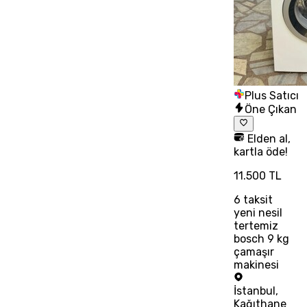
Plus Satıcı
Öne Çıkan
Elden al,
kartla öde!
11.500 TL
6
taksit
yeni nesil
tertemiz
bosch 9 kg
çamaşır
makinesi
İstanbul
,
Kağıthane