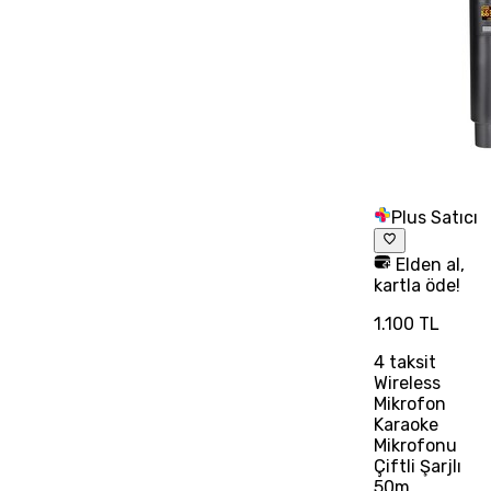
Plus Satıcı
Elden al,
kartla öde!
1.100 TL
4
taksit
Wireless
Mikrofon
Karaoke
Mikrofonu
Çiftli Şarjlı
50m