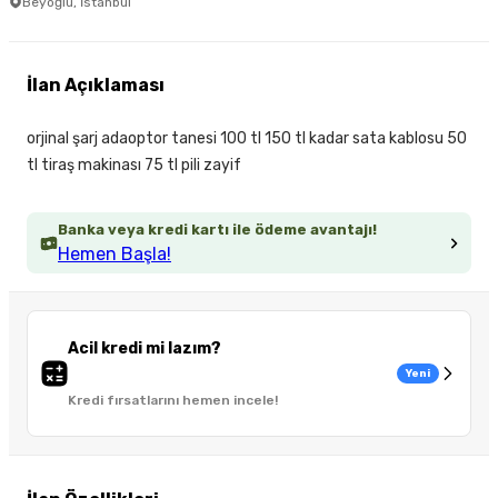
Beyoğlu, İstanbul
İlan Açıklaması
orjinal şarj adaoptor tanesi 100 tl 150 tl kadar sata kablosu 50
tl tiraş makinası 75 tl pili zayif
Banka veya kredi kartı ile ödeme avantajı!
Hemen Başla!
Acil kredi mi lazım?
Yeni
Kredi fırsatlarını hemen incele!