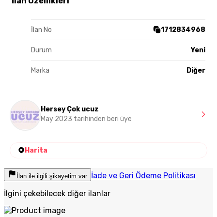
İlan Özellikleri
İlan No
1712834968
Durum
Yeni
Marka
Diğer
Hersey Çok ucuz
May 2023 tarihinden beri üye
Harita
İade ve Geri Ödeme Politikası
İlan ile ilgili şikayetim var
İlgini çekebilecek diğer ilanlar