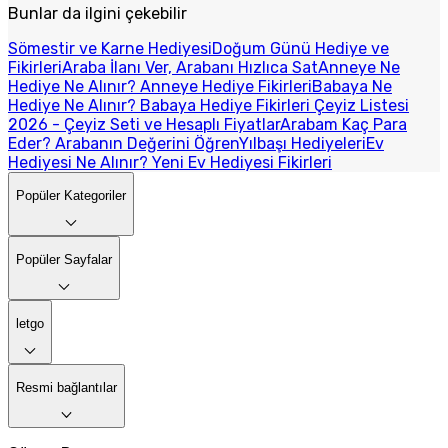
Bunlar da ilgini çekebilir
Sömestir ve Karne Hediyesi
Doğum Günü Hediye ve
Fikirleri
Araba İlanı Ver, Arabanı Hızlıca Sat
Anneye Ne
Hediye Ne Alınır? Anneye Hediye Fikirleri
Babaya Ne
Hediye Ne Alınır? Babaya Hediye Fikirleri
Çeyiz Listesi
2026 - Çeyiz Seti ve Hesaplı Fiyatlar
Arabam Kaç Para
Eder? Arabanın Değerini Öğren
Yılbaşı Hediyeleri
Ev
Hediyesi Ne Alınır? Yeni Ev Hediyesi Fikirleri
Popüler Kategoriler
Popüler Sayfalar
letgo
Resmi bağlantılar