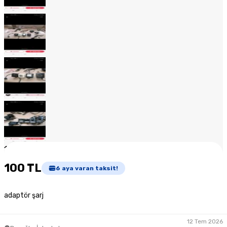
1
/
18
100 TL
6
aya varan taksit!
adaptör şarj
12 Tem 2026