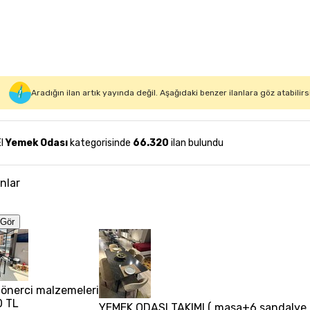
Aradığın ilan artık yayında değil. Aşağıdaki benzer ilanlara göz atabilirs
El
Yemek Odası
kategorisinde
66.320
ilan bulundu
anlar
Gör
 dönerci malzemeleri
0 TL
YEMEK ODASI TAKIMI ( masa+6 sandalye /