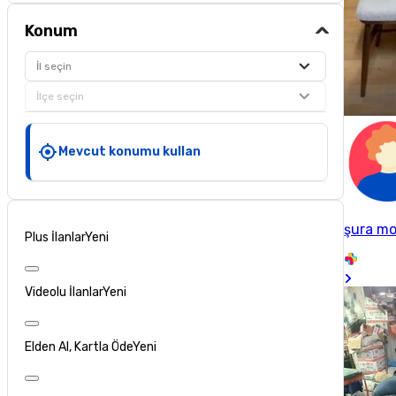
Konum
İl seçin
İlçe seçin
Mevcut konumu kullan
şura mo
Plus İlanlar
Yeni
Videolu İlanlar
Yeni
Elden Al, Kartla Öde
Yeni