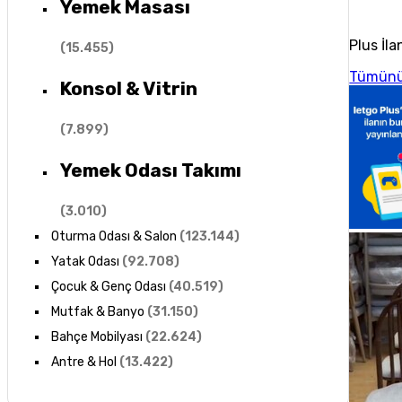
Yemek Masası
Plus İla
(
15.455
)
Tümünü
Konsol & Vitrin
(
7.899
)
Yemek Odası Takımı
(
3.010
)
Oturma Odası & Salon
(
123.144
)
Yatak Odası
(
92.708
)
Çocuk & Genç Odası
(
40.519
)
Mutfak & Banyo
(
31.150
)
Bahçe Mobilyası
(
22.624
)
Antre & Hol
(
13.422
)