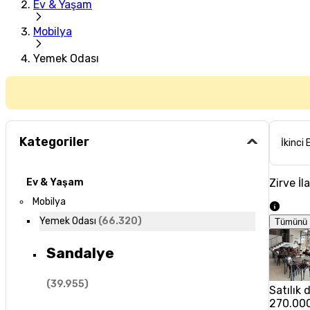
Ev & Yaşam
Mobilya
Yemek Odası
Kategoriler
İkinci 
Zirve İl
Ev & Yaşam
Mobilya
Yemek Odası
(
66.320
)
Tümünü 
Sandalye
(
39.955
)
Satılık
270.00