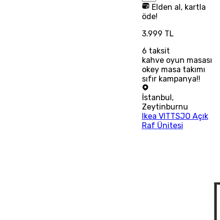
Elden al, kartla
öde!
3.999 TL
6
taksit
kahve oyun masası
okey masa takımı
sıfır kampanya!!
İstanbul
,
Zeytinburnu
Ikea VITTSJO Açık
Raf Ünitesi