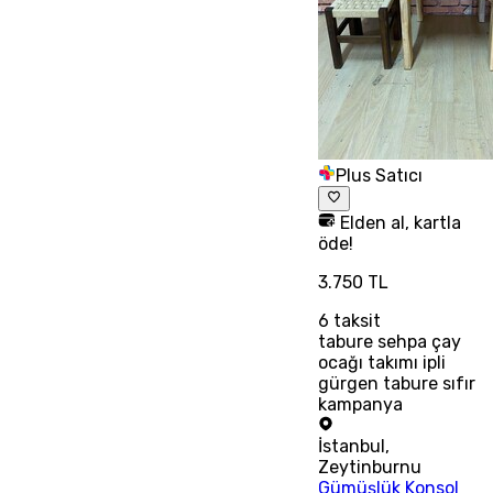
Plus Satıcı
Elden al, kartla
öde!
3.750 TL
6
taksit
tabure sehpa çay
ocağı takımı ipli
gürgen tabure sıfır
kampanya
İstanbul
,
Zeytinburnu
Gümüşlük Konsol