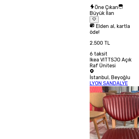
Öne Çıkan
Büyük İlan
Elden al, kartla
öde!
2.500 TL
6
taksit
Ikea VITTSJO Açık
Raf Ünitesi
İstanbul
,
Beyoğlu
LYON SANDALYE