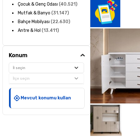
Çocuk & Genç Odası
(
40.521
)
Mutfak & Banyo
(
31.147
)
Bahçe Mobilyası
(
22.630
)
Antre & Hol
(
13.411
)
Konum
İl seçin
İlçe seçin
Mevcut konumu kullan