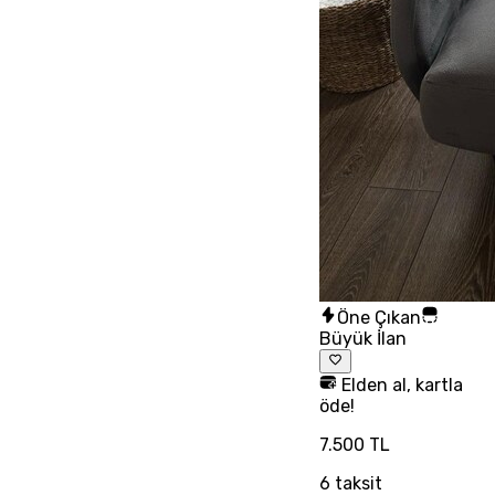
Öne Çıkan
Büyük İlan
Elden al, kartla
öde!
7.500 TL
6
taksit