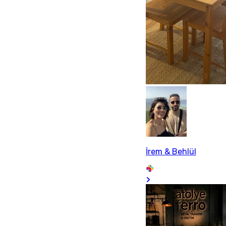
İrem & Behlül