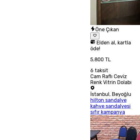
Öne Çıkan
Elden al, kartla
öde!
5.800 TL
6
taksit
Cam Raflı Ceviz
Renk Vitrin Dolabı
İstanbul
,
Beyoğlu
hilton sandalye
kahve sandalyesi
sıfır kampanya