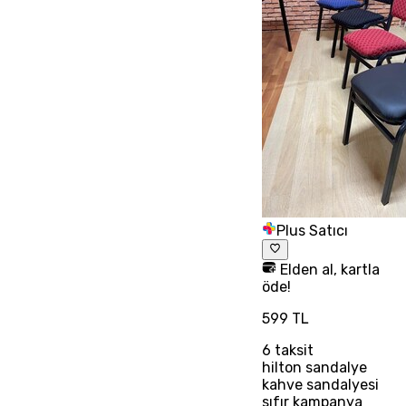
Plus Satıcı
Elden al, kartla
öde!
599 TL
6
taksit
hilton sandalye
kahve sandalyesi
sıfır kampanya