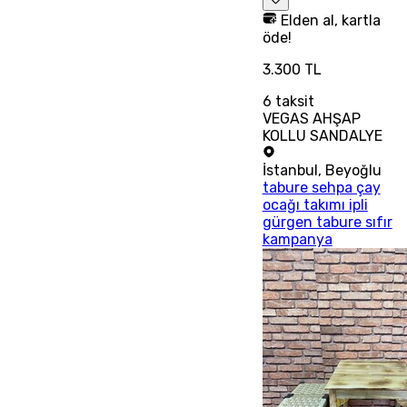
Elden al, kartla
öde!
3.300 TL
6
taksit
VEGAS AHŞAP
KOLLU SANDALYE
İstanbul
,
Beyoğlu
tabure sehpa çay
ocağı takımı ipli
gürgen tabure sıfır
kampanya