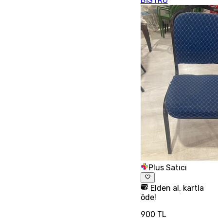
BİSTRO
Plus Satıcı
Elden al, kartla
öde!
900 TL