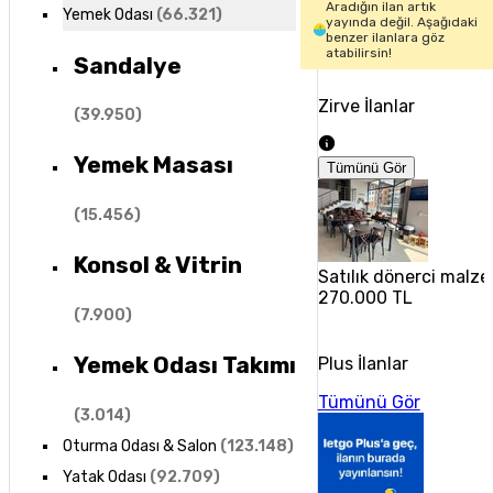
Aradığın ilan artık
Yemek Odası
(
66.321
)
yayında değil. Aşağıdaki
benzer ilanlara göz
atabilirsin!
Sandalye
Zirve İlanlar
(
39.950
)
Yemek Masası
Tümünü Gör
(
15.456
)
Konsol & Vitrin
Satılık dönerci malze
270.000 TL
(
7.900
)
Yemek Odası Takımı
Plus İlanlar
Tümünü Gör
(
3.014
)
Oturma Odası & Salon
(
123.148
)
Yatak Odası
(
92.709
)