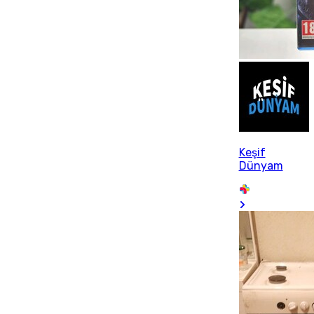
Keşif
Dünyam