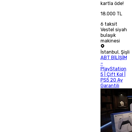
kartla öde!
18.000 TL
6
taksit
Vestel siyah
bulaşık
makinesi
İstanbul
,
Şişli
ABT BİLİŞİM
–
PlayStation
5 | Çift Kol |
PS5 20 Ay
Garantili