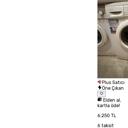
Plus Satıcı
Öne Çıkan
Elden al,
kartla öde!
6.250 TL
6
taksit