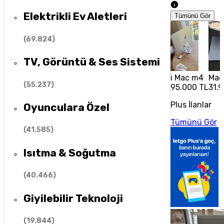
Elektrikli Ev Aletleri
Tümünü Gör
(
69.824
)
TV, Görüntü & Ses Sistemi
i Mac m4
Mac
(
55.237
)
95.000 TL
31.
Plus İlanlar
Oyunculara Özel
Tümünü Gör
(
41.585
)
Isıtma & Soğutma
(
40.466
)
Giyilebilir Teknoloji
(
19.844
)