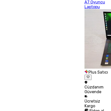
A7 Oyuncu
Laptopu
Plus Satıcı
Cüzdanım
Güvende
Ücretsiz
Kargo
Elden al,