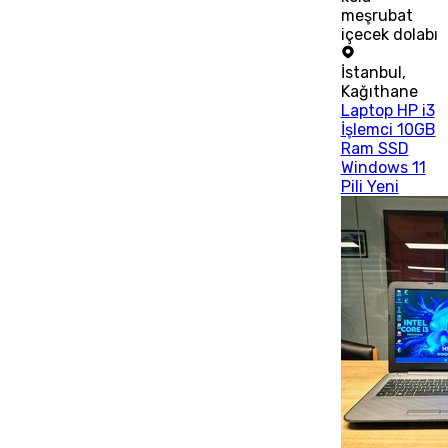
meşrubat
içecek dolabı
İstanbul
,
Kağıthane
Laptop HP i3
İşlemci 10GB
Ram SSD
Windows 11
Pili Yeni