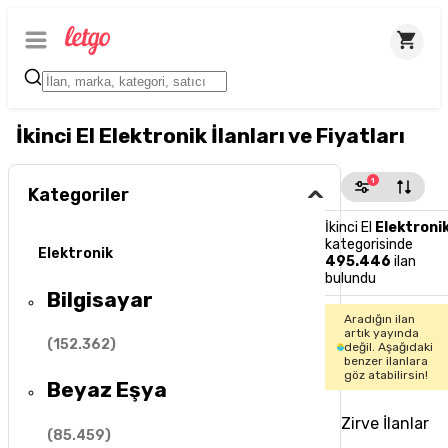
İkinci El Elektronik İlanları ve Fiyatları
1
Kategoriler
İkinci El
Elektroni
kategorisinde
Elektronik
495.446
ilan
bulundu
Bilgisayar
Aradığın ilan
artık yayında
(
152.362
)
değil. Aşağıdaki
benzer ilanlara
göz atabilirsin!
Beyaz Eşya
Zirve İlanlar
(
85.459
)