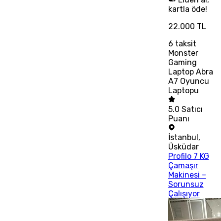
kartla öde!
22.000 TL
6
taksit
Monster
Gaming
Laptop Abra
A7 Oyuncu
Laptopu
5.0
Satıcı
Puanı
İstanbul
,
Üsküdar
Profilo 7 KG
Çamaşır
Makinesi –
Sorunsuz
Çalışıyor