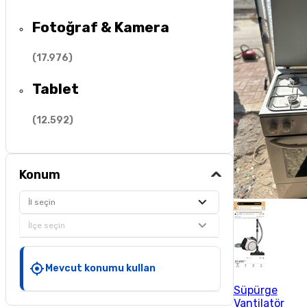
Fotoğraf & Kamera
(
17.976
)
Tablet
(
12.592
)
Konum
İl seçin
İlçe seçin
Mevcut konumu kullan
Süpürge
Vantilatör