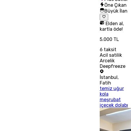
Öne Çıkan
Büyük İlan
Elden al,
kartla öde!
5.000 TL
6
taksit
Acil satilik
Arcelik
Deepfreeze
İstanbul
,
Fatih
temiz uğur
kola
meşrubat
içecek dolabı