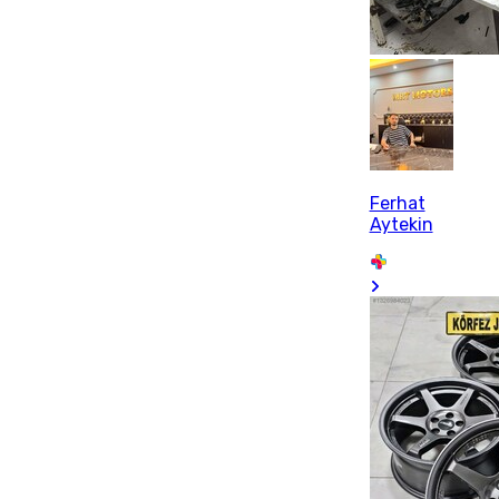
Ferhat
Aytekin