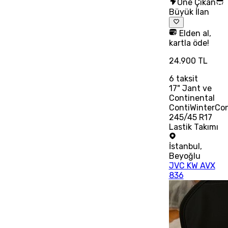
Öne Çıkan
Büyük İlan
Elden al,
kartla öde!
24.900 TL
6
taksit
17" Jant ve
Continental
ContiWinterCo
245/45 R17
Lastik Takımı
İstanbul
,
Beyoğlu
JVC KW AVX
836