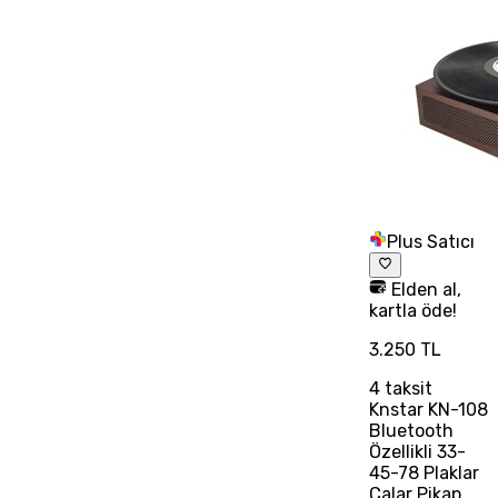
Plus Satıcı
Elden al,
kartla öde!
3.250 TL
4
taksit
Knstar KN-108
Bluetooth
Özellikli 33-
45-78 Plaklar
Çalar Pikap