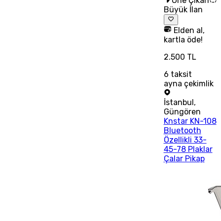
Öne Çıkan
Büyük İlan
Elden al,
kartla öde!
2.500 TL
6
taksit
ayna çekimlik
İstanbul
,
Güngören
Knstar KN-108
Bluetooth
Özellikli 33-
45-78 Plaklar
Çalar Pikap