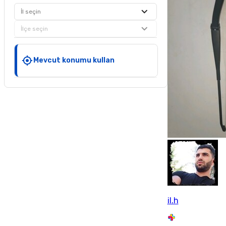
İl seçin
İlçe seçin
Mevcut konumu kullan
il.h