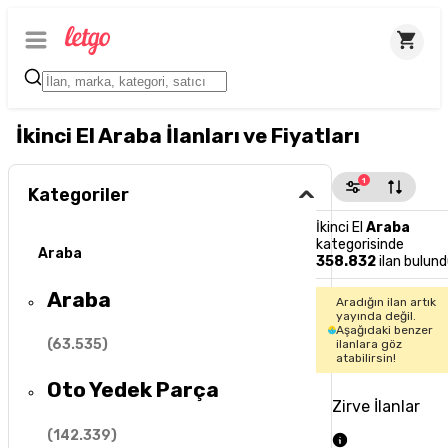
İkinci El Araba İlanları ve Fiyatları
1
Kategoriler
İkinci El
Araba
kategorisinde
Araba
358.832
ilan bulund
Araba
Aradığın ilan artık
yayında değil.
Aşağıdaki benzer
(
63.535
)
ilanlara göz
atabilirsin!
Oto Yedek Parça
Zirve İlanlar
(
142.339
)