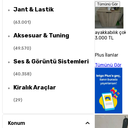
Tümünü Gör
Jant & Lastik
(
63.001
)
ayakkabılık çok 
Aksesuar & Tuning
3.000 TL
(
49.570
)
Plus İlanlar
Ses & Görüntü Sistemleri
Tümünü Gör
(
40.358
)
Kiralık Araçlar
(
29
)
Konum