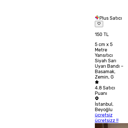
Plus Satıcı
150 TL
5 cm x 5
Metre
Yansıtıcı
Siyah Sarı
Uyarı Bandı –
Basamak,
Zemin, G
4.8
Satıcı
Puanı
İstanbul
,
Beyoğlu
ücretsiz
ücretsizz !!