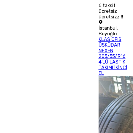
6
taksit
ücretsiz
ücretsizz !!
İstanbul
,
Beyoğlu
KLAS OFİS
ÜSKÜDAR
NEXEN
205/55/R16
4'LÜ LASTİK
TAKIMI İKİNCİ
EL