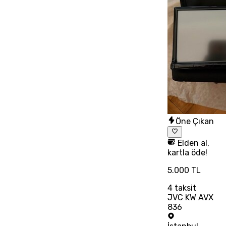
Öne Çıkan
Elden al,
kartla öde!
5.000 TL
4
taksit
JVC KW AVX
836