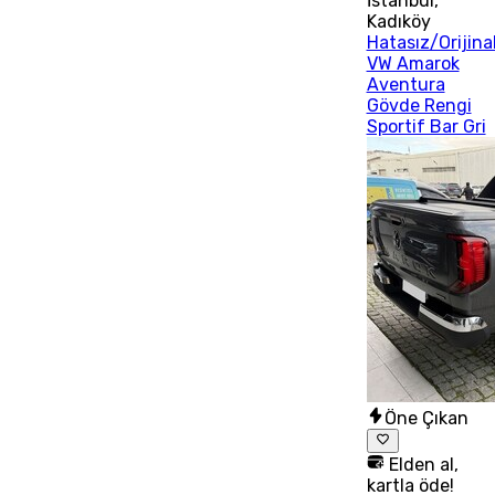
İstanbul
,
Kadıköy
Hatasız/Orijina
VW Amarok
Aventura
Gövde Rengi
Sportif Bar Gri
Öne Çıkan
Elden al,
kartla öde!