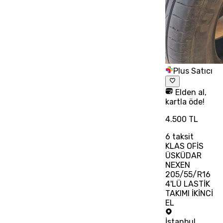
Plus Satıcı
Elden al,
kartla öde!
4.500 TL
6
taksit
KLAS OFİS
ÜSKÜDAR
NEXEN
205/55/R16
4'LÜ LASTİK
TAKIMI İKİNCİ
EL
İstanbul
,