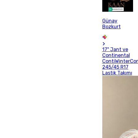
Günay
Bozkurt
17" Jant ve
Continental
ContiWinterCo
245/45 R17
Lastik Takımı