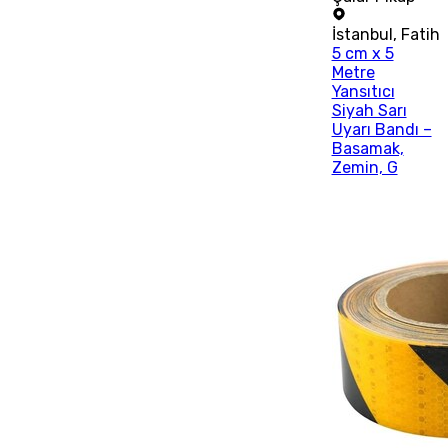
İstanbul
,
Fatih
5 cm x 5
Metre
Yansıtıcı
Siyah Sarı
Uyarı Bandı –
Basamak,
Zemin, G