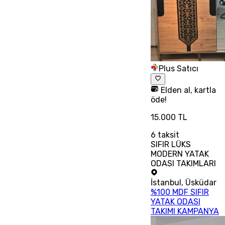
Plus Satıcı
Elden al, kartla
öde!
15.000 TL
6
taksit
SIFIR LÜKS
MODERN YATAK
ODASI TAKIMLARI
İstanbul
,
Üsküdar
%100 MDF SIFIR
YATAK ODASI
TAKIMI KAMPANYA