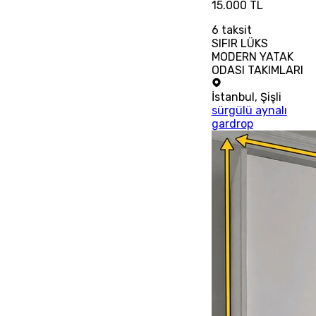
15.000 TL
6
taksit
SIFIR LÜKS
MODERN YATAK
ODASI TAKIMLARI
İstanbul
,
Şişli
sürgülü aynalı
gardrop