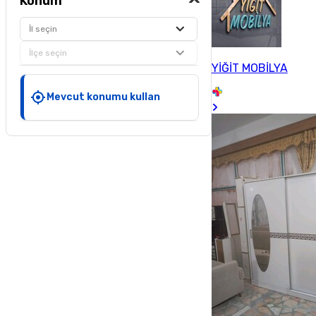
Konum
İl seçin
İlçe seçin
YİĞİT MOBİLYA
Mevcut konumu kullan