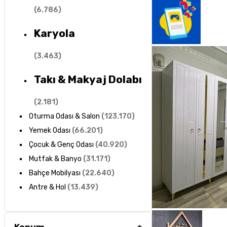
(
6.786
)
Karyola
(
3.463
)
Takı & Makyaj Dolabı
(
2.181
)
Oturma Odası & Salon
(
123.170
)
Yemek Odası
(
66.201
)
Çocuk & Genç Odası
(
40.920
)
Mutfak & Banyo
(
31.171
)
Bahçe Mobilyası
(
22.640
)
Antre & Hol
(
13.439
)