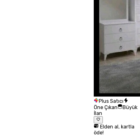
Plus Satıcı
Öne Çıkan
Büyük
İlan
Elden al, kartla
öde!