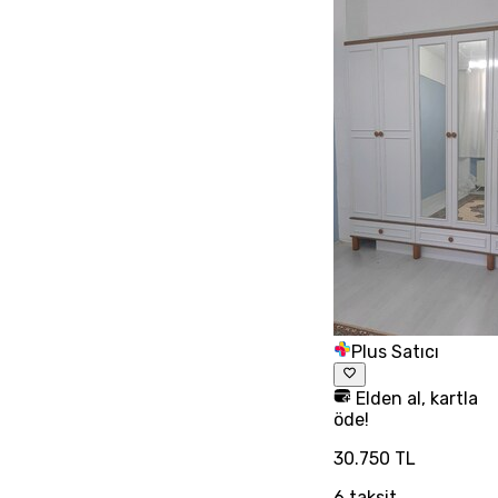
Plus Satıcı
Elden al, kartla
öde!
30.750 TL
6
taksit