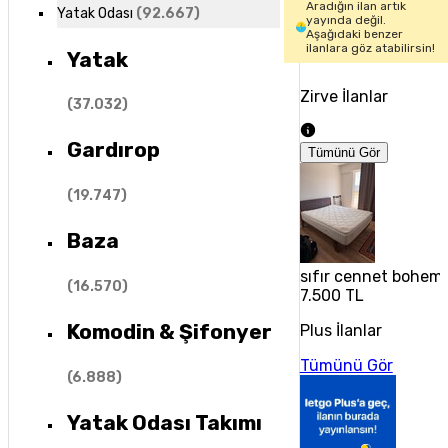
Aradığın ilan artık
Yatak Odası
(
92.667
)
yayında değil.
Aşağıdaki benzer
ilanlara göz atabilirsin!
Yatak
Zirve İlanlar
(
37.032
)
Gardırop
Tümünü Gör
(
19.747
)
Baza
sıfır cennet bohem 
(
16.570
)
7.500 TL
Komodin & Şifonyer
Plus İlanlar
Tümünü Gör
(
6.888
)
Yatak Odası Takımı