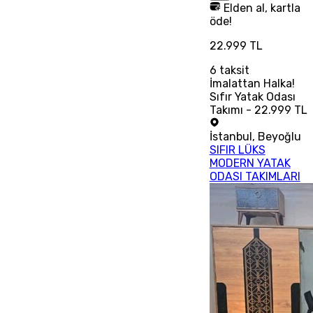
Elden al, kartla
öde!
22.999 TL
6
taksit
İmalattan Halka!
Sıfır Yatak Odası
Takımı - 22.999 TL
İstanbul
,
Beyoğlu
SIFIR LÜKS
MODERN YATAK
ODASI TAKIMLARI