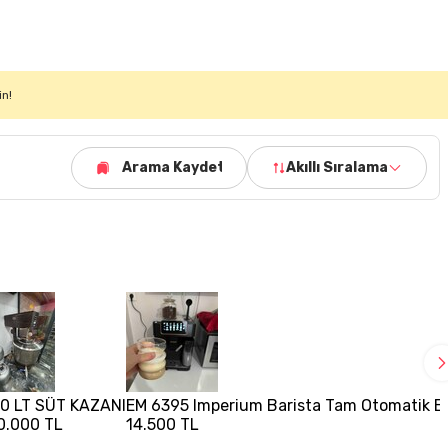
in!
Arama Kaydet
Akıllı Sıralama
0 LT SÜT KAZANI
EM 6395 Imperium Barista Tam Otomatik Es
0.000 TL
14.500 TL