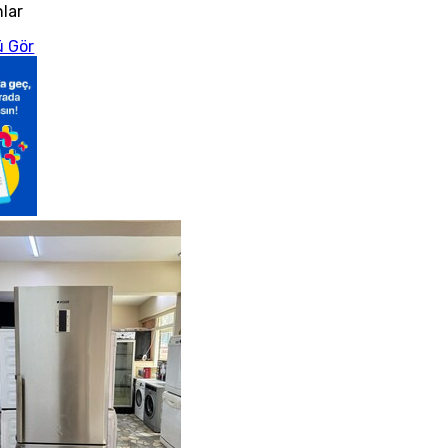
nlar
 Gör