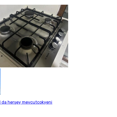
 da herşey mevcutcokyeni