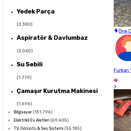
Yedek Parça
(
3.380
)
Öne Ç
Aspiratör & Davlumbaz
(
2.040
)
Su Sebili
Furkan 
(
1.779
)
Çamaşır Kurutma Makinesi
(
1.696
)
Bilgisayar
(
151.796
)
Elektrikli Ev Aletleri
(
69.605
)
TV, Görüntü & Ses Sistemi
(
55.185
)