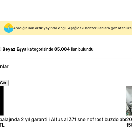
Aradığın ilan artık yayında değil. Aşağıdaki benzer ilanlara göz atabilirs
El
Beyaz Eşya
kategorisinde
85.084
ilan bulundu
anlar
Gör
balajında 2 yıl garantili Altus al 371 sne nofrost buzdolabı
20
TL
15