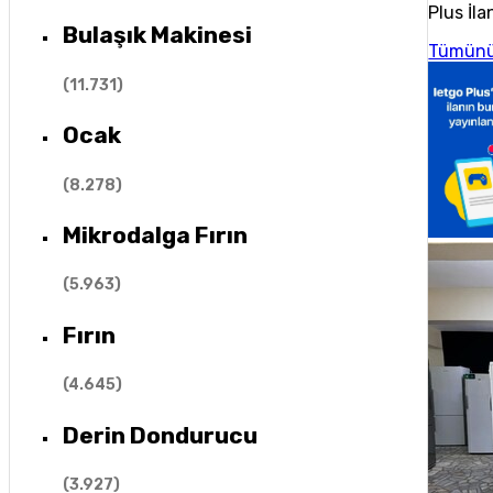
Plus İla
Bulaşık Makinesi
Tümünü
(
11.731
)
Ocak
(
8.278
)
Mikrodalga Fırın
(
5.963
)
Fırın
(
4.645
)
Derin Dondurucu
(
3.927
)