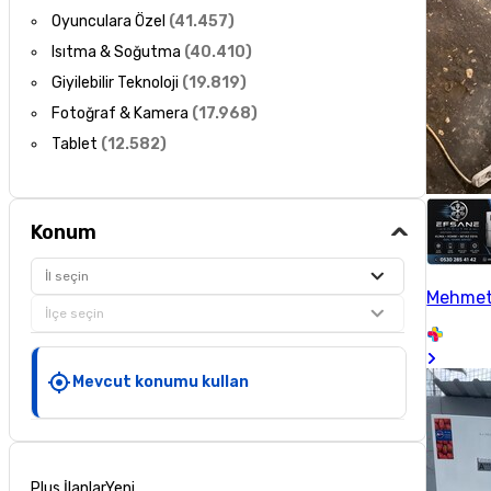
Oyunculara Özel
(
41.457
)
Isıtma & Soğutma
(
40.410
)
Giyilebilir Teknoloji
(
19.819
)
Fotoğraf & Kamera
(
17.968
)
Tablet
(
12.582
)
Konum
İl seçin
Mehmet
İlçe seçin
Mevcut konumu kullan
Plus İlanlar
Yeni