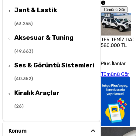
Jant & Lastik
Tümünü Gör
(
63.255
)
Aksesuar & Tuning
TER TEMİZ DA
580.000 TL
(
49.663
)
Plus İlanlar
Ses & Görüntü Sistemleri
Tümünü Gör
(
40.352
)
Kiralık Araçlar
(
26
)
Konum