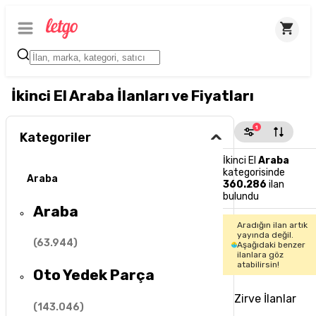
İkinci El Araba İlanları ve Fiyatları
1
Kategoriler
İkinci El
Araba
kategorisinde
Araba
360.286
ilan
bulundu
Araba
Aradığın ilan artık
yayında değil.
(
63.944
)
Aşağıdaki benzer
ilanlara göz
atabilirsin!
Oto Yedek Parça
Zirve İlanlar
(
143.046
)