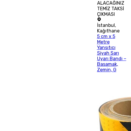
ALACAĞINIZ
TEMİZ TAKSİ
ÇIKMASI
İstanbul
,
Kağıthane
5 cm x 5
Metre
Yansıtıcı
Siyah Sarı
Uyarı Bandı –
Basamak,
Zemin, G