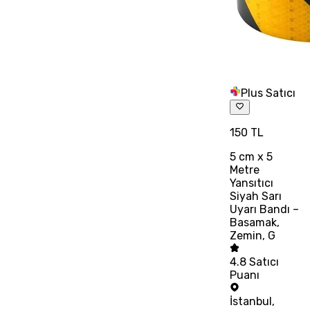
Plus Satıcı
150 TL
5 cm x 5
Metre
Yansıtıcı
Siyah Sarı
Uyarı Bandı –
Basamak,
Zemin, G
4.8
Satıcı
Puanı
İstanbul
,