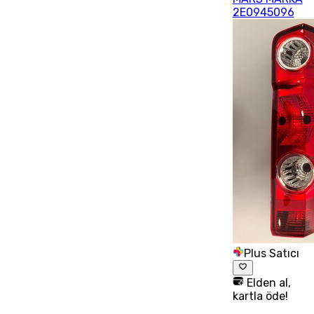
2E0945096
Plus Satıcı
Elden al,
kartla öde!