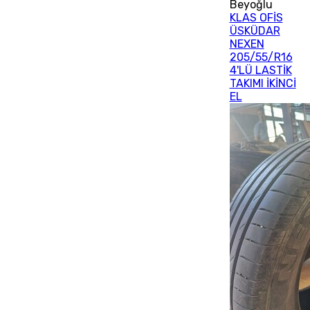
Beyoğlu
KLAS OFİS
ÜSKÜDAR
NEXEN
205/55/R16
4'LÜ LASTİK
TAKIMI İKİNCİ
EL