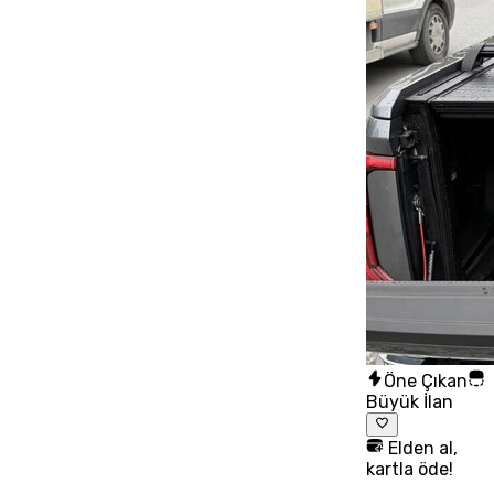
Öne Çıkan
Büyük İlan
Elden al,
kartla öde!