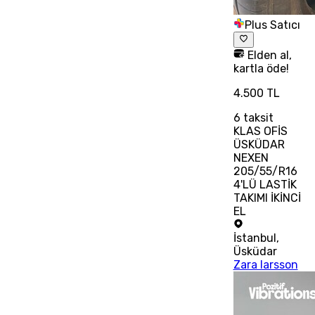
Plus Satıcı
Elden al,
kartla öde!
4.500 TL
6
taksit
KLAS OFİS
ÜSKÜDAR
NEXEN
205/55/R16
4'LÜ LASTİK
TAKIMI İKİNCİ
EL
İstanbul
,
Üsküdar
Zara larsson