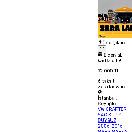
Öne Çıkan
Elden al,
kartla öde!
12.000 TL
6
taksit
Zara larsson
İstanbul
,
Beyoğlu
VW CRAFTER
SAĞ STOP
DUYSUZ
2006-2016
MARS MARKA