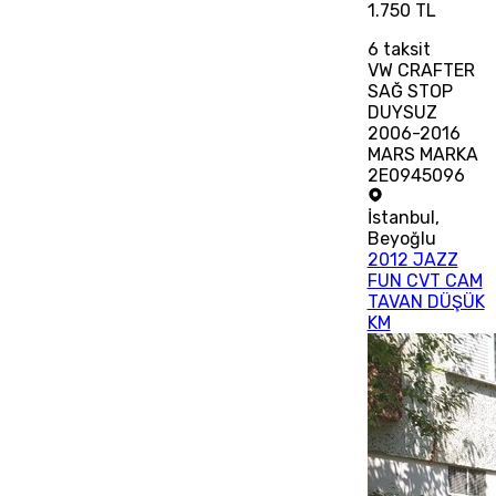
1.750 TL
6
taksit
VW CRAFTER
SAĞ STOP
DUYSUZ
2006-2016
MARS MARKA
2E0945096
İstanbul
,
Beyoğlu
2012 JAZZ
FUN CVT CAM
TAVAN DÜŞÜK
KM