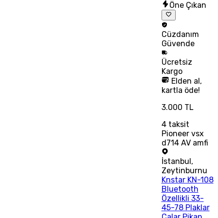
Öne Çıkan
Cüzdanım
Güvende
Ücretsiz
Kargo
Elden al,
kartla öde!
3.000 TL
4
taksit
Pioneer vsx
d714 AV amfi
İstanbul
,
Zeytinburnu
Knstar KN-108
Bluetooth
Özellikli 33-
45-78 Plaklar
Çalar Pikap