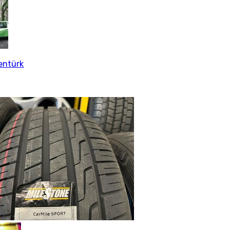
şentürk