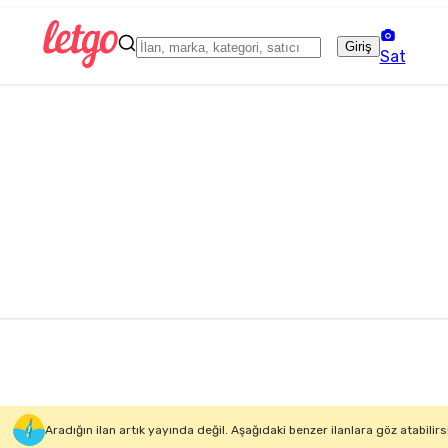
Giriş
Sat
Aradığın ilan artık yayında değil. Aşağıdaki benzer ilanlara göz atabilirs