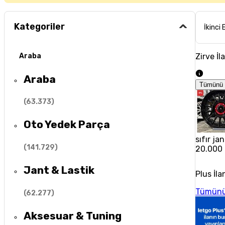
Kategoriler
İkinci 
Zirve İl
Araba
Araba
Tümünü 
(
63.373
)
Oto Yedek Parça
sıfır jan
(
141.729
)
20.000
Jant & Lastik
Plus İla
Tümünü
(
62.277
)
Aksesuar & Tuning