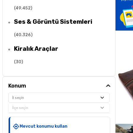
(
49.452
)
Ses & Görüntü Sistemleri
(
40.326
)
Kiralık Araçlar
(
30
)
Konum
İl seçin
İlçe seçin
Mevcut konumu kullan