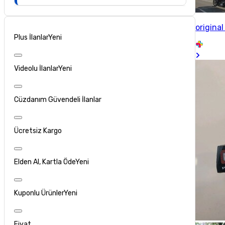
origina
Plus İlanlar
Yeni
Videolu İlanlar
Yeni
Cüzdanım Güvendeli İlanlar
Ücretsiz Kargo
Elden Al, Kartla Öde
Yeni
Kuponlu Ürünler
Yeni
Fiyat