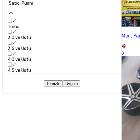
Satıcı Puanı
Tümü
Mert Ya
3.0 ve Üstü
3.5 ve Üstü
4.0 ve Üstü
4.5 ve Üstü
Temizle
Uygula