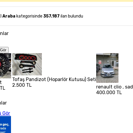
El
Araba
kategorisinde
357.187
ilan bulundu
anlar
Gör
Tofaş Pandizot (Hoparlör Kutusu) Seti
t
2.500 TL
renault clio , s
 TL
400.000 TL
nlar
 Gör