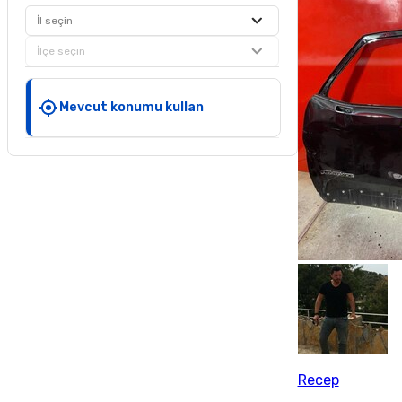
İl seçin
İlçe seçin
Mevcut konumu kullan
Recep