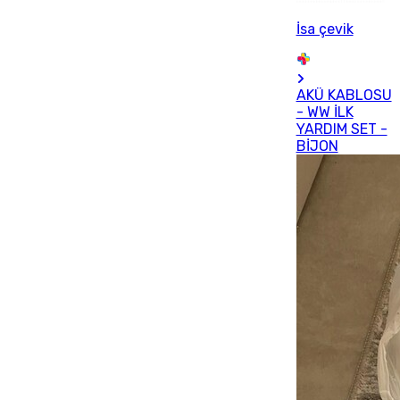
İsa çevik
AKÜ KABLOSU
- WW İLK
YARDIM SET -
BİJON