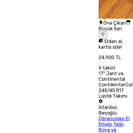
Öne Çıkan
Büyük İlan
Elden al,
kartla öde!
24.900 TL
6
taksit
17" Jant ve
Continental
ContiWinterCo
245/45 R17
Lastik Takımı
İstanbul
,
Beyoğlu
Öğrenciden El
Emeği Yağlı
Boya ve