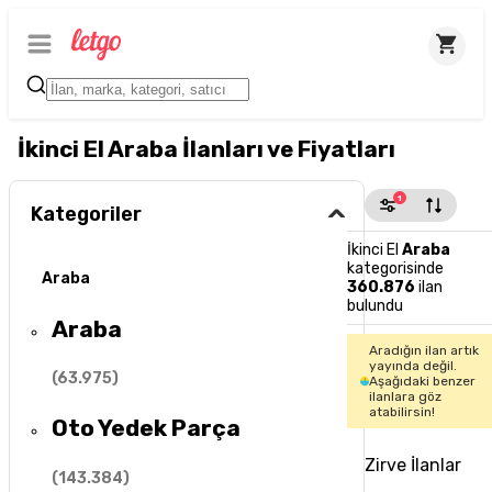
İkinci El Araba İlanları ve Fiyatları
1
Kategoriler
İkinci El
Araba
kategorisinde
Araba
360.876
ilan
bulundu
Araba
Aradığın ilan artık
yayında değil.
(
63.975
)
Aşağıdaki benzer
ilanlara göz
atabilirsin!
Oto Yedek Parça
Zirve İlanlar
(
143.384
)