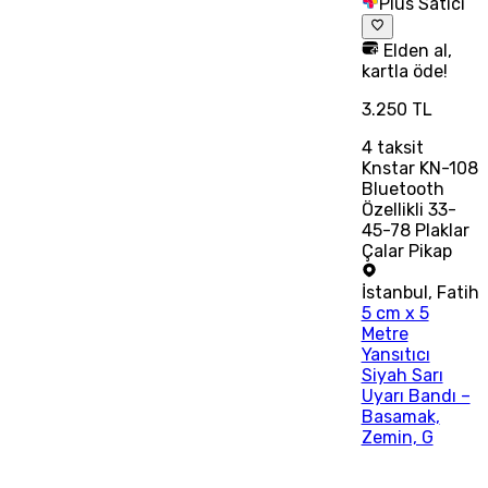
Plus Satıcı
Elden al,
kartla öde!
3.250 TL
4
taksit
Knstar KN-108
Bluetooth
Özellikli 33-
45-78 Plaklar
Çalar Pikap
İstanbul
,
Fatih
5 cm x 5
Metre
Yansıtıcı
Siyah Sarı
Uyarı Bandı –
Basamak,
Zemin, G