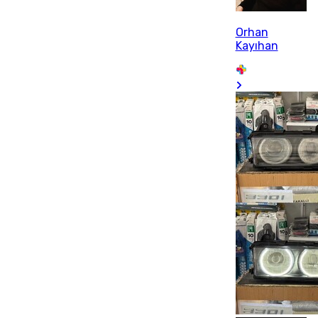
Orhan
Kayıhan