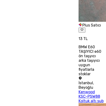
Plus Satıcı
13 TL
BMW E60
TAŞIYICI e60
ön taşyıcı
arka taşıyıcı
uygun
fiyatlarla
stoklar
İstanbul
,
Beyoğlu
Kenwood
KSC-PSW88
Koltuk altı sub