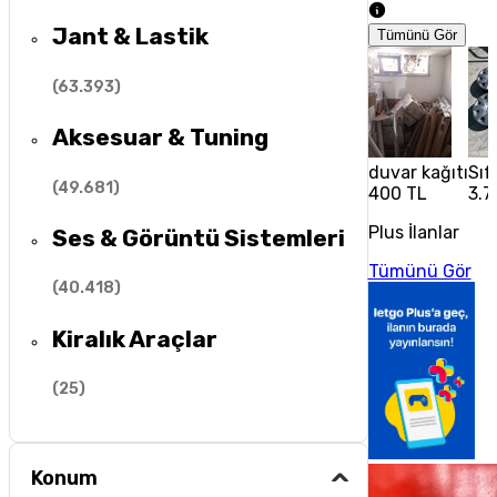
Jant & Lastik
Tümünü Gör
(
63.393
)
Aksesuar & Tuning
duvar kağıtı
Sıf
(
49.681
)
400 TL
3.7
Plus İlanlar
Ses & Görüntü Sistemleri
Tümünü Gör
(
40.418
)
Kiralık Araçlar
(
25
)
Konum