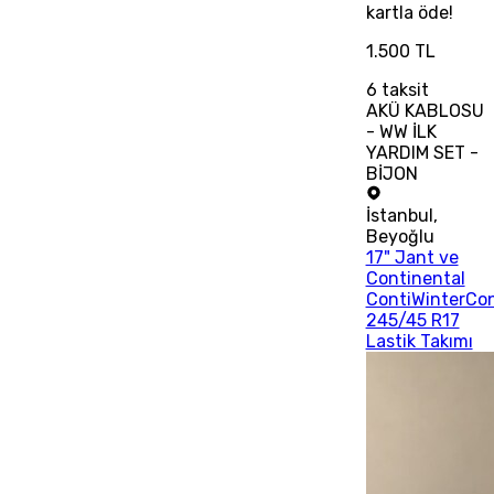
kartla öde!
1.500 TL
6
taksit
AKÜ KABLOSU
- WW İLK
YARDIM SET -
BİJON
İstanbul
,
Beyoğlu
17" Jant ve
Continental
ContiWinterCo
245/45 R17
Lastik Takımı