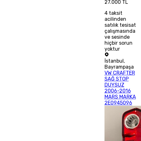
27.000 TL
4
taksit
acilinden
satılık tesisat
çalışmasında
ve sesinde
hiçbir sorun
yoktur
İstanbul
,
Bayrampaşa
VW CRAFTER
SAĞ STOP
DUYSUZ
2006-2016
MARS MARKA
2E0945096