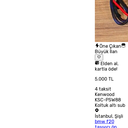
Öne Çıkan
Büyük İlan
Elden al,
kartla öde!
5.000 TL
4
taksit
Kenwood
KSC-PSW88
Koltuk altı sub
İstanbul
,
Şişli
bmw f20
taşıyıcı ön