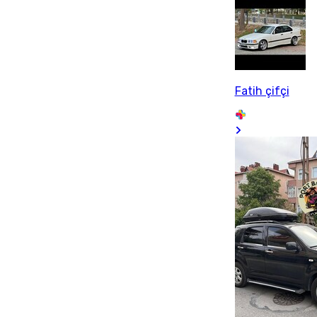
Fatih çifçi