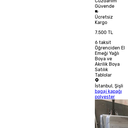
Cüzdanım
Güvende
Ücretsiz
Kargo
7.500 TL
6
taksit
Öğrenciden El
Emeği Yağlı
Boya ve
Akrilik Boya
Satılık
Tablolar
İstanbul
,
Şişli
bagaj kapağı
polyester