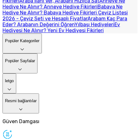
Fikirleri
Araba İlanı Ver, Arabanı Hızlıca Sat
Anneye Ne
Hediye Ne Alınır? Anneye Hediye Fikirleri
Babaya Ne
Hediye Ne Alınır? Babaya Hediye Fikirleri
Çeyiz Listesi
2026 - Çeyiz Seti ve Hesaplı Fiyatlar
Arabam Kaç Para
Eder? Arabanın Değerini Öğren
Yılbaşı Hediyeleri
Ev
Hediyesi Ne Alınır? Yeni Ev Hediyesi Fikirleri
Popüler Kategoriler
Popüler Sayfalar
letgo
Resmi bağlantılar
Güven Damgası