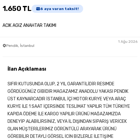
1.650 TL
6
aya varan taksit!
ACIK AGIZ ANAHTAR TAKIMI
1 Ağu 2026
Pendik, İstanbul
İlan Açıklaması
SIFIR KUTUSUNDA OLUP, 2 YIL GARANTİLİDİR RESIMDE
GÖRDÜGÜNÜZ GİBİDİR MAGAZAMIZ ANADOLU YAKASI PENDIK
ÜST KAYNARCADIR İSTANBUL İÇİ MOTOR KURYE VEYA ARAÇ
KURYE İLE 1 SAAT İÇERSİNDE TESLİMAT YAPILIR TÜM TÜRKİYE
KAPIDA ÖDEME İLE KARGO YAPILIR ÜRÜNÜ MAĞAZAMIZDA
DENEYİP ALABİLİRSİNİZ, VEYA İL DIŞINDAN SİPARİŞ VERİCEK
OLAN MÜŞTERİLERİMİZ GÖRÜNTÜLÜ ARAYARAK ÜRÜNÜ
GÖREBİLİR DETAYLİ GÖRSEL İCİN BİZLERLE İLETİŞİME