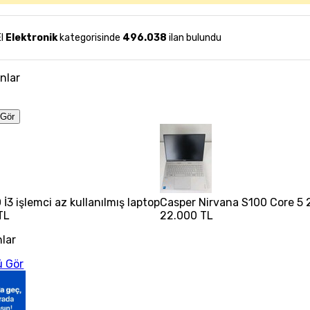
El
Elektronik
kategorisinde
496.038
ilan bulundu
anlar
Gör
İ3 işlemci az kullanılmış laptop
Casper Nirvana S100 Core 5 
TL
22.000 TL
nlar
 Gör