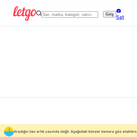
Giriş
Sat
Aradığın ilan artık yayında değil. Aşağıdaki benzer ilanlara göz atabilirs