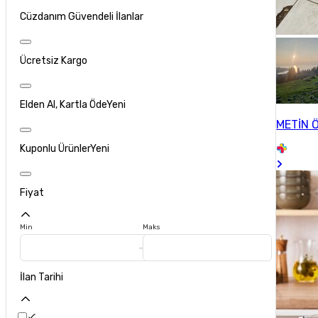
Cüzdanım Güvendeli İlanlar
Ücretsiz Kargo
Elden Al, Kartla Öde
Yeni
METİN 
Kuponlu Ürünler
Yeni
Fiyat
Min
Maks
İlan Tarihi