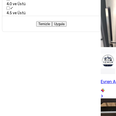
4.0 ve Üstü
4.5 ve Üstü
Temizle
Uygula
Evren A