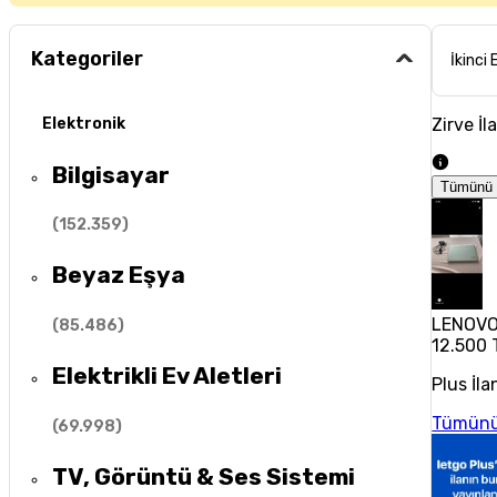
Kategoriler
İkinci 
Zirve İl
Elektronik
Bilgisayar
Tümünü 
(
152.359
)
Beyaz Eşya
LENOVO 
(
85.486
)
12.500 
Elektrikli Ev Aletleri
Plus İla
Tümünü
(
69.998
)
TV, Görüntü & Ses Sistemi