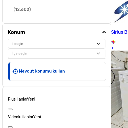
(
12.602
)
Konum
Sirius B
İl seçin
İlçe seçin
Mevcut konumu kullan
Plus İlanlar
Yeni
Videolu İlanlar
Yeni