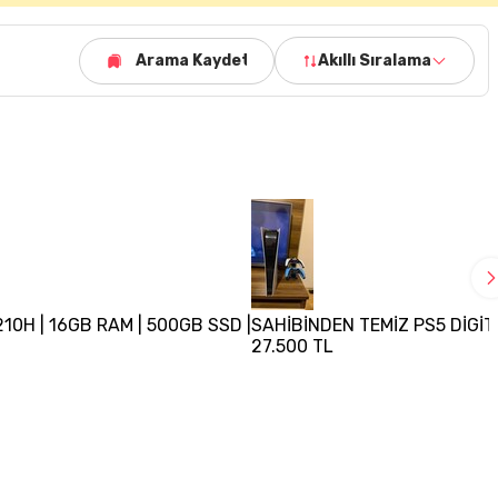
Arama Kaydet
Akıllı Sıralama
210H | 16GB RAM | 500GB SSD |
SAHİBİNDEN TEMİZ PS5 DİGİT
27.500 TL