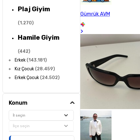
Plaj Giyim
Gümrük AVM
(
1.270
)
Hamile Giyim
(
442
)
Erkek
(
143.181
)
Kız Çocuk
(
28.459
)
Erkek Çocuk
(
24.502
)
Konum
İl seçin
İlçe seçin