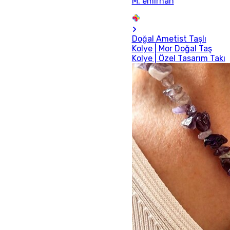
M. emirhan
Doğal Ametist Taşlı
Kolye | Mor Doğal Taş
Kolye | Özel Tasarım Takı