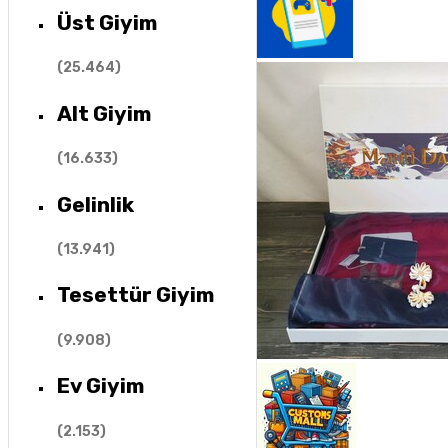
Üst Giyim
(
25.464
)
Alt Giyim
(
16.633
)
Gelinlik
(
13.941
)
Tesettür Giyim
(
9.908
)
Ev Giyim
(
2.153
)