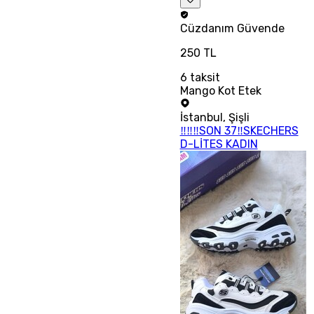
Cüzdanım
Güvende
250 TL
6
taksit
Mango Kot Etek
İstanbul
,
Şişli
‼‼‼SON 37‼SKECHERS
D-LİTES KADIN