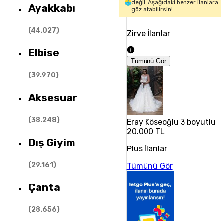
değil. Aşağıdaki benzer ilanlara
Ayakkabı
göz atabilirsin!
(
44.027
)
Zirve İlanlar
Elbise
Tümünü Gör
(
39.970
)
Aksesuar
(
38.248
)
Eray Köseoğlu 3 boyutlu çi
20.000 TL
Dış Giyim
Plus İlanlar
(
29.161
)
Tümünü Gör
Çanta
(
28.656
)