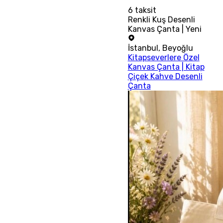
6
taksit
Renkli Kuş Desenli
Kanvas Çanta | Yeni
İstanbul
,
Beyoğlu
Kitapseverlere Özel
Kanvas Çanta | Kitap
Çiçek Kahve Desenli
Çanta