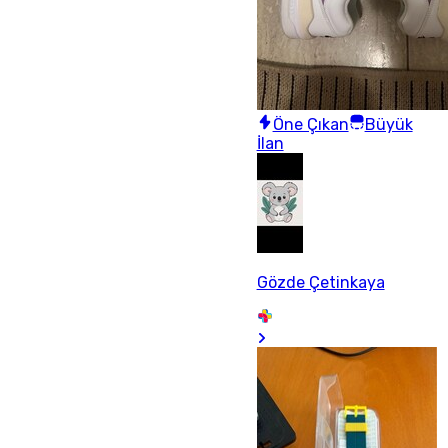
Öne Çıkan
Büyük
İlan
Gözde Çetinkaya