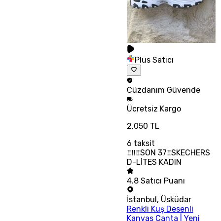
Plus Satıcı
Cüzdanım
Güvende
Ücretsiz
Kargo
2.050 TL
6
taksit
‼‼‼SON 37‼SKECHERS
D-LİTES KADIN
4.8
Satıcı Puanı
İstanbul
,
Üsküdar
Renkli Kuş Desenli
Kanvas Çanta | Yeni