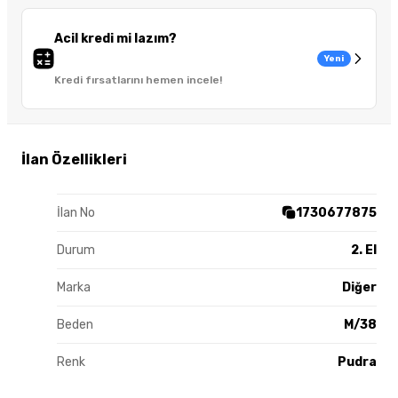
Acil kredi mi lazım?
Yeni
Kredi fırsatlarını hemen incele!
İlan Özellikleri
İlan No
1730677875
Durum
2. El
Marka
Diğer
Beden
M/38
Renk
Pudra