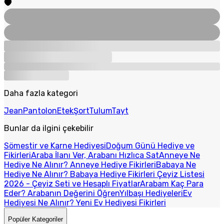
Daha fazla kategori
Jean
Pantolon
Etek
Şort
Tulum
Tayt
Bunlar da ilgini çekebilir
Sömestir ve Karne Hediyesi
Doğum Günü Hediye ve
Fikirleri
Araba İlanı Ver, Arabanı Hızlıca Sat
Anneye Ne
Hediye Ne Alınır? Anneye Hediye Fikirleri
Babaya Ne
Hediye Ne Alınır? Babaya Hediye Fikirleri
Çeyiz Listesi
2026 - Çeyiz Seti ve Hesaplı Fiyatlar
Arabam Kaç Para
Eder? Arabanın Değerini Öğren
Yılbaşı Hediyeleri
Ev
Hediyesi Ne Alınır? Yeni Ev Hediyesi Fikirleri
Popüler Kategoriler