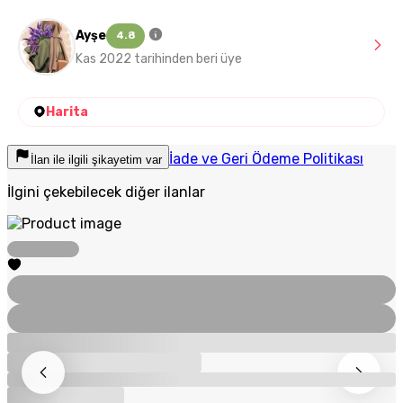
Ayşe
4.8
Kas 2022 tarihinden beri üye
Harita
İade ve Geri Ödeme Politikası
İlan ile ilgili şikayetim var
İlgini çekebilecek diğer ilanlar