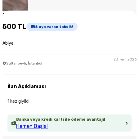
1
/
3
500 TL
6
aya varan taksit!
Abiye
23 Tem 2026
Sultanbeyli, İstanbul
İlan Açıklaması
1 kez giyildi
Banka veya kredi kartı ile ödeme avantajı!
Hemen Başla!