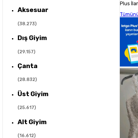
Plus İla
Aksesuar
Tümünü
(
38.273
)
Dış Giyim
(
29.157
)
Çanta
(
28.832
)
Üst Giyim
(
25.617
)
Alt Giyim
(
16.612
)