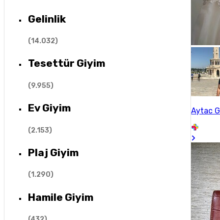
Gelinlik
(
14.032
)
Tesettür Giyim
(
9.955
)
Ev Giyim
Aytac 
(
2.153
)
Plaj Giyim
(
1.290
)
Hamile Giyim
(
432
)