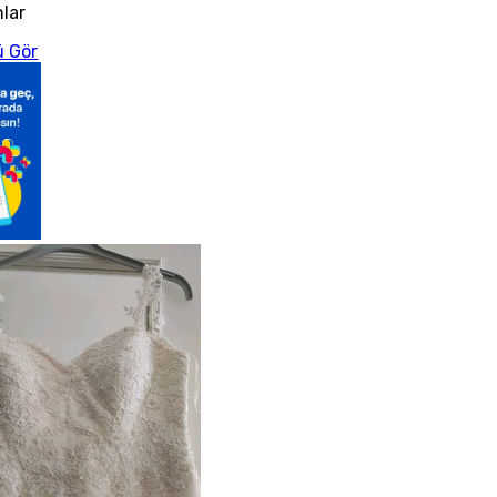
nlar
 Gör