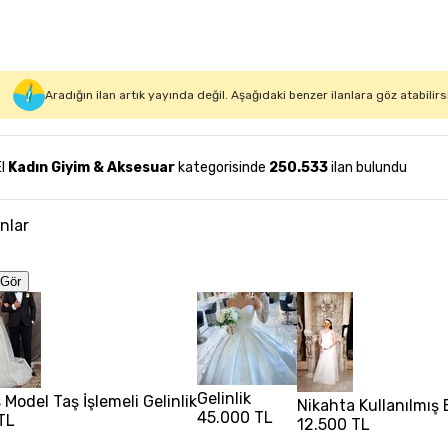
Aradığın ilan artık yayında değil. Aşağıdaki benzer ilanlara göz atabilirs
El
Kadın Giyim & Aksesuar
kategorisinde
250.533
ilan bulundu
anlar
Gör
Gelinlik
Model Taş İşlemeli Gelinlik
Nikahta Kullanılmış 
45.000 TL
TL
12.500 TL