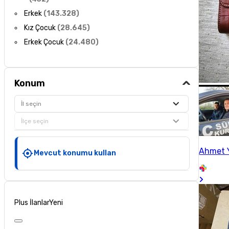
Erkek
(
143.328
)
Kız Çocuk
(
28.645
)
Erkek Çocuk
(
24.480
)
Konum
İl seçin
İlçe seçin
Ahmet 
Mevcut konumu kullan
Plus İlanlar
Yeni