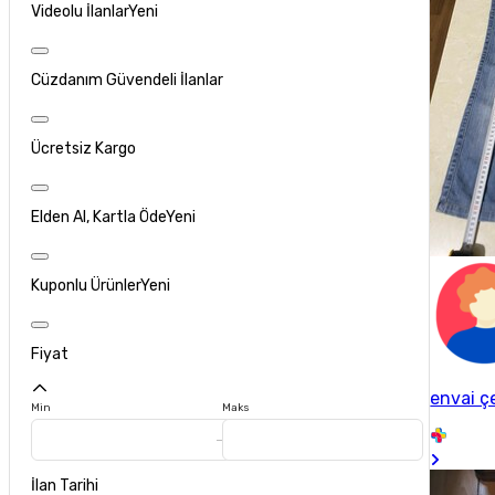
Videolu İlanlar
Yeni
Cüzdanım Güvendeli İlanlar
Ücretsiz Kargo
Elden Al, Kartla Öde
Yeni
Kuponlu Ürünler
Yeni
Fiyat
envai ç
Min
Maks
İlan Tarihi