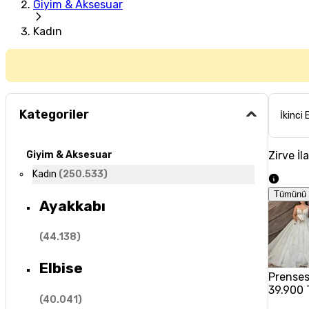
Giyim & Aksesuar
Kadın
Kategoriler
İkinci 
Zirve İl
Giyim & Aksesuar
Kadın
(
250.533
)
Tümünü 
Ayakkabı
(
44.138
)
Elbise
Prenses 
39.900 
(
40.041
)