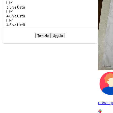
3.5 ve Üstü
4.0 ve Üstü
4.5 ve Üstü
Temizle
Uygula
envai ç