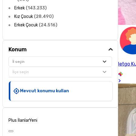
Erkek
(
143.233
)
Kız Çocuk
(
28.490
)
Erkek Çocuk
(
24.516
)
Konum
İl seçin
letgo Ku
İlçe seçin
Mevcut konumu kullan
Plus İlanlar
Yeni