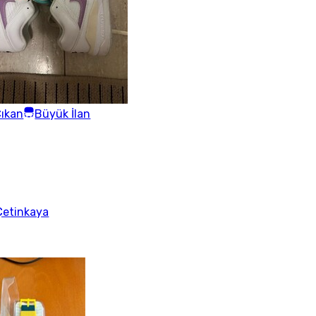
ıkan
Büyük İlan
Çetinkaya