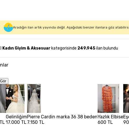
Aradığın ilan artık yayında değil. Aşağıdaki benzer ilanlara göz atabilirs
El
Kadın Giyim & Aksesuar
kategorisinde
249.945
ilan bulundu
anlar
Gör
Gelinliğim
Pierre Cardin marka 36 38 beden
Yazlık Elbise
Eş
 TL
17.000 TL
7.150 TL
600 TL
90