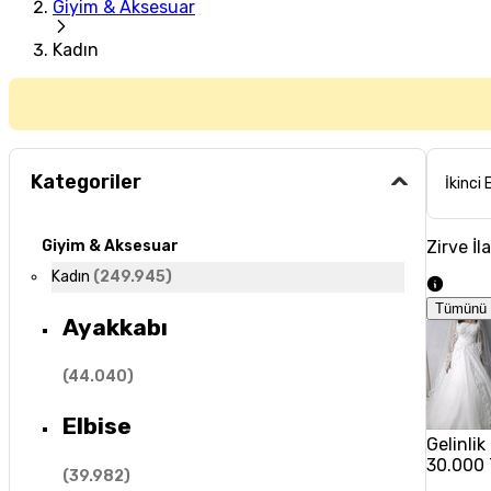
Giyim & Aksesuar
Kadın
Kategoriler
İkinci 
Zirve İl
Giyim & Aksesuar
Kadın
(
249.945
)
Tümünü 
Ayakkabı
(
44.040
)
Elbise
Gelinlik
30.000
(
39.982
)