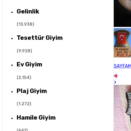
Gelinlik
(
13.938
)
Tesettür Giyim
(
9.928
)
Ev Giyim
SAYFAM
(
2.154
)
Plaj Giyim
(
1.272
)
Hamile Giyim
(
441
)