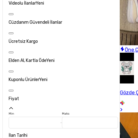
Videolu İlanlar
Yeni
Cüzdanım Güvendeli İlanlar
Ücretsiz Kargo
Öne Ç
Elden Al, Kartla Öde
Yeni
Kuponlu Ürünler
Yeni
Gözde 
Fiyat
Min
Maks
İlan Tarihi