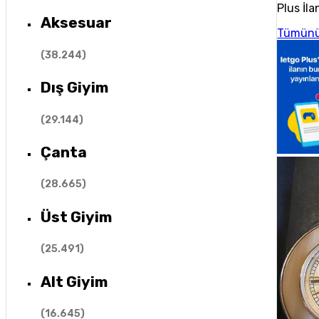
Plus İla
Aksesuar
Tümünü
(
38.244
)
Dış Giyim
(
29.144
)
Çanta
(
28.665
)
Üst Giyim
(
25.491
)
Alt Giyim
(
16.645
)