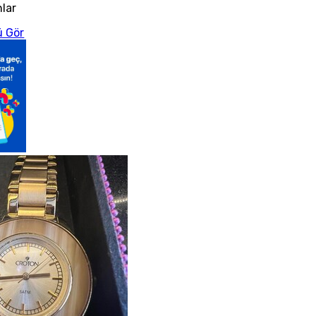
nlar
 Gör