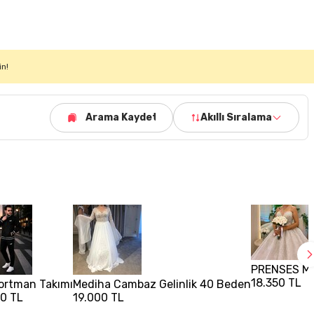
in!
Arama Kaydet
Akıllı Sıralama
PRENSES MO
18.350 TL
ortman Takımı
Mediha Cambaz Gelinlik 40 Beden
0 TL
19.000 TL