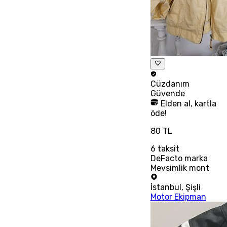
Cüzdanım
Güvende
Elden al, kartla
öde!
80 TL
6
taksit
DeFacto marka
Mevsimlik mont
İstanbul
,
Şişli
Motor Ekipman