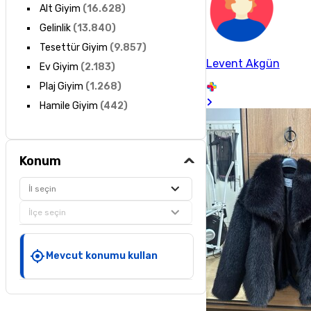
Alt Giyim
(
16.628
)
Gelinlik
(
13.840
)
Tesettür Giyim
(
9.857
)
Levent Akgün
Ev Giyim
(
2.183
)
Plaj Giyim
(
1.268
)
Hamile Giyim
(
442
)
Konum
İl seçin
İlçe seçin
Mevcut konumu kullan