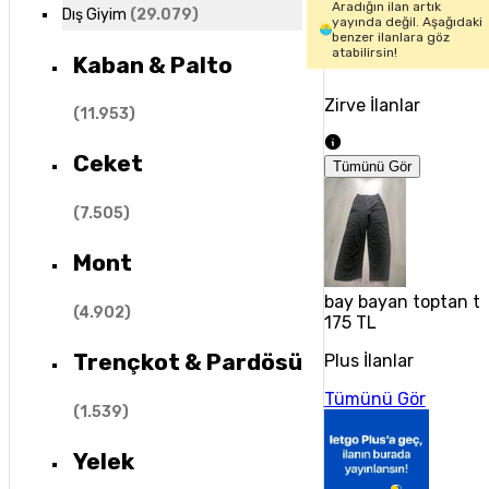
Aradığın ilan artık
Dış Giyim
(
29.079
)
yayında değil. Aşağıdaki
benzer ilanlara göz
atabilirsin!
Kaban & Palto
Zirve İlanlar
(
11.953
)
Ceket
Tümünü Gör
(
7.505
)
Mont
bay bayan toptan tek
(
4.902
)
175 TL
Trençkot & Pardösü
Plus İlanlar
Tümünü Gör
(
1.539
)
Yelek