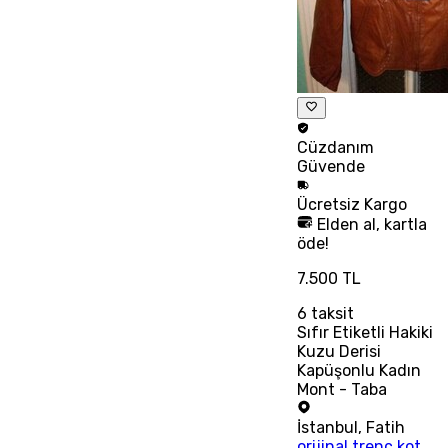
Cüzdanım
Güvende
Ücretsiz
Kargo
Elden al, kartla
öde!
7.500 TL
6
taksit
Sıfır Etiketli Hakiki
Kuzu Derisi
Kapüşonlu Kadın
Mont - Taba
İstanbul
,
Fatih
orijinal trenç kot