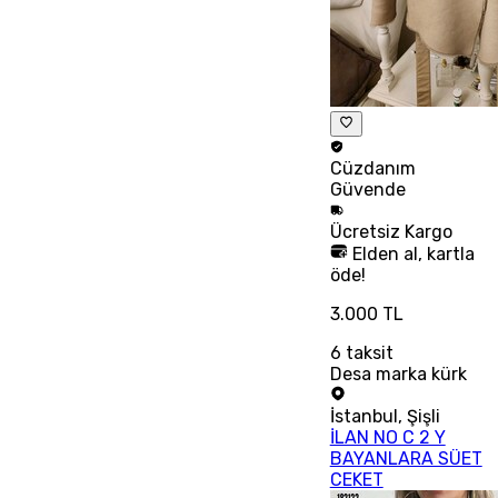
Cüzdanım
Güvende
Ücretsiz
Kargo
Elden al, kartla
öde!
3.000 TL
6
taksit
Desa marka kürk
İstanbul
,
Şişli
İLAN NO C 2 Y
BAYANLARA SÜET
CEKET