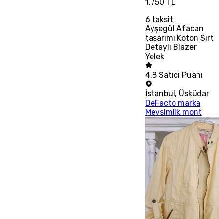
1.750 TL
6
taksit
Ayşegül Afacan
tasarımı Koton Sırt
Detaylı Blazer
Yelek
4.8
Satıcı Puanı
İstanbul
,
Üsküdar
DeFacto marka
Mevsimlik mont