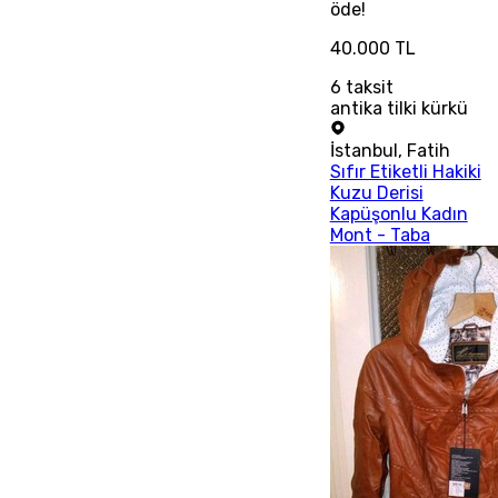
öde!
40.000 TL
6
taksit
antika tilki kürkü
İstanbul
,
Fatih
Sıfır Etiketli Hakiki
Kuzu Derisi
Kapüşonlu Kadın
Mont - Taba