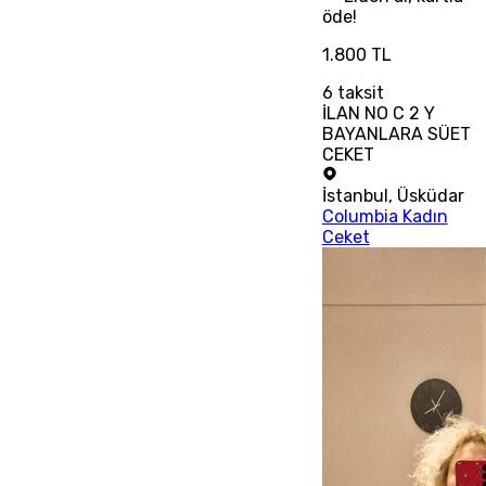
öde!
1.800 TL
6
taksit
İLAN NO C 2 Y
BAYANLARA SÜET
CEKET
İstanbul
,
Üsküdar
Columbia Kadın
Ceket