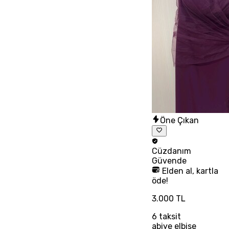
Öne Çıkan
Cüzdanım
Güvende
Elden al, kartla
öde!
3.000 TL
6
taksit
abiye elbise