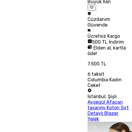
Büyük İlan
Cüzdanım
Güvende
Ücretsiz
Kargo
500 TL İndirim
Elden al, kartla
öde!
7.500 TL
6
taksit
Columbia Kadın
Ceket
İstanbul
,
Şişli
Ayşegül Afacan
tasarımı Koton Sırt
Detaylı Blazer
Yelek