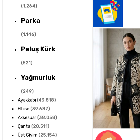
(
1.264
)
Parka
(
1.146
)
Peluş Kürk
(
521
)
Yağmurluk
(
249
)
Ayakkabı
(
43.818
)
Elbise
(
39.687
)
Aksesuar
(
38.058
)
Çanta
(
28.511
)
Üst Giyim
(
25.154
)