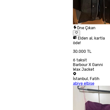
Öne Çıkan
Elden al, kartla
öde!
30.000 TL
6
taksit
Barbour X Ganni
Wax Jacket
İstanbul
,
Fatih
abiye elbise