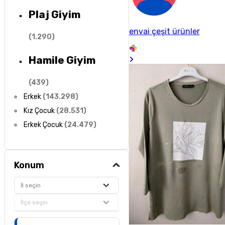
Plaj Giyim
envai çeşit ürünler
(
1.290
)
Hamile Giyim
(
439
)
Erkek
(
143.298
)
Kız Çocuk
(
28.531
)
Erkek Çocuk
(
24.479
)
Konum
İl seçin
İlçe seçin