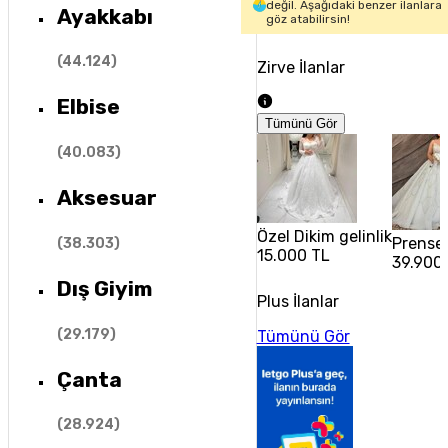
değil. Aşağıdaki benzer ilanlara
Ayakkabı
göz atabilirsin!
(
44.124
)
Zirve İlanlar
Elbise
Tümünü Gör
(
40.083
)
Aksesuar
Özel Dikim gelinlik
Prenses
(
38.303
)
15.000 TL
39.900
Dış Giyim
Plus İlanlar
(
29.179
)
Tümünü Gör
Çanta
(
28.924
)