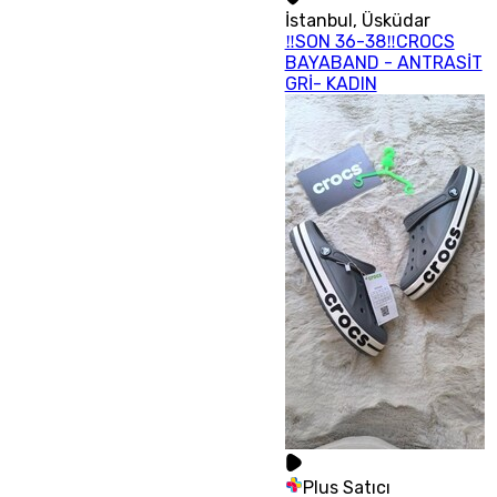
İstanbul
,
Üsküdar
‼SON 36-38‼CROCS
BAYABAND - ANTRASİT
GRİ- KADIN
Plus Satıcı