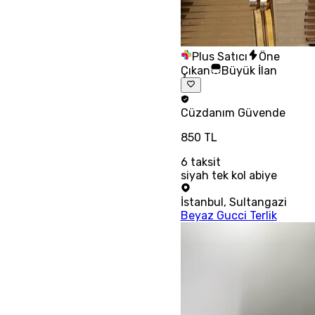
Plus Satıcı
Öne
Çıkan
Büyük İlan
Cüzdanım
Güvende
850 TL
6
taksit
siyah tek kol abiye
İstanbul
,
Sultangazi
Beyaz Gucci Terlik