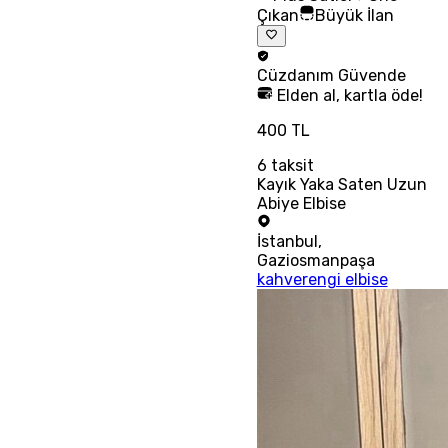
Çıkan
Büyük İlan
Cüzdanım
Güvende
Elden al, kartla öde!
400 TL
6
taksit
Kayık Yaka Saten Uzun
Abiye Elbise
İstanbul
,
Gaziosmanpaşa
kahverengi elbise