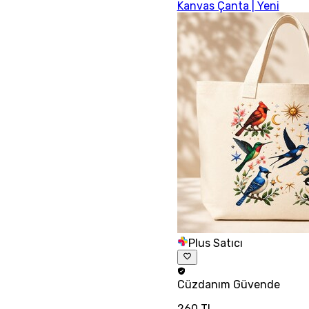
Kanvas Çanta | Yeni
Plus Satıcı
Cüzdanım
Güvende
260 TL