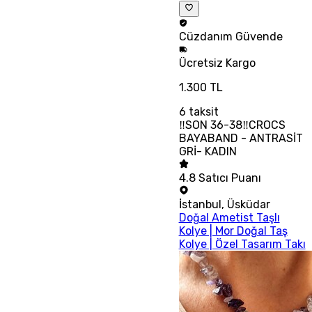
Cüzdanım
Güvende
Ücretsiz
Kargo
1.300 TL
6
taksit
‼SON 36-38‼CROCS
BAYABAND - ANTRASİT
GRİ- KADIN
4.8
Satıcı Puanı
İstanbul
,
Üsküdar
Doğal Ametist Taşlı
Kolye | Mor Doğal Taş
Kolye | Özel Tasarım Takı