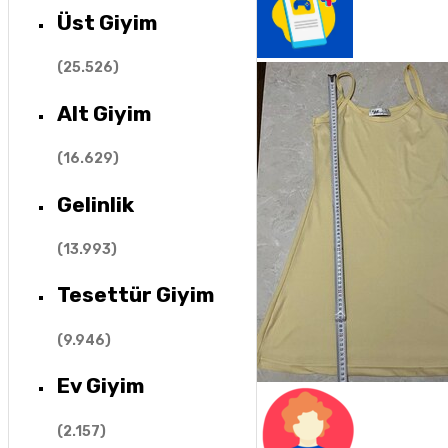
Üst Giyim
(
25.526
)
Alt Giyim
(
16.629
)
Gelinlik
(
13.993
)
Tesettür Giyim
(
9.946
)
Ev Giyim
(
2.157
)