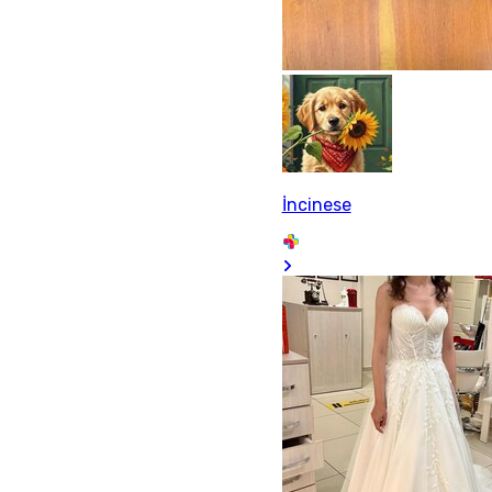
İncinese