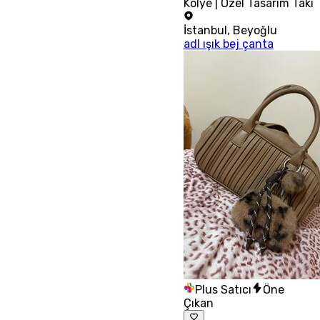
Kolye | Özel Tasarım Takı
İstanbul
,
Beyoğlu
adl ışık bej çanta
Plus Satıcı
Öne
Çıkan