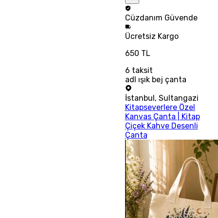
Cüzdanım
Güvende
Ücretsiz
Kargo
650 TL
6
taksit
adl ışık bej çanta
İstanbul
,
Sultangazi
Kitapseverlere Özel
Kanvas Çanta | Kitap
Çiçek Kahve Desenli
Çanta