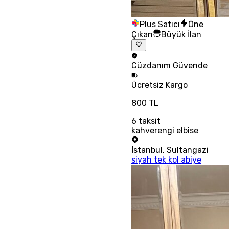
Plus Satıcı
Öne
Çıkan
Büyük İlan
Cüzdanım
Güvende
Ücretsiz
Kargo
800 TL
6
taksit
kahverengi elbise
İstanbul
,
Sultangazi
siyah tek kol abiye