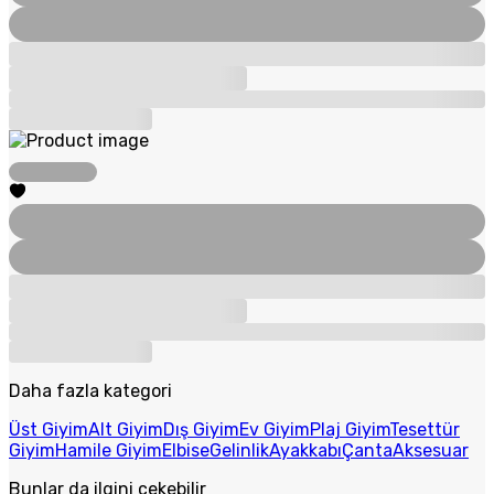
Daha fazla kategori
Üst Giyim
Alt Giyim
Dış Giyim
Ev Giyim
Plaj Giyim
Tesettür
Giyim
Hamile Giyim
Elbise
Gelinlik
Ayakkabı
Çanta
Aksesuar
Bunlar da ilgini çekebilir