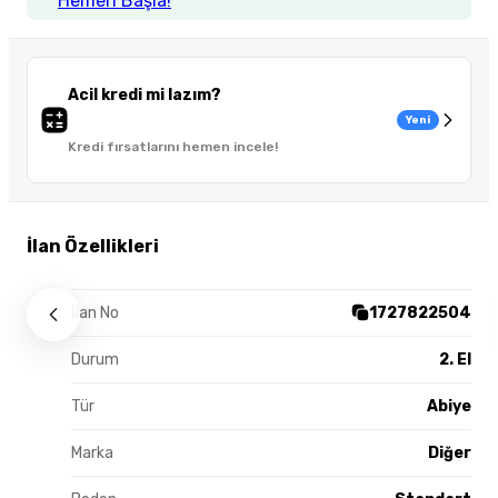
Hemen Başla!
Acil kredi mi lazım?
Yeni
Kredi fırsatlarını hemen incele!
İlan Özellikleri
İlan No
1727822504
Durum
2. El
Tür
Abiye
Marka
Diğer