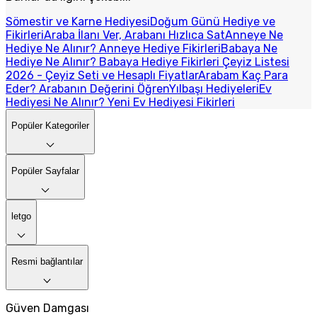
Sömestir ve Karne Hediyesi
Doğum Günü Hediye ve
Fikirleri
Araba İlanı Ver, Arabanı Hızlıca Sat
Anneye Ne
Hediye Ne Alınır? Anneye Hediye Fikirleri
Babaya Ne
Hediye Ne Alınır? Babaya Hediye Fikirleri
Çeyiz Listesi
2026 - Çeyiz Seti ve Hesaplı Fiyatlar
Arabam Kaç Para
Eder? Arabanın Değerini Öğren
Yılbaşı Hediyeleri
Ev
Hediyesi Ne Alınır? Yeni Ev Hediyesi Fikirleri
Popüler Kategoriler
Popüler Sayfalar
letgo
Resmi bağlantılar
Güven Damgası