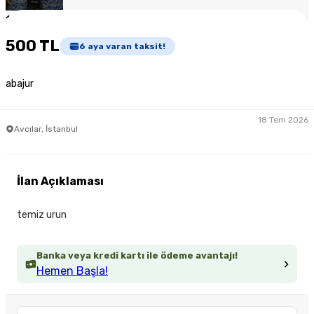
1
/
4
500 TL
6
aya varan taksit!
abajur
18 Tem 2026
Avcılar, İstanbul
İlan Açıklaması
temiz urun
Banka veya kredi kartı ile ödeme avantajı!
Hemen Başla!