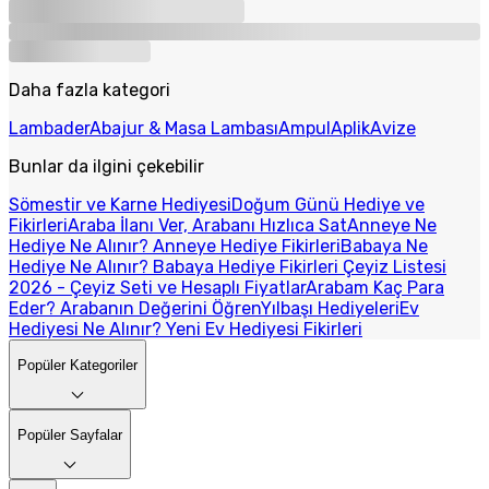
Daha fazla kategori
Lambader
Abajur & Masa Lambası
Ampul
Aplik
Avize
Bunlar da ilgini çekebilir
Sömestir ve Karne Hediyesi
Doğum Günü Hediye ve
Fikirleri
Araba İlanı Ver, Arabanı Hızlıca Sat
Anneye Ne
Hediye Ne Alınır? Anneye Hediye Fikirleri
Babaya Ne
Hediye Ne Alınır? Babaya Hediye Fikirleri
Çeyiz Listesi
2026 - Çeyiz Seti ve Hesaplı Fiyatlar
Arabam Kaç Para
Eder? Arabanın Değerini Öğren
Yılbaşı Hediyeleri
Ev
Hediyesi Ne Alınır? Yeni Ev Hediyesi Fikirleri
Popüler Kategoriler
Popüler Sayfalar