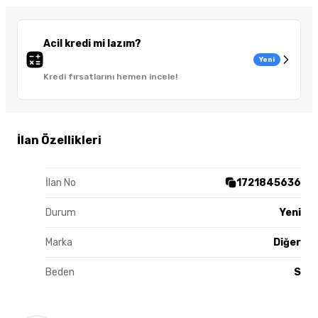
Acil kredi mi lazım?
Yeni
Kredi fırsatlarını hemen incele!
İlan Özellikleri
İlan No
1721845636
Durum
Yeni
Marka
Diğer
Beden
S