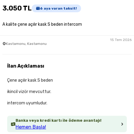
3.050 TL
6
aya varan taksit!
A kalite çene açılır kask S beden intercom
15 Tem 2026
Kastamonu, Kastamonu
İlan Açıklaması
Çene açılır kask S beden
ikincil vizör mevcuttur.
intercom uyumludur.
Banka veya kredi kartı ile ödeme avantajı!
Hemen Başla!