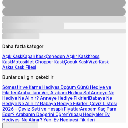
Daha fazla kategori
Açık Kask
Kapalı Kask
Çeneden Açılır Kask
Kross
Kask
Motosiklet Chopper Kask
Çocuk Kask
Vizör
Kask
Askısı
Kask Filesi
Bunlar da ilgini çekebilir
Sömestir ve Karne Hediyesi
Doğum Günü Hediye ve
Fikirleri
Araba İlanı Ver, Arabanı Hızlıca Sat
Anneye Ne
Hediye Ne Alınır? Anneye Hediye Fikirleri
Babaya Ne
Hediye Ne Alınır? Babaya Hediye Fikirleri
Çeyiz Listesi
2026 - Çeyiz Seti ve Hesaplı Fiyatlar
Arabam Kaç Para
Eder? Arabanın Değerini Öğren
Yılbaşı Hediyeleri
Ev
Hediyesi Ne Alınır? Yeni Ev Hediyesi Fikirleri