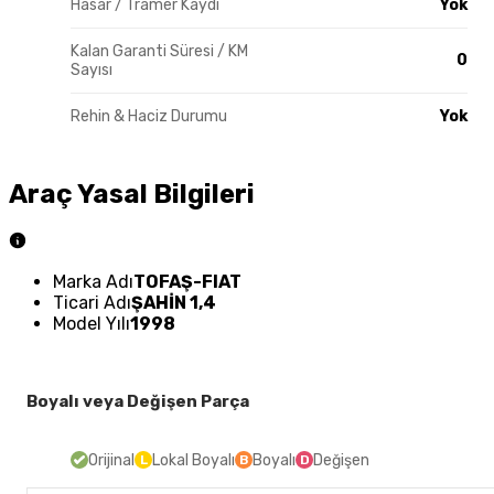
Hasar / Tramer Kaydı
Yok
Kalan Garanti Süresi / KM
0
Sayısı
Rehin & Haciz Durumu
Yok
Araç Yasal Bilgileri
Marka Adı
TOFAŞ-FIAT
Ticari Adı
ŞAHİN 1,4
Model Yılı
1998
Boyalı veya Değişen Parça
Orijinal
Lokal Boyalı
Boyalı
Değişen
L
B
D