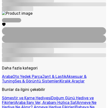
Daha fazla kategori
Araba
Oto Yedek Parça
Jant & Lastik
Aksesuar &
Tuning
Ses & Görüntü Sistemleri
Kiralık Araçlar
Bunlar da ilgini çekebilir
Sömestir ve Karne Hediyesi
Doğum Günü Hediye ve
Fikirleri
Araba İlanı Ver, Arabanı Hızlıca Sat
Anneye Ne
Hediye Ne Alınır? Anneye Hediye Fikirleri
Babaya Ne