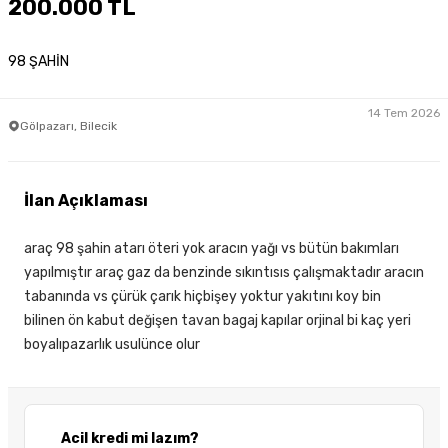
200.000 TL
98 ŞAHİN
14 Tem 2026
Gölpazarı, Bilecik
İlan Açıklaması
araç 98 şahin atarı öteri yok aracın yağı vs bütün bakımları
yapılmıştır araç gaz da benzinde sıkıntısıs çalışmaktadır aracın
tabanında vs çürük çarık hiçbişey yoktur yakıtını koy bin
bilinen ön kabut değişen tavan bagaj kapılar orjinal bi kaç yeri
boyalıpazarlık usulünce olur
Acil kredi mi lazım?