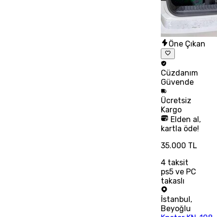
Öne Çıkan
Cüzdanım
Güvende
Ücretsiz
Kargo
Elden al,
kartla öde!
35.000 TL
4
taksit
ps5 ve PC
takaslı
İstanbul
,
Beyoğlu