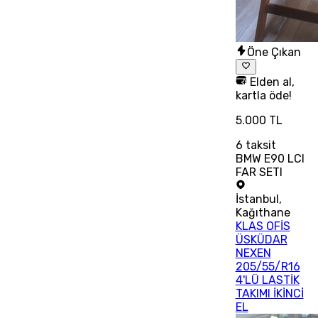
Öne Çıkan
Elden al,
kartla öde!
5.000 TL
6
taksit
BMW E90 LCI
FAR SETI
İstanbul
,
Kağıthane
KLAS OFİS
ÜSKÜDAR
NEXEN
205/55/R16
4'LÜ LASTİK
TAKIMI İKİNCİ
EL