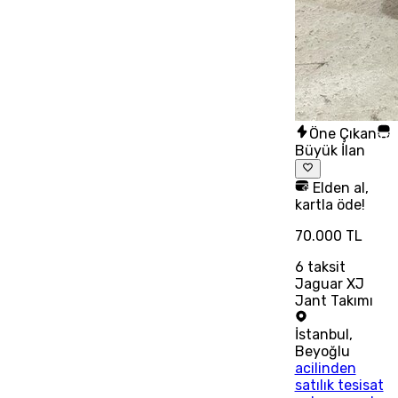
Öne Çıkan
Büyük İlan
Elden al,
kartla öde!
70.000 TL
6
taksit
Jaguar XJ
Jant Takımı
İstanbul
,
Beyoğlu
acilinden
satılık tesisat