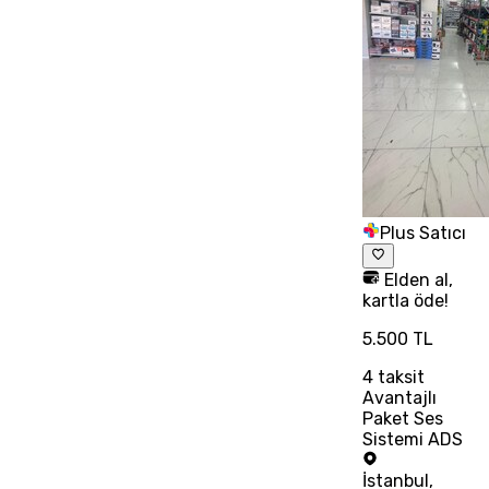
Plus Satıcı
Elden al,
kartla öde!
5.500 TL
4
taksit
Avantajlı
Paket Ses
Sistemi ADS
İstanbul
,