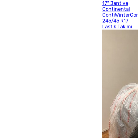
17" Jant ve
Continental
ContiWinterCo
245/45 R17
Lastik Takımı