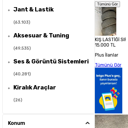
Tümünü Gör
Jant & Lastik
(
63.103
)
Aksesuar & Tuning
KIŞ LASTİĞİ SI
15.000 TL
(
49.535
)
Plus İlanlar
Ses & Görüntü Sistemleri
Tümünü Gör
(
40.281
)
Kiralık Araçlar
(
26
)
Konum