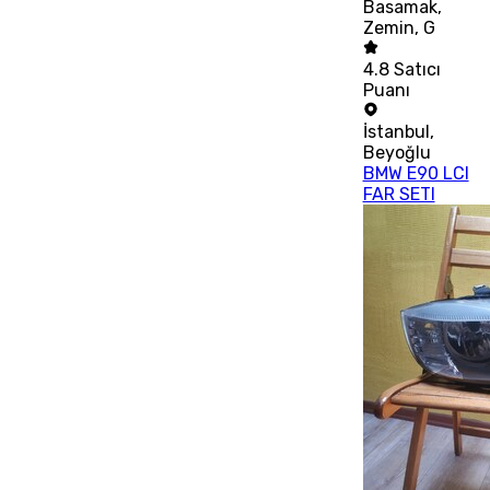
Basamak,
Zemin, G
4.8
Satıcı
Puanı
İstanbul
,
Beyoğlu
BMW E90 LCI
FAR SETI