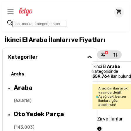
İkinci El Araba İlanları ve Fiyatları
1
Kategoriler
İkinci El
Araba
kategorisinde
Araba
359.764
ilan bulun
Araba
Aradığın ilan artık
yayında değil.
Aşağıdaki benzer
(
63.816
)
ilanlara göz
atabilirsin!
Oto Yedek Parça
Zirve İlanlar
(
143.003
)