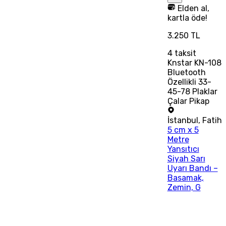
Elden al,
kartla öde!
3.250 TL
4
taksit
Knstar KN-108
Bluetooth
Özellikli 33-
45-78 Plaklar
Çalar Pikap
İstanbul
,
Fatih
5 cm x 5
Metre
Yansıtıcı
Siyah Sarı
Uyarı Bandı –
Basamak,
Zemin, G