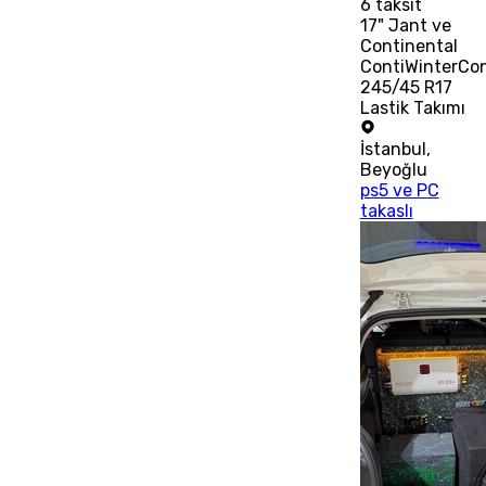
6
taksit
17" Jant ve
Continental
ContiWinterCo
245/45 R17
Lastik Takımı
İstanbul
,
Beyoğlu
ps5 ve PC
takaslı