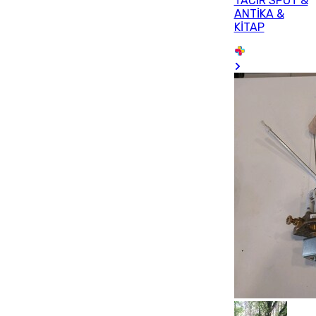
TÂCİR SPOT &
ANTİKA &
KİTAP