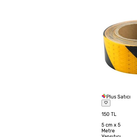
Plus Satıcı
150 TL
5 cm x 5
Metre
Yansıtıcı