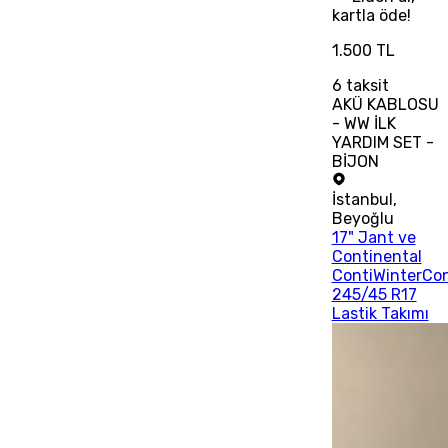
kartla öde!
1.500 TL
6
taksit
AKÜ KABLOSU
- WW İLK
YARDIM SET -
BİJON
İstanbul
,
Beyoğlu
17" Jant ve
Continental
ContiWinterCo
245/45 R17
Lastik Takımı