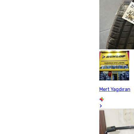
Mert Yagdıran