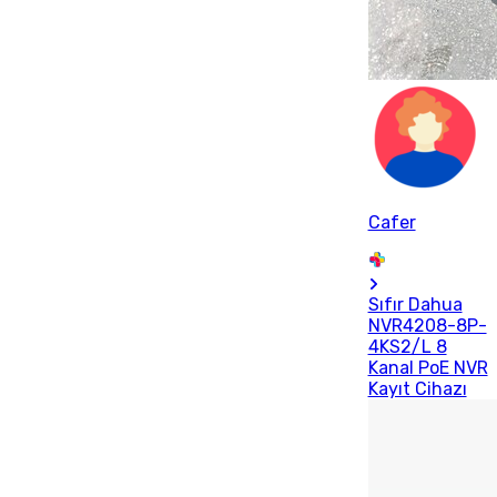
Cafer
Sıfır Dahua
NVR4208-8P-
4KS2/L 8
Kanal PoE NVR
Kayıt Cihazı