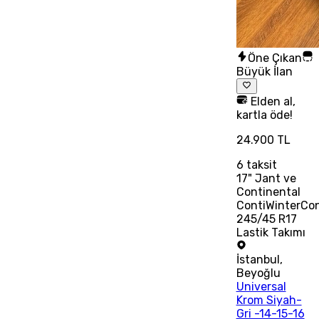
Öne Çıkan
Büyük İlan
Elden al,
kartla öde!
24.900 TL
6
taksit
17" Jant ve
Continental
ContiWinterCo
245/45 R17
Lastik Takımı
İstanbul
,
Beyoğlu
Universal
Krom Siyah-
Gri -14-15-16