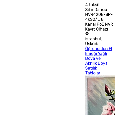
4
taksit
Sıfır Dahua
NVR4208-8P-
4KS2/L 8
Kanal PoE NVR
Kayıt Cihazı
İstanbul
,
Üsküdar
Öğrenciden El
Emeği Yağlı
Boya ve
Akrilik Boya
Satılık
Tablolar