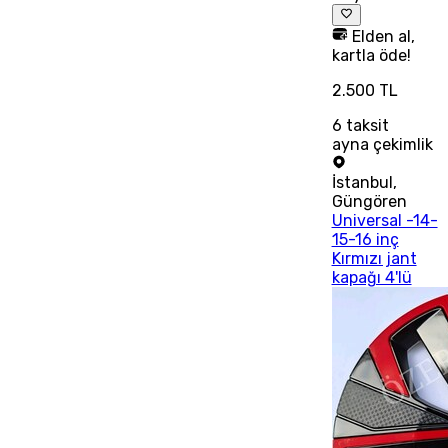
Elden al,
kartla öde!
2.500 TL
6
taksit
ayna çekimlik
İstanbul
,
Güngören
Universal -14-
15-16 inç
Kırmızı jant
kapağı 4'lü