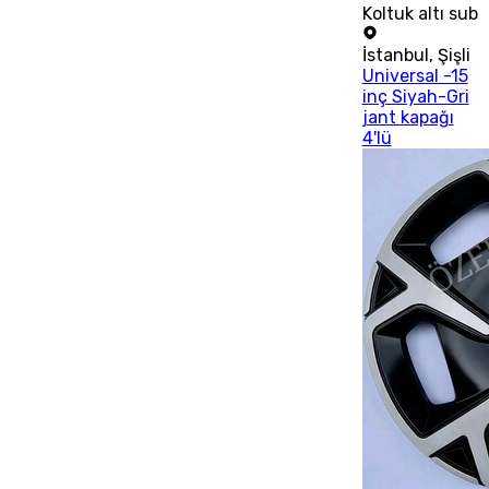
Koltuk altı sub
İstanbul
,
Şişli
Universal -15
inç Siyah-Gri
jant kapağı
4'lü