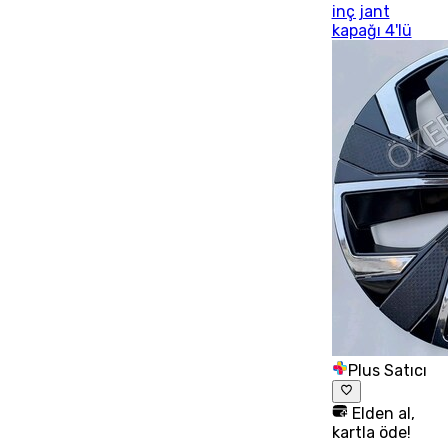
inç jant
kapağı 4'lü
Plus Satıcı
Elden al,
kartla öde!