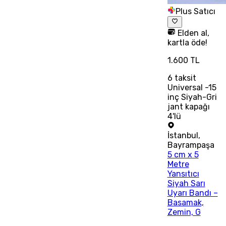
Plus Satıcı
Elden al,
kartla öde!
1.600 TL
6
taksit
Universal -15
inç Siyah-Gri
jant kapağı
4'lü
İstanbul
,
Bayrampaşa
5 cm x 5
Metre
Yansıtıcı
Siyah Sarı
Uyarı Bandı –
Basamak,
Zemin, G