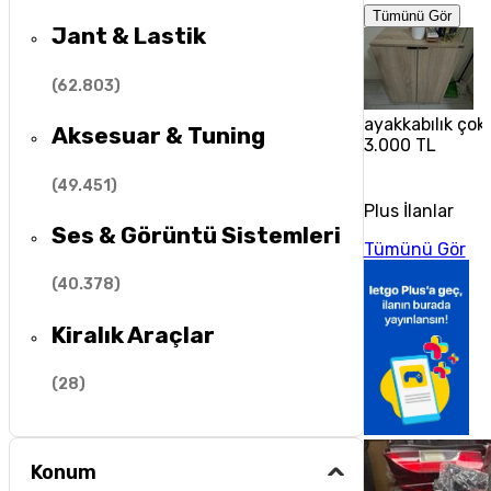
Tümünü Gör
Jant & Lastik
(
62.803
)
ayakkabılık çok 
Aksesuar & Tuning
3.000 TL
(
49.451
)
Plus İlanlar
Ses & Görüntü Sistemleri
Tümünü Gör
(
40.378
)
Kiralık Araçlar
(
28
)
Konum