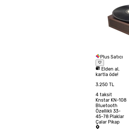
Plus Satıcı
Elden al,
kartla öde!
3.250 TL
4
taksit
Knstar KN-108
Bluetooth
Özellikli 33-
45-78 Plaklar
Çalar Pikap