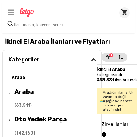
İkinci El Araba İlanları ve Fiyatları
1
Kategoriler
İkinci El
Araba
kategorisinde
Araba
358.331
ilan bulund
Araba
Aradığın ilan artık
yayında değil.
Aşağıdaki benzer
(
63.511
)
ilanlara göz
atabilirsin!
Oto Yedek Parça
Zirve İlanlar
(
142.160
)