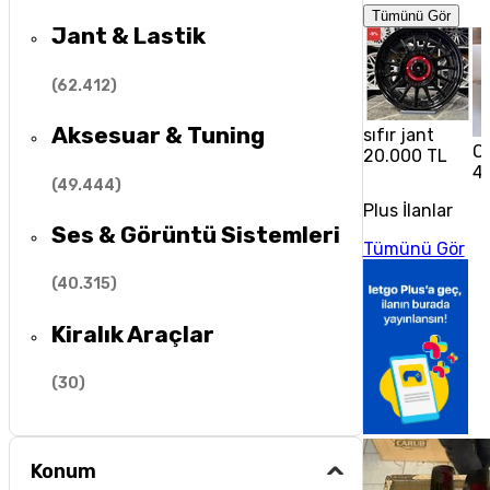
Tümünü Gör
Jant & Lastik
(
62.412
)
Aksesuar & Tuning
sıfır jant
Op
20.000 TL
4
(
49.444
)
Plus İlanlar
Ses & Görüntü Sistemleri
Tümünü Gör
(
40.315
)
Kiralık Araçlar
(
30
)
Konum