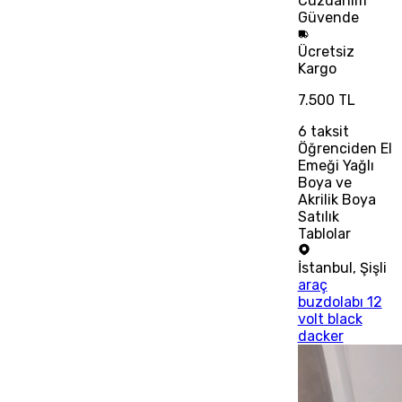
Cüzdanım
Güvende
Ücretsiz
Kargo
7.500 TL
6
taksit
Öğrenciden El
Emeği Yağlı
Boya ve
Akrilik Boya
Satılık
Tablolar
İstanbul
,
Şişli
araç
buzdolabı 12
volt black
dacker