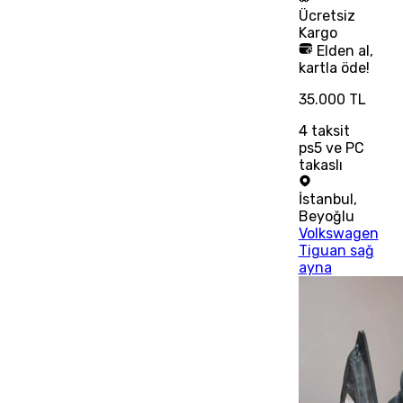
Ücretsiz
Kargo
Elden al,
kartla öde!
35.000 TL
4
taksit
ps5 ve PC
takaslı
İstanbul
,
Beyoğlu
Volkswagen
Tiguan sağ
ayna