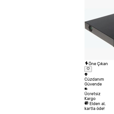
Öne Çıkan
Cüzdanım
Güvende
Ücretsiz
Kargo
Elden al,
kartla öde!