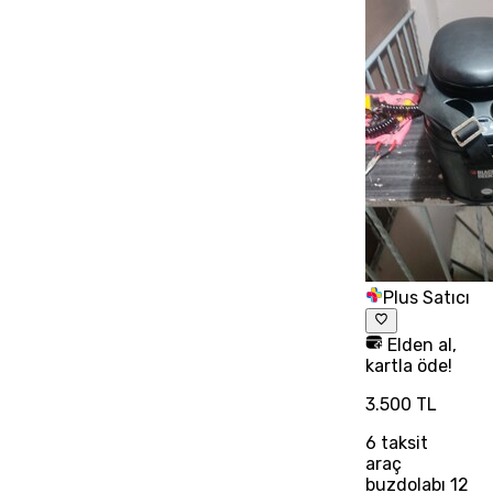
Plus Satıcı
Elden al,
kartla öde!
3.500 TL
6
taksit
araç
buzdolabı 12