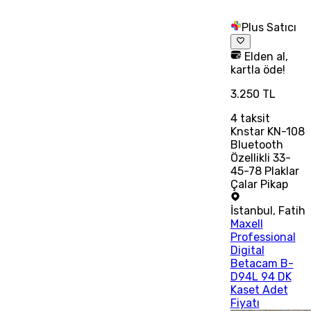
Plus Satıcı
Elden al,
kartla öde!
3.250 TL
4
taksit
Knstar KN-108
Bluetooth
Özellikli 33-
45-78 Plaklar
Çalar Pikap
İstanbul
,
Fatih
Maxell
Professional
Digital
Betacam B-
D94L 94 DK
Kaset Adet
Fiyatı