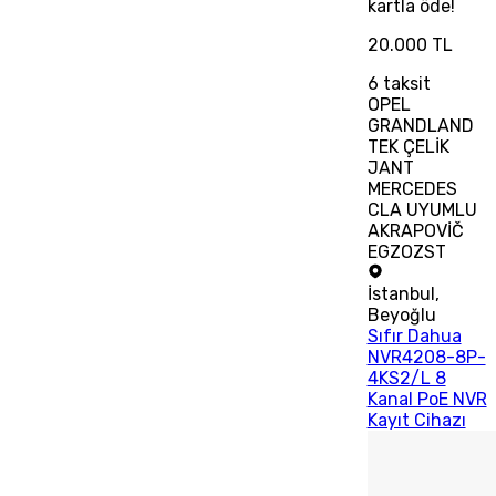
kartla öde!
20.000 TL
6
taksit
OPEL
GRANDLAND
TEK ÇELİK
JANT
MERCEDES
CLA UYUMLU
AKRAPOVİČ
EGZOZST
İstanbul
,
Beyoğlu
Sıfır Dahua
NVR4208-8P-
4KS2/L 8
Kanal PoE NVR
Kayıt Cihazı