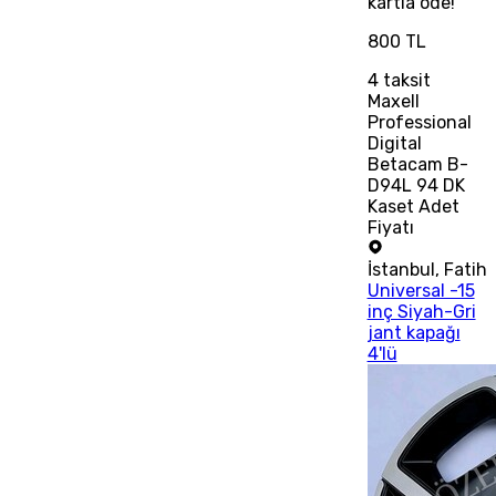
kartla öde!
800 TL
4
taksit
Maxell
Professional
Digital
Betacam B-
D94L 94 DK
Kaset Adet
Fiyatı
İstanbul
,
Fatih
Universal -15
inç Siyah-Gri
jant kapağı
4'lü