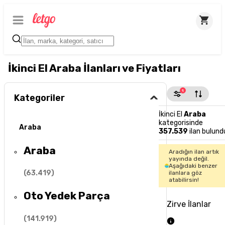
İkinci El Araba İlanları ve Fiyatları
1
Kategoriler
İkinci El
Araba
kategorisinde
Araba
357.539
ilan bulund
Araba
Aradığın ilan artık
yayında değil.
Aşağıdaki benzer
(
63.419
)
ilanlara göz
atabilirsin!
Oto Yedek Parça
Zirve İlanlar
(
141.919
)