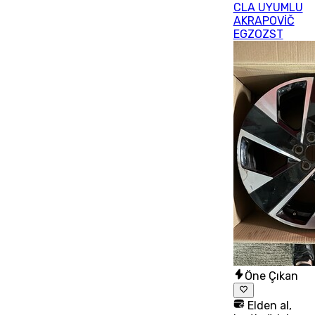
CLA UYUMLU
AKRAPOVİČ
EGZOZST
Öne Çıkan
Elden al,