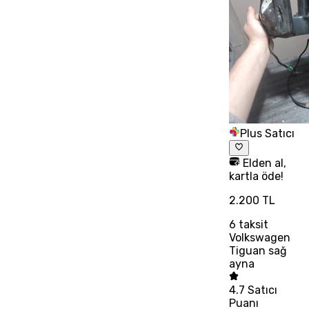
Plus Satıcı
Elden al,
kartla öde!
2.200 TL
6
taksit
Volkswagen
Tiguan sağ
ayna
4.7
Satıcı
Puanı