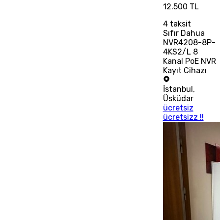
12.500 TL
4
taksit
Sıfır Dahua
NVR4208-8P-
4KS2/L 8
Kanal PoE NVR
Kayıt Cihazı
İstanbul
,
Üsküdar
ücretsiz
ücretsizz !!