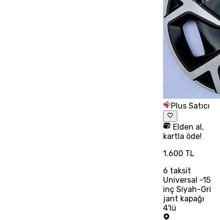
Plus Satıcı
Elden al,
kartla öde!
1.600 TL
6
taksit
Universal -15
inç Siyah-Gri
jant kapağı
4'lü