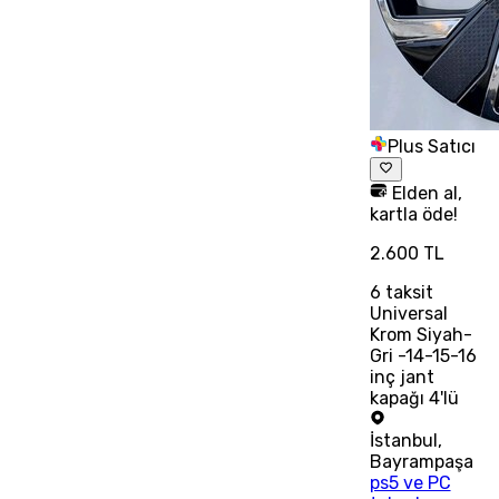
Plus Satıcı
Elden al,
kartla öde!
2.600 TL
6
taksit
Universal
Krom Siyah-
Gri -14-15-16
inç jant
kapağı 4'lü
İstanbul
,
Bayrampaşa
ps5 ve PC