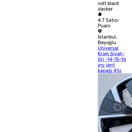
volt black
dacker
4.7
Satıcı
Puanı
İstanbul
,
Beyoğlu
Universal
Krom Siyah-
Gri -14-15-16
inç jant
kapağı 4'lü