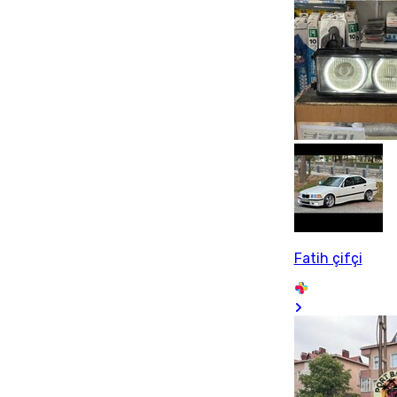
Fatih çifçi