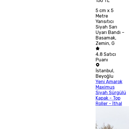
150 TL
5 cm x 5
Metre
Yansıtıcı
Siyah Sarı
Uyarı Bandı –
Basamak,
Zemin, G
4.8
Satıcı
Puanı
İstanbul
,
Beyoğlu
Yeni Amarok
Maximus
Siyah Sürgülü
Kapak - Top
Roller - İthal