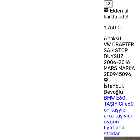
Elden al,
kartla öde!
1.750 TL
6
taksit
VW CRAFTER
SAĞ STOP
DUYSUZ
2006-2016
MARS MARKA
2E0945096
İstanbul
,
Beyoğlu
BMW E60
TAŞIYICI e60
ön taşyıcı
arka taşıyıcı
uygun
fiyatlarla
stoklar