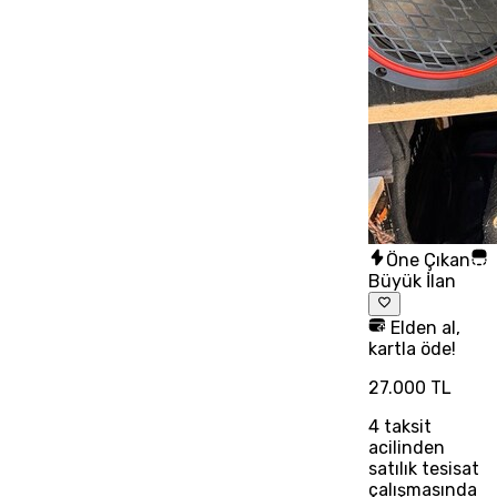
Öne Çıkan
Büyük İlan
Elden al,
kartla öde!
27.000 TL
4
taksit
acilinden
satılık tesisat
çalışmasında