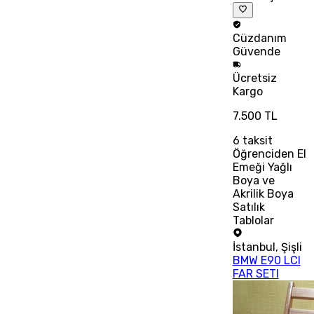
Cüzdanım
Güvende
Ücretsiz
Kargo
7.500 TL
6
taksit
Öğrenciden El
Emeği Yağlı
Boya ve
Akrilik Boya
Satılık
Tablolar
İstanbul
,
Şişli
BMW E90 LCI
FAR SETI