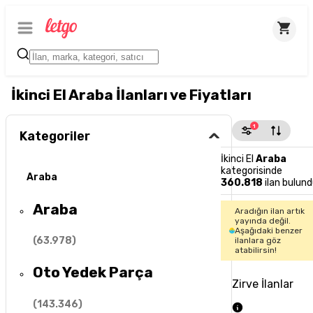
İkinci El Araba İlanları ve Fiyatları
1
Kategoriler
İkinci El
Araba
kategorisinde
Araba
360.818
ilan bulund
Araba
Aradığın ilan artık
yayında değil.
Aşağıdaki benzer
(
63.978
)
ilanlara göz
atabilirsin!
Oto Yedek Parça
Zirve İlanlar
(
143.346
)