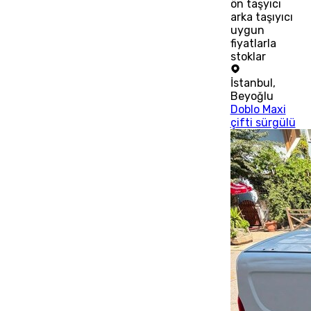
ön taşyıcı
arka taşıyıcı
uygun
fiyatlarla
stoklar
İstanbul
,
Beyoğlu
Doblo Maxi
çifti sürgülü