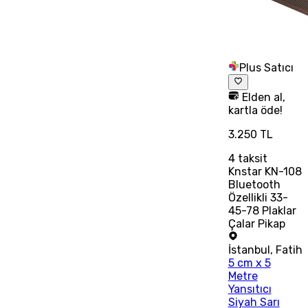
Plus Satıcı
Elden al,
kartla öde!
3.250 TL
4
taksit
Knstar KN-108
Bluetooth
Özellikli 33-
45-78 Plaklar
Çalar Pikap
İstanbul
,
Fatih
5 cm x 5
Metre
Yansıtıcı
Siyah Sarı