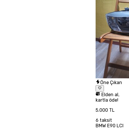
Öne Çıkan
Elden al,
kartla öde!
5.000 TL
6
taksit
BMW E90 LCI