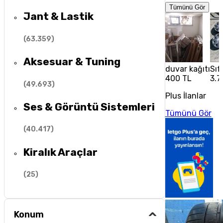
Tümünü Gör
Jant & Lastik
(
63.359
)
Aksesuar & Tuning
duvar kağıtı
Sıf
400 TL
3.7
(
49.693
)
Plus İlanlar
Ses & Görüntü Sistemleri
Tümünü Gör
(
40.417
)
Kiralık Araçlar
(
25
)
Konum