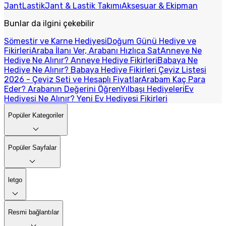
Jant
Lastik
Jant & Lastik Takımı
Aksesuar & Ekipman
Bunlar da ilgini çekebilir
Sömestir ve Karne Hediyesi
Doğum Günü Hediye ve
Fikirleri
Araba İlanı Ver, Arabanı Hızlıca Sat
Anneye Ne
Hediye Ne Alınır? Anneye Hediye Fikirleri
Babaya Ne
Hediye Ne Alınır? Babaya Hediye Fikirleri
Çeyiz Listesi
2026 - Çeyiz Seti ve Hesaplı Fiyatlar
Arabam Kaç Para
Eder? Arabanın Değerini Öğren
Yılbaşı Hediyeleri
Ev
Hediyesi Ne Alınır? Yeni Ev Hediyesi Fikirleri
Popüler Kategoriler
Popüler Sayfalar
letgo
Resmi bağlantılar