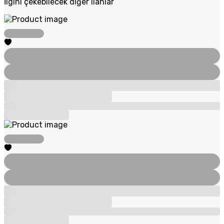
İlgini çekebilecek diğer ilanlar