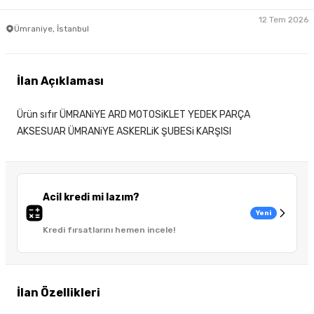
12 Tem 2026
Ümraniye, İstanbul
İlan Açıklaması
Ürün sıfır ÜMRANiYE ARD MOTOSiKLET YEDEK PARÇA
AKSESUAR ÜMRANiYE ASKERLiK ŞUBESi KARŞISI
Acil kredi mi lazım?
Yeni
Kredi fırsatlarını hemen incele!
İlan Özellikleri