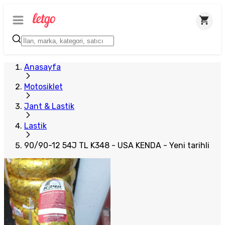
Plus Satıcı
Anasayfa
Motosiklet
Jant & Lastik
Lastik
90/90-12 54J TL K348 - USA KENDA - Yeni tarihli