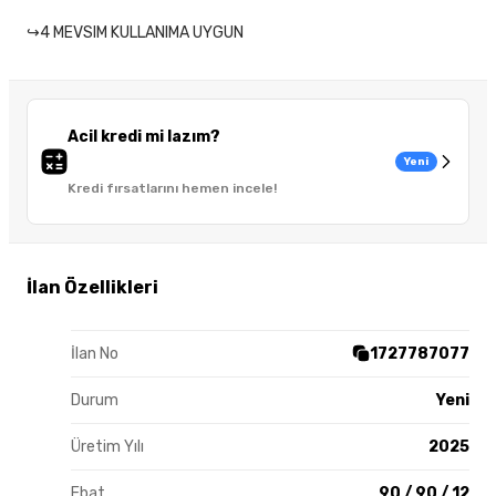
↪4 MEVSIM KULLANIMA UYGUN
Acil kredi mi lazım?
Yeni
Kredi fırsatlarını hemen incele!
İlan Özellikleri
İlan No
1727787077
Durum
Yeni
Üretim Yılı
2025
Ebat
90 / 90 / 12