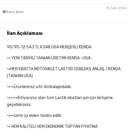
15 Tem 2026
Buca, İzmir
İlan Açıklaması
90/90-12 54J TL K348 USA MENŞEİİLİ KENDA
↪ YENİ TARİHLİ TAİWAN ÜRETİMİ KENDA -USA-
↪HER EBATTA MOTOSIKLET LASTİĞİ DUBLEKS ANLAŞ / KENDA
(TAİWAN USA)
↪↪Ürünlerimiz sıfır Ambalajindadir.
↪↪↪İhtiyacınız olan tüm Lastik ebatları için için iletişime
geçebilirsiniz.
↪↪İzmir içi elden teslim edilir.
↪ HEM KALİTELİ HEM EKONOMİK TOPTAN FİYATINA