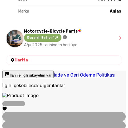
Marka
Anlas
Motorcycle-Bicycle Parts
Başarılı Satıcı 4.9
Ağu 2025 tarihinden beri üye
Harita
İade ve Geri Ödeme Politikası
İlan ile ilgili şikayetim var
İlgini çekebilecek diğer ilanlar