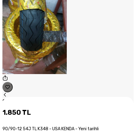
1
/
1
1.850 TL
90/90-12 54J TL K348 - USA KENDA - Yeni tarihli