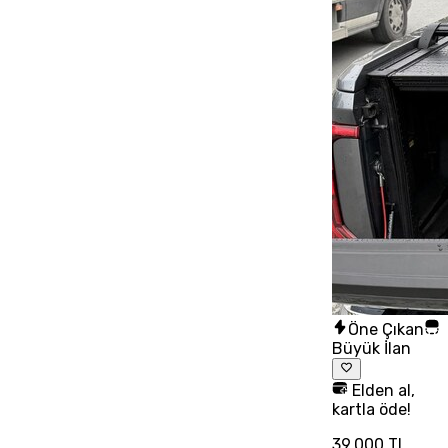
Öne Çıkan
Büyük İlan
Elden al,
kartla öde!
39.000 TL