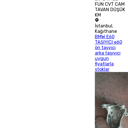
FUN CVT CAM
TAVAN DÜŞÜK
KM
İstanbul
,
Kağıthane
BMW E60
TAŞIYICI e60
ön taşyıcı
arka taşıyıcı
uygun
fiyatlarla
stoklar