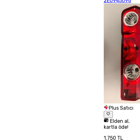
2E0945096
Plus Satıcı
Elden al,
kartla öde!
1.750 TL