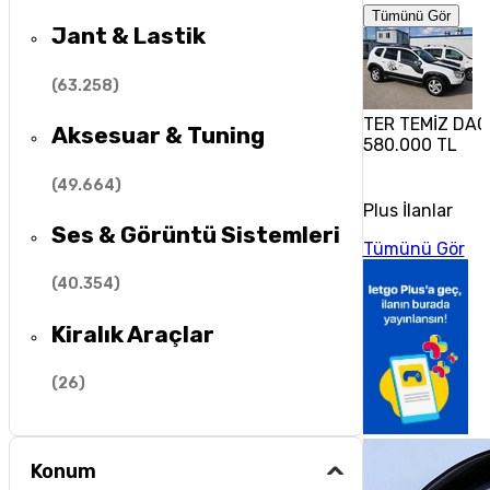
Tümünü Gör
Jant & Lastik
(
63.258
)
TER TEMİZ DA
Aksesuar & Tuning
580.000 TL
(
49.664
)
Plus İlanlar
Ses & Görüntü Sistemleri
Tümünü Gör
(
40.354
)
Kiralık Araçlar
(
26
)
Konum