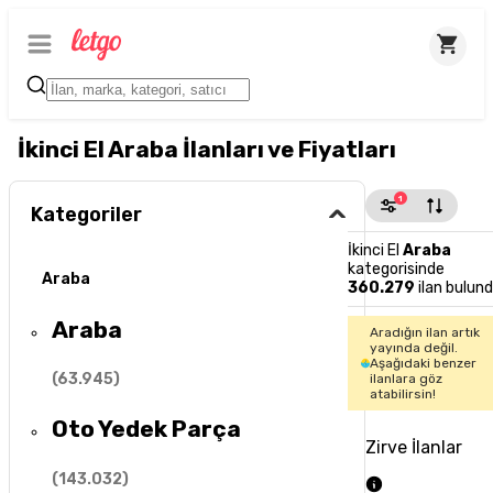
İkinci El Araba İlanları ve Fiyatları
1
Kategoriler
İkinci El
Araba
kategorisinde
Araba
360.279
ilan bulun
Araba
Aradığın ilan artık
yayında değil.
Aşağıdaki benzer
(
63.945
)
ilanlara göz
atabilirsin!
Oto Yedek Parça
Zirve İlanlar
(
143.032
)