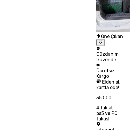
Öne Çıkan
Cüzdanım
Güvende
Ücretsiz
Kargo
Elden al,
kartla öde!
35.000 TL
4
taksit
ps5 ve PC
takaslı
İstanbul
,