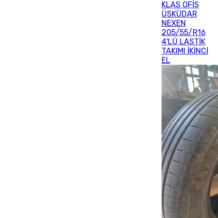
KLAS OFİS
ÜSKÜDAR
NEXEN
205/55/R16
4'LÜ LASTİK
TAKIMI İKİNCİ
EL