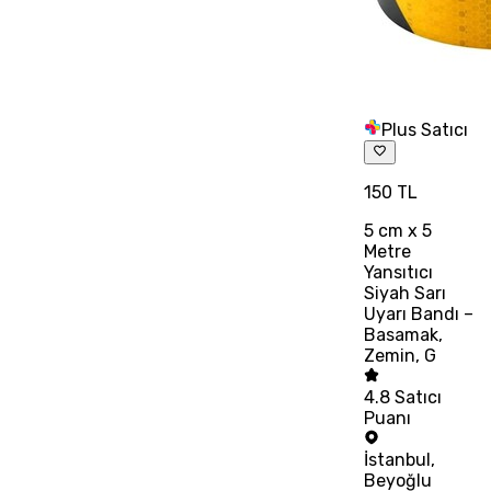
Plus Satıcı
150 TL
5 cm x 5
Metre
Yansıtıcı
Siyah Sarı
Uyarı Bandı –
Basamak,
Zemin, G
4.8
Satıcı
Puanı
İstanbul
,
Beyoğlu