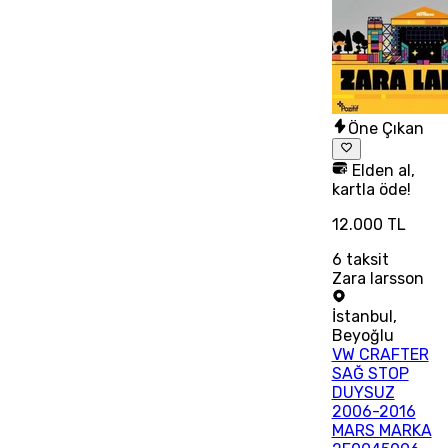
Öne Çıkan
Elden al,
kartla öde!
12.000 TL
6
taksit
Zara larsson
İstanbul
,
Beyoğlu
VW CRAFTER
SAĞ STOP
DUYSUZ
2006-2016
MARS MARKA