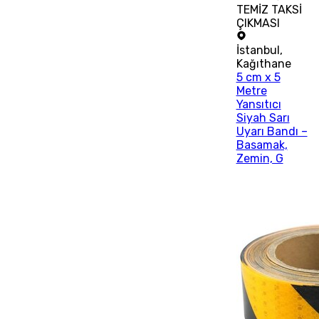
TEMİZ TAKSİ
ÇIKMASI
İstanbul
,
Kağıthane
5 cm x 5
Metre
Yansıtıcı
Siyah Sarı
Uyarı Bandı –
Basamak,
Zemin, G