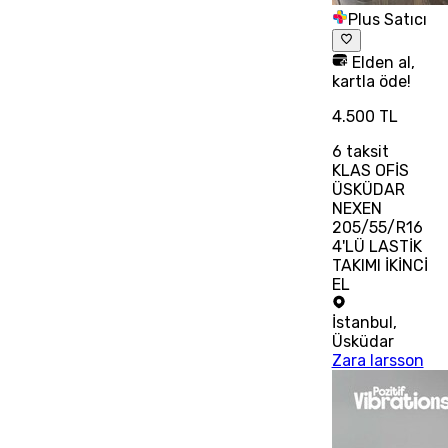
Plus Satıcı
Elden al,
kartla öde!
4.500 TL
6
taksit
KLAS OFİS
ÜSKÜDAR
NEXEN
205/55/R16
4'LÜ LASTİK
TAKIMI İKİNCİ
EL
İstanbul
,
Üsküdar
Zara larsson