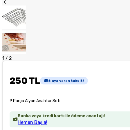
1
/
2
250 TL
6
aya varan taksit!
9 Parça Alyan Anahtar Seti
Banka veya kredi kartı ile ödeme avantajı!
Hemen Başla!