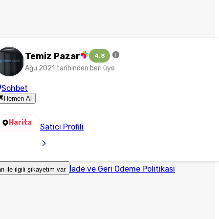
Temiz Pazar
4.8
Ağu 2021 tarihinden beri üye
Sohbet
Hemen Al
Harita
Satıcı Profili
İade ve Geri Ödeme Politikası
an ile ilgili şikayetim var