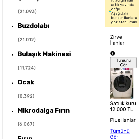
Aradığın ilan
artık yayında
değil.
(
21.093
)
Aşağıdaki
benzer ilanlara
göz atabilirsin!
Buzdolabı
Zirve
(
21.012
)
İlanlar
Bulaşık Makinesi
Tümünü
Gör
(
11.724
)
Ocak
(
8.392
)
Satılık kuru
Mikrodalga Fırın
12.000 TL
Plus İlanlar
(
6.067
)
Tümünü
Gör
Fırın