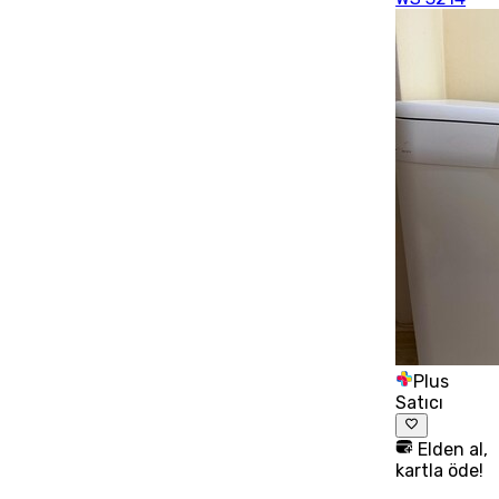
Plus
Satıcı
Elden al,
kartla öde!