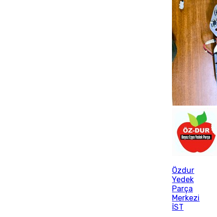
Özdur
Yedek
Parça
Merkezi
İST