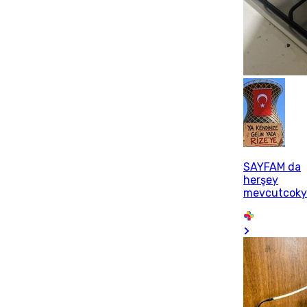
SAYFAM da
herşey
mevcutcoky