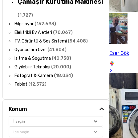
Çamaşır Kurutma Makinesi
(
1.727
)
Bilgisayar
(
152.693
)
Elektrikli Ev Aletleri
(
70.067
)
TV, Görüntü & Ses Sistemi
(
54.408
)
Oyunculara Özel
(
41.804
)
Eser Gök
Isıtma & Soğutma
(
40.738
)
Giyilebilir Teknoloji
(
20.000
)
Fotoğraf & Kamera
(
18.034
)
Tablet
(
12.572
)
Konum
İl seçin
İlçe seçin