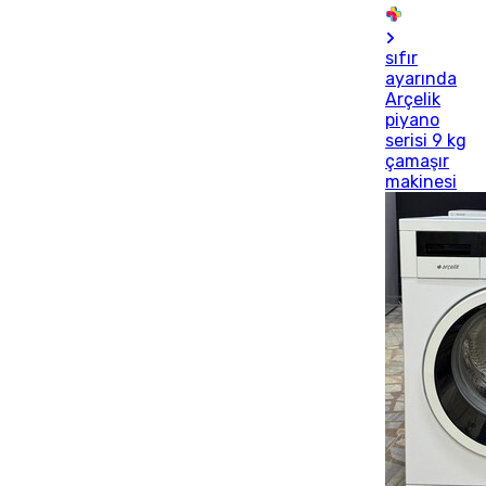
sıfır
ayarında
Arçelik
piyano
serisi 9 kg
çamaşır
makinesi