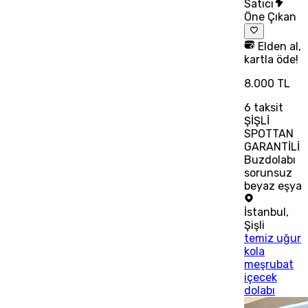
Satıcı
Öne Çıkan
Elden al,
kartla öde!
8.000 TL
6
taksit
ŞİŞLİ
SPOTTAN
GARANTİLİ
Buzdolabı
sorunsuz
beyaz eşya
İstanbul
,
Şişli
temiz uğur
kola
meşrubat
içecek
dolabı