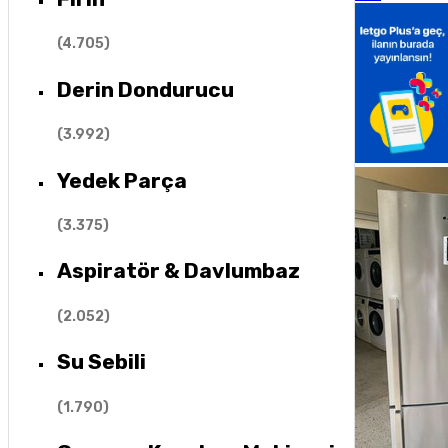
(
4.705
)
Derin Dondurucu
(
3.992
)
Yedek Parça
(
3.375
)
Aspiratör & Davlumbaz
(
2.052
)
Su Sebili
(
1.790
)