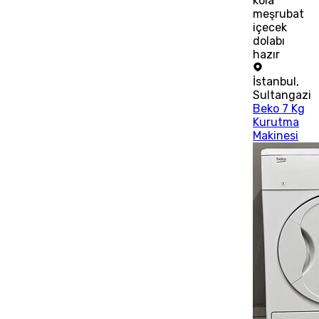
kola
meşrubat
içecek
dolabı
hazır
İstanbul
,
Sultangazi
Beko 7 Kg
Kurutma
Makinesi