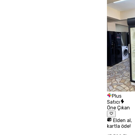
Plus
Satıcı
Öne Çıkan
Elden al,
kartla öde!