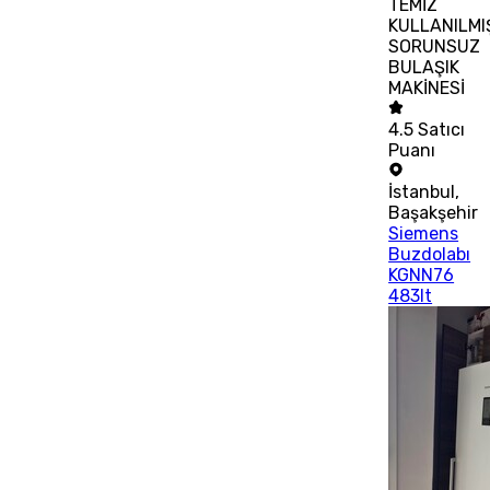
TEMİZ
KULLANILMI
SORUNSUZ
BULAŞIK
MAKİNESİ
4.5
Satıcı
Puanı
İstanbul
,
Başakşehir
Siemens
Buzdolabı
KGNN76
483lt