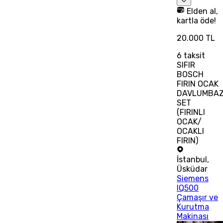
Elden al,
kartla öde!
20.000 TL
6
taksit
SIFIR
BOSCH
FIRIN OCAK
DAVLUMBA
SET
(FIRINLI
OCAK/
OCAKLI
FIRIN)
İstanbul
,
Üsküdar
Siemens
IQ500
Çamaşır ve
Kurutma
Makinası