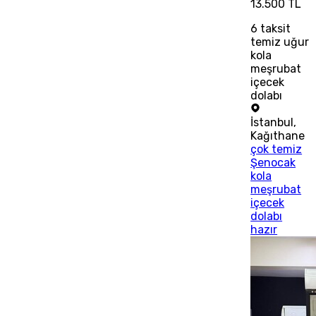
13.500 TL
6
taksit
temiz uğur
kola
meşrubat
içecek
dolabı
İstanbul
,
Kağıthane
çok temiz
Şenocak
kola
meşrubat
içecek
dolabı
hazır