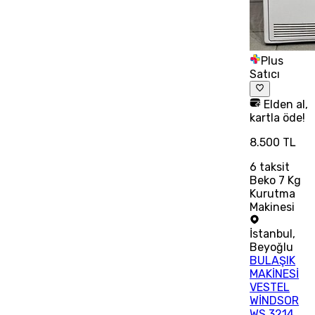
Plus
Satıcı
Elden al,
kartla öde!
8.500 TL
6
taksit
Beko 7 Kg
Kurutma
Makinesi
İstanbul
,
Beyoğlu
BULAŞIK
MAKİNESİ
VESTEL
WİNDSOR
WS 3214