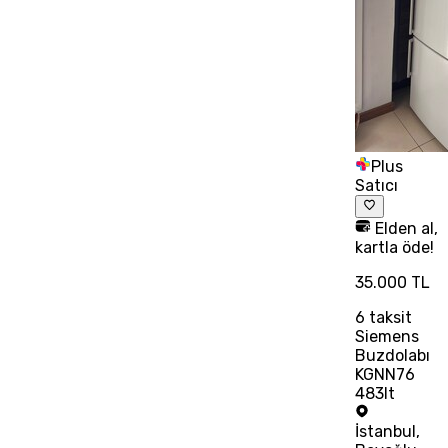
Plus
Satıcı
Elden al,
kartla öde!
35.000 TL
6
taksit
Siemens
Buzdolabı
KGNN76
483lt
İstanbul
,