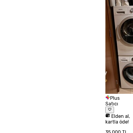
Plus
Satıcı
Elden al,
kartla öde!
35.000 TL