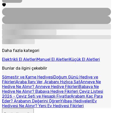
Daha fazla kategori
Elektrikli El Aletleri
Manuel El Aletleri
Küçük El Aletleri
Bunlar da ilgini çekebilir
Sömestir ve Karne Hediyesi
Doğum Günü Hediye ve
Fikirleri
Araba İlanı Ver, Arabanı Hızlıca Sat
Anneye Ne
Hediye Ne Alınır? Anneye Hediye Fikirleri
Babaya Ne
Hediye Ne Alınır? Babaya Hediye Fikirleri
Çeyiz Listesi
2026 - Çeyiz Seti ve Hesaplı Fiyatlar
Arabam Kaç Para
Eder? Arabanın Değerini Öğren
Yılbaşı Hediyeleri
Ev
Hediyesi Ne Alınır? Yeni Ev Hediyesi Fikirleri