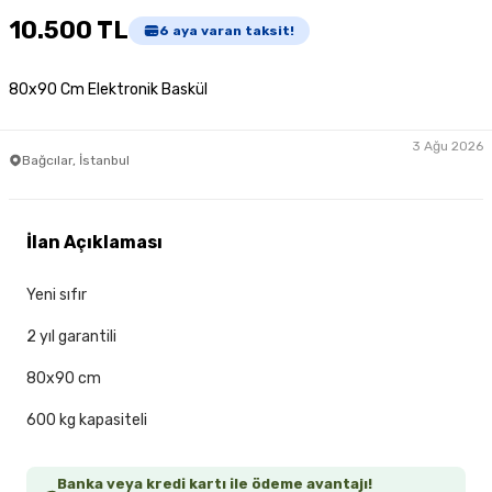
10.500 TL
6
aya varan taksit!
80x90 Cm Elektronik Baskül
3 Ağu 2026
Bağcılar, İstanbul
İlan Açıklaması
Yeni sıfır
2 yıl garantili
80x90 cm
600 kg kapasiteli
Banka veya kredi kartı ile ödeme avantajı!