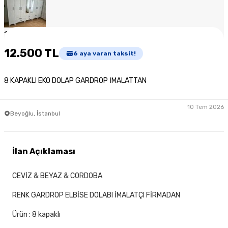
1
/
4
12.500 TL
6
aya varan taksit!
8 KAPAKLI EKO DOLAP GARDROP İMALATTAN
10 Tem 2026
Beyoğlu, İstanbul
İlan Açıklaması
CEVİZ & BEYAZ & CORDOBA
RENK GARDROP ELBİSE DOLABI İMALATÇI FİRMADAN
Ürün : 8 kapaklı