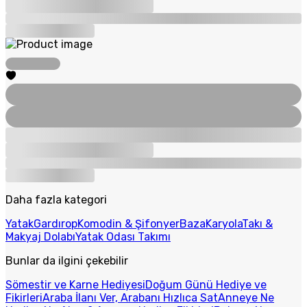
Daha fazla kategori
Yatak
Gardırop
Komodin & Şifonyer
Baza
Karyola
Takı &
Makyaj Dolabı
Yatak Odası Takımı
Bunlar da ilgini çekebilir
Sömestir ve Karne Hediyesi
Doğum Günü Hediye ve
Fikirleri
Araba İlanı Ver, Arabanı Hızlıca Sat
Anneye Ne