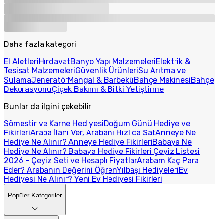
Daha fazla kategori
El Aletleri
Hırdavat
Banyo Yapı Malzemeleri
Elektrik &
Tesisat Malzemeleri
Güvenlik Ürünleri
Su Arıtma ve
Sulama
Jeneratör
Mangal & Barbekü
Bahçe Makinesi
Bahçe
Dekorasyonu
Çiçek Bakımı & Bitki Yetiştirme
Bunlar da ilgini çekebilir
Sömestir ve Karne Hediyesi
Doğum Günü Hediye ve
Fikirleri
Araba İlanı Ver, Arabanı Hızlıca Sat
Anneye Ne
Hediye Ne Alınır? Anneye Hediye Fikirleri
Babaya Ne
Hediye Ne Alınır? Babaya Hediye Fikirleri
Çeyiz Listesi
2026 - Çeyiz Seti ve Hesaplı Fiyatlar
Arabam Kaç Para
Eder? Arabanın Değerini Öğren
Yılbaşı Hediyeleri
Ev
Hediyesi Ne Alınır? Yeni Ev Hediyesi Fikirleri
Popüler Kategoriler