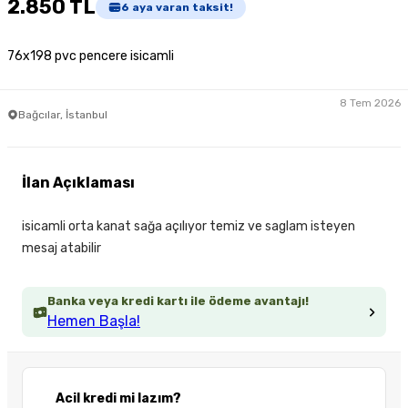
2.850 TL
6
aya varan taksit!
76x198 pvc pencere isicamli
8 Tem 2026
Bağcılar, İstanbul
İlan Açıklaması
isicamli orta kanat sağa açılıyor temiz ve saglam isteyen
mesaj atabilir
Banka veya kredi kartı ile ödeme avantajı!
Hemen Başla!
Acil kredi mi lazım?