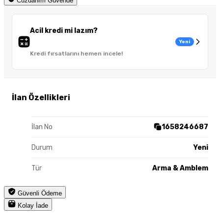
Cüzdanım Güvende
Acil kredi mi lazım?
Yeni
Kredi fırsatlarını hemen incele!
İlan Özellikleri
İlan No
1658246687
Durum
Yeni
Tür
Arma & Amblem
Güvenli Ödeme
Kolay İade