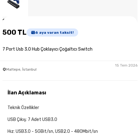
1
/
6
500 TL
6
aya varan taksit!
7 Port Usb 3.0 Hub Çoklayıcı Çoğaltıcı Switch
15 Tem 2026
Maltepe, İstanbul
İlan Açıklaması
Teknik Özellikler
USB Çıkış: 7 Adet USB3.0
Hız: USB3.0 - 5GBit/sn, USB2.0 - 480Mbit/sn