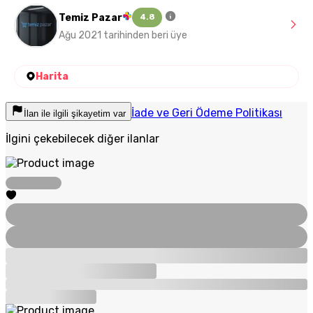
Temiz Pazar
4.8
Ağu 2021 tarihinden beri üye
Harita
İade ve Geri Ödeme Politikası
İlan ile ilgili şikayetim var
İlgini çekebilecek diğer ilanlar