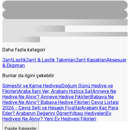
Daha fazla kategori
Jant
Lastik
Jant & Lastik Takımları
Jant Kapakları
Aksesuar
& Ekipman
Bunlar da ilgini çekebilir
Sömestir ve Karne Hediyesi
Doğum Günü Hediye ve
Fikirleri
Araba İlanı Ver, Arabanı Hızlıca Sat
Anneye Ne
Hediye Ne Alınır? Anneye Hediye Fikirleri
Babaya Ne
Hediye Ne Alınır? Babaya Hediye Fikirleri
Çeyiz Listesi
2026 - Çeyiz Seti ve Hesaplı Fiyatlar
Arabam Kaç Para
Eder? Arabanın Değerini Öğren
Yılbaşı Hediyeleri
Ev
Hediyesi Ne Alınır? Yeni Ev Hediyesi Fikirleri
Popüler Kategoriler