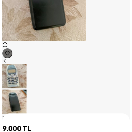
1
/
2
9.000 TL