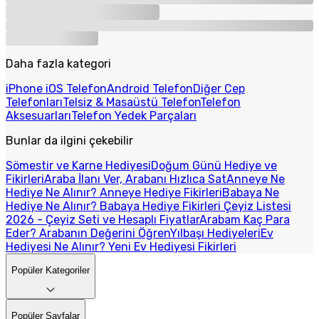
Daha fazla kategori
iPhone iOS Telefon
Android Telefon
Diğer Cep
Telefonları
Telsiz & Masaüstü Telefon
Telefon
Aksesuarları
Telefon Yedek Parçaları
Bunlar da ilgini çekebilir
Sömestir ve Karne Hediyesi
Doğum Günü Hediye ve
Fikirleri
Araba İlanı Ver, Arabanı Hızlıca Sat
Anneye Ne
Hediye Ne Alınır? Anneye Hediye Fikirleri
Babaya Ne
Hediye Ne Alınır? Babaya Hediye Fikirleri
Çeyiz Listesi
2026 - Çeyiz Seti ve Hesaplı Fiyatlar
Arabam Kaç Para
Eder? Arabanın Değerini Öğren
Yılbaşı Hediyeleri
Ev
Hediyesi Ne Alınır? Yeni Ev Hediyesi Fikirleri
Popüler Kategoriler
Popüler Sayfalar