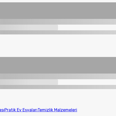
ası
Pratik Ev Eşyaları
Temizlik Malzemeleri