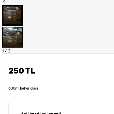
1
/
2
250 TL
600ml beher glass