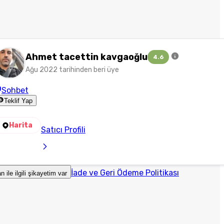
Ahmet tacettin kavgaoğlu
4.6
Ağu 2022 tarihinden beri üye
Sohbet
Teklif Yap
Harita
Satıcı Profili
İade ve Geri Ödeme Politikası
an ile ilgili şikayetim var