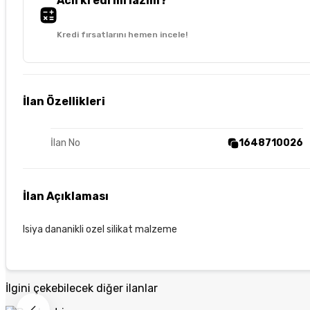
Acil kredi mi lazım?
Kredi fırsatlarını hemen incele!
İlan Özellikleri
İlan No
1648710026
İlan Açıklaması
Isiya dananikli ozel silikat malzeme
İlgini çekebilecek diğer ilanlar