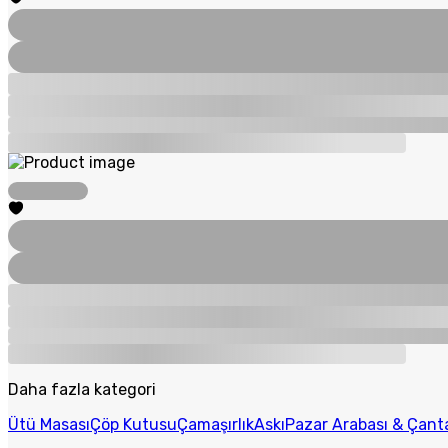
Daha fazla kategori
Ütü Masası
Çöp Kutusu
Çamaşırlık
Askı
Pazar Arabası & Çant