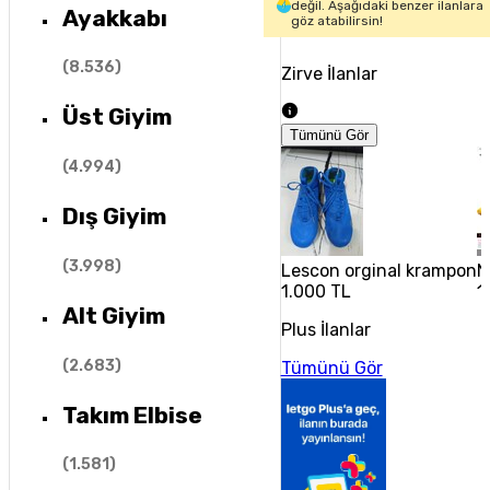
değil. Aşağıdaki benzer ilanlara
Ayakkabı
göz atabilirsin!
(
8.536
)
Zirve İlanlar
Üst Giyim
Tümünü Gör
(
4.994
)
Dış Giyim
(
3.998
)
Lescon orginal krampon
N
1.000 TL
1
Alt Giyim
Plus İlanlar
(
2.683
)
Tümünü Gör
Takım Elbise
(
1.581
)