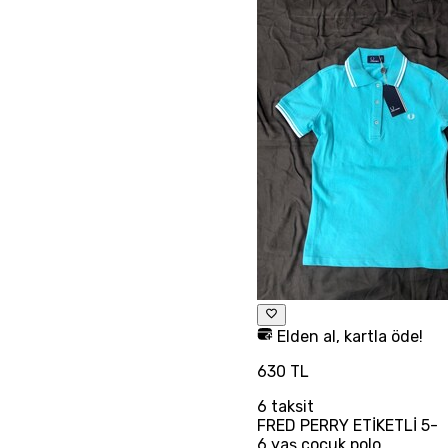
Elden al, kartla öde!
630 TL
6
taksit
FRED PERRY ETİKETLİ 5-
6 yaş çocuk polo