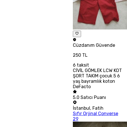
Cüzdanım
Güvende
250 TL
6
taksit
CİVİL GÖMLEK LCW KOT
ŞORT TAKIM çocuk 5 6
yaş bayramlık koton
DeFacto
5.0
Satıcı Puanı
İstanbul
,
Fatih
Sıfır Orjinal Converse
29