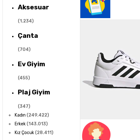
Aksesuar
(
1.234
)
Çanta
(
704
)
Ev Giyim
(
455
)
Plaj Giyim
(
347
)
Kadın
(
249.422
)
Erkek
(
143.013
)
Kız Çocuk
(
28.411
)