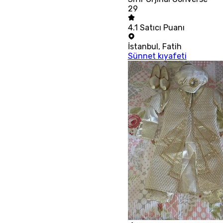
29
4.1
Satıcı Puanı
İstanbul
,
Fatih
Sünnet kıyafeti