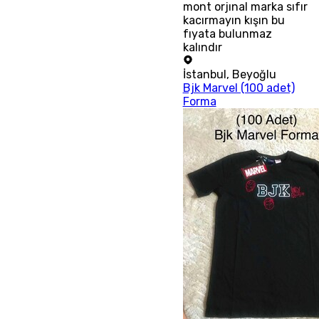
mont orjınal marka sıfır
kacırmayın kışın bu
fıyata bulunmaz
kalındır
İstanbul
,
Beyoğlu
Bjk Marvel (100 adet)
Forma