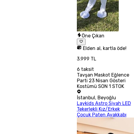
Öne Çıkan
Elden al, kartla öde!
3.999 TL
6
taksit
Tavşan Maskot Eğlence
Parti 23 Nisan Gösteri
Kostümü SON 1 STOK
İstanbul
,
Beyoğlu
Laykids Astro Siyah LED
Tekerlekli Kız/Erkek
Çocuk Paten Ayakkabı