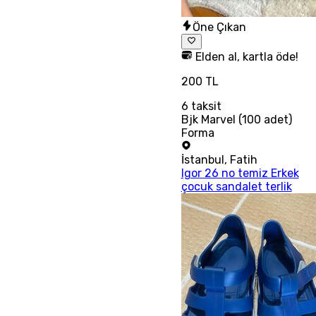
Öne Çıkan
Elden al, kartla öde!
200 TL
6
taksit
Bjk Marvel (100 adet)
Forma
İstanbul
,
Fatih
Igor 26 no temiz Erkek
çocuk sandalet terlik