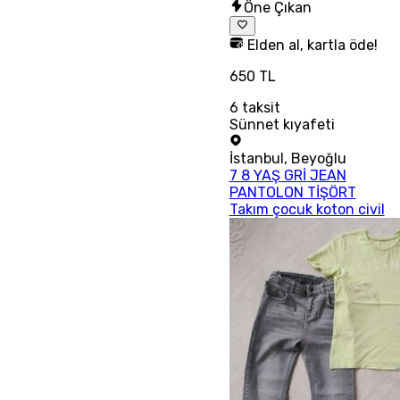
Öne Çıkan
Elden al, kartla öde!
650 TL
6
taksit
Sünnet kıyafeti
İstanbul
,
Beyoğlu
7 8 YAŞ GRİ JEAN
PANTOLON TİŞÖRT
Takım çocuk koton civil