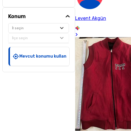
Konum
Levent Akgün
İl seçin
İlçe seçin
Mevcut konumu kullan