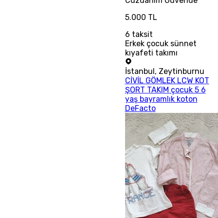
Cüzdanım
Güvende
5.000 TL
6
taksit
Erkek çocuk sünnet
kıyafeti takımı
İstanbul
,
Zeytinburnu
CİVİL GÖMLEK LCW KOT
ŞORT TAKIM çocuk 5 6
yaş bayramlık koton
DeFacto