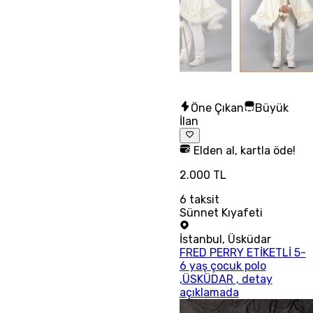
Öne Çıkan
Büyük
İlan
Elden al, kartla öde!
2.000 TL
6
taksit
Sünnet Kıyafeti
İstanbul
,
Üsküdar
FRED PERRY ETİKETLİ 5-
6 yaş çocuk polo
,ÜSKÜDAR , detay
açıklamada