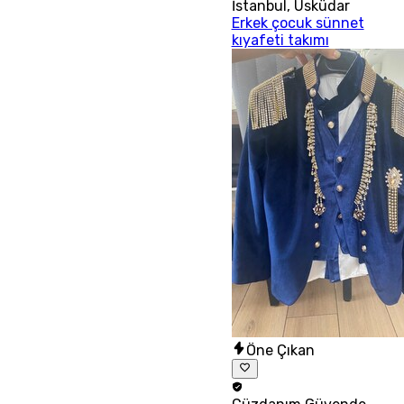
İstanbul
,
Üsküdar
Erkek çocuk sünnet
kıyafeti takımı
Öne Çıkan