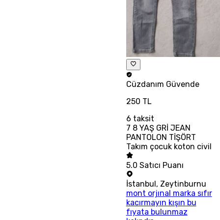
Cüzdanım
Güvende
250 TL
6
taksit
7 8 YAŞ GRİ JEAN
PANTOLON TİŞÖRT
Takım çocuk koton civil
5.0
Satıcı Puanı
İstanbul
,
Zeytinburnu
mont orjınal marka sıfır
kacırmayın kışın bu
fıyata bulunmaz