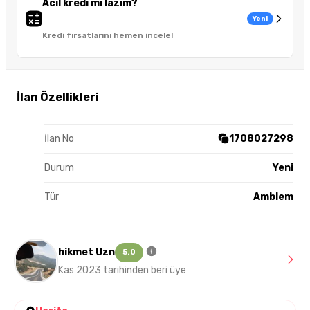
Acil kredi mi lazım?
Yeni
Kredi fırsatlarını hemen incele!
İlan Özellikleri
İlan No
1708027298
Durum
Yeni
Tür
Amblem
hikmet Uzn
5.0
Kas 2023 tarihinden beri üye