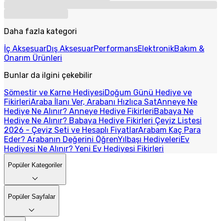
Daha fazla kategori
İç Aksesuar
Dış Aksesuar
Performans
Elektronik
Bakım &
Onarım Ürünleri
Bunlar da ilgini çekebilir
Sömestir ve Karne Hediyesi
Doğum Günü Hediye ve
Fikirleri
Araba İlanı Ver, Arabanı Hızlıca Sat
Anneye Ne
Hediye Ne Alınır? Anneye Hediye Fikirleri
Babaya Ne
Hediye Ne Alınır? Babaya Hediye Fikirleri
Çeyiz Listesi
2026 - Çeyiz Seti ve Hesaplı Fiyatlar
Arabam Kaç Para
Eder? Arabanın Değerini Öğren
Yılbaşı Hediyeleri
Ev
Hediyesi Ne Alınır? Yeni Ev Hediyesi Fikirleri
Popüler Kategoriler
Popüler Sayfalar