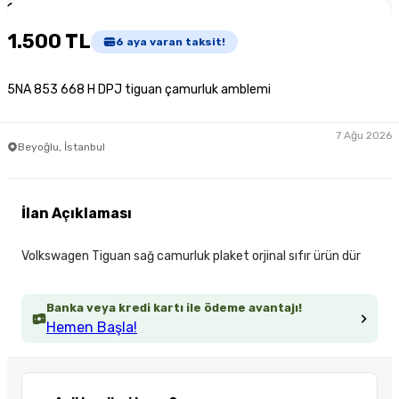
1
/
3
1.500 TL
6
aya varan taksit!
5NA 853 668 H DPJ tiguan çamurluk amblemi
7 Ağu 2026
Beyoğlu, İstanbul
İlan Açıklaması
Volkswagen Tiguan sağ camurluk plaket orjinal sıfır ürün dür
Banka veya kredi kartı ile ödeme avantajı!
Hemen Başla!