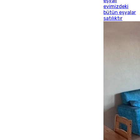
eşyalı
evimizdeki
bütün eşyalar
satılıktır