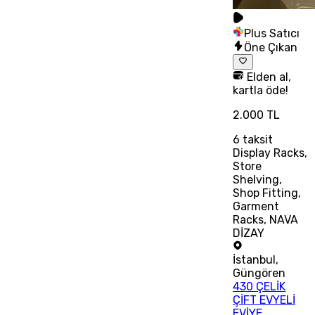
Plus Satıcı
Öne Çıkan
Elden al,
kartla öde!
2.000 TL
6
taksit
Display Racks,
Store
Shelving,
Shop Fitting,
Garment
Racks, NAVA
DİZAY
İstanbul
,
Güngören
430 ÇELİK
ÇİFT EVYELİ
EVİYE