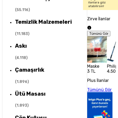
ilanlara göz
atabilirsin!
(
55.116
)
Zirve İlanlar
Temizlik Malzemeleri
(
11.183
)
Tümünü Gör
Askı
(
4.118
)
Maske
Phili
Çamaşırlık
3 TL
4.500
Plus İlanlar
(
1.896
)
Tümünü Gör
Ütü Masası
(
1.893
)
Çöp Kutusu