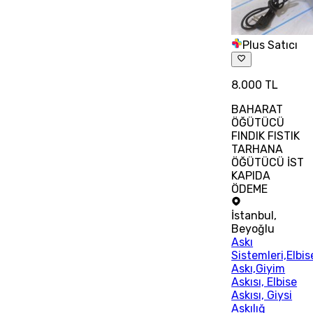
Plus Satıcı
8.000 TL
BAHARAT
ÖĞÜTÜCÜ
FINDIK FISTIK
TARHANA
ÖĞÜTÜCÜ İST
KAPIDA
ÖDEME
İstanbul
,
Beyoğlu
Askı
Sistemleri,Elbis
Askı,Giyim
Askısı, Elbise
Askısı, Giysi
Askılığ