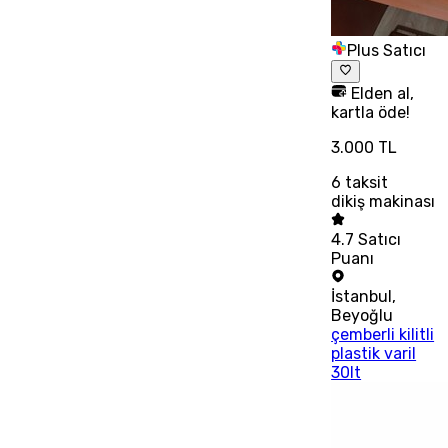
Plus Satıcı
Elden al,
kartla öde!
3.000 TL
6
taksit
dikiş makinası
4.7
Satıcı
Puanı
İstanbul
,
Beyoğlu
çemberli kilitli
plastik varil
30lt