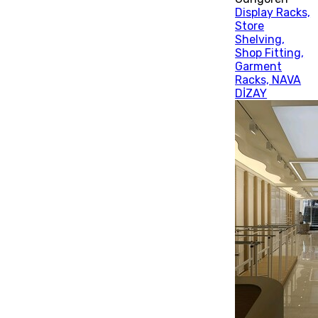
Display Racks,
Store
Shelving,
Shop Fitting,
Garment
Racks, NAVA
DİZAY