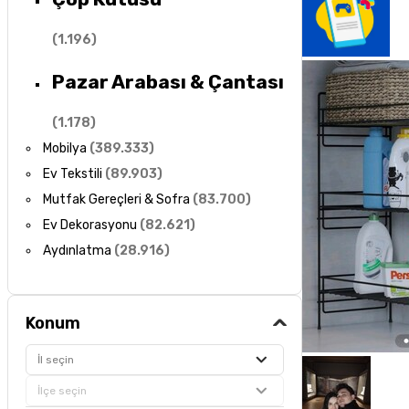
(
1.196
)
Pazar Arabası & Çantası
(
1.178
)
Mobilya
(
389.333
)
Ev Tekstili
(
89.903
)
Mutfak Gereçleri & Sofra
(
83.700
)
Ev Dekorasyonu
(
82.621
)
Aydınlatma
(
28.916
)
Konum
İl seçin
İlçe seçin