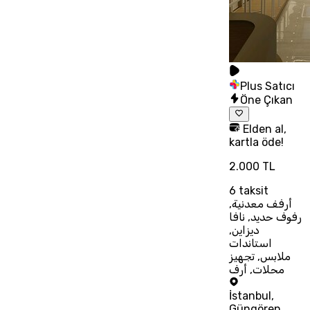
Plus Satıcı
Öne Çıkan
Elden al,
kartla öde!
2.000 TL
6
taksit
أرفف معدنية,
رفوف حديد, نافا
ديزاين,
استاندات
ملابس, تجهيز
محلات, أرف
İstanbul
,
Güngören