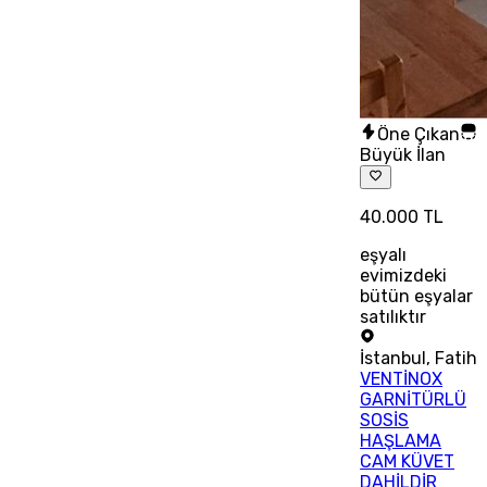
Öne Çıkan
Büyük İlan
40.000 TL
eşyalı
evimizdeki
bütün eşyalar
satılıktır
İstanbul
,
Fatih
VENTİNOX
GARNİTÜRLÜ
SOSİS
HAŞLAMA
CAM KÜVET
DAHİLDİR