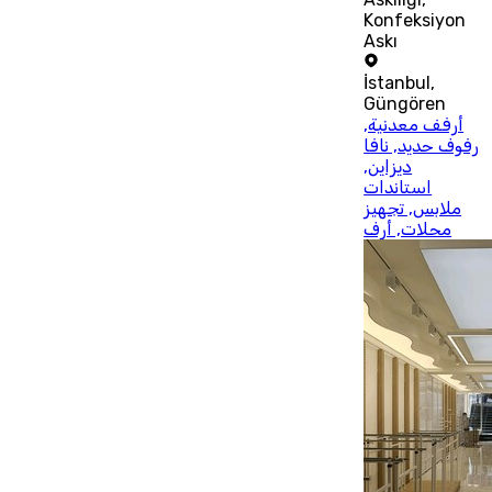
Konfeksiyon
Askı
İstanbul
,
Güngören
أرفف معدنية,
رفوف حديد, نافا
ديزاين,
استاندات
ملابس, تجهيز
محلات, أرف