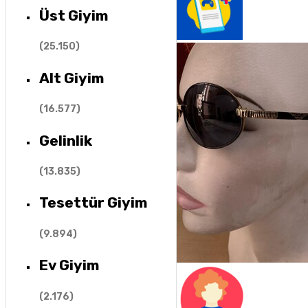
Üst Giyim
(
25.150
)
Alt Giyim
(
16.577
)
Gelinlik
(
13.835
)
Tesettür Giyim
(
9.894
)
Ev Giyim
(
2.176
)