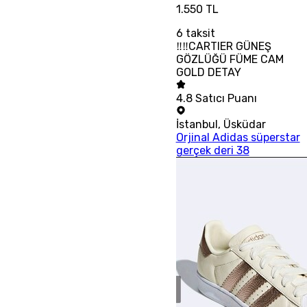
1.550 TL
6
taksit
‼‼CARTIER GÜNEŞ
GÖZLÜĞÜ FÜME CAM
GOLD DETAY
4.8
Satıcı Puanı
İstanbul
,
Üsküdar
Orjinal Adidas süperstar
gerçek deri 38