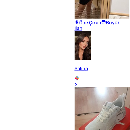
Öne Çıkan
Büyük
İlan
Saliha