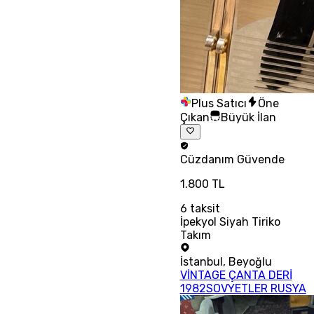
Plus Satıcı
Öne
Çıkan
Büyük İlan
Cüzdanım
Güvende
1.800 TL
6
taksit
İpekyol Siyah Tiriko
Takım
İstanbul
,
Beyoğlu
VİNTAGE ÇANTA DERİ
1982SOVYETLER RUSYA