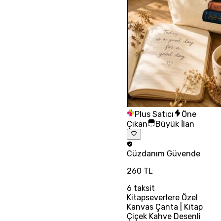
Plus Satıcı
Öne
Çıkan
Büyük İlan
Cüzdanım
Güvende
260 TL
6
taksit
Kitapseverlere Özel
Kanvas Çanta | Kitap
Çiçek Kahve Desenli