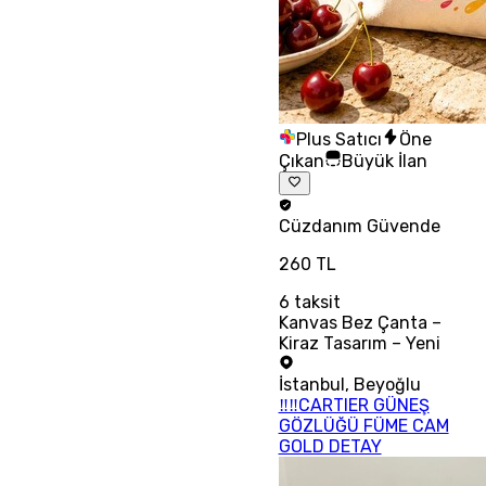
Plus Satıcı
Öne
Çıkan
Büyük İlan
Cüzdanım
Güvende
260 TL
6
taksit
Kanvas Bez Çanta –
Kiraz Tasarım – Yeni
İstanbul
,
Beyoğlu
‼‼CARTIER GÜNEŞ
GÖZLÜĞÜ FÜME CAM
GOLD DETAY