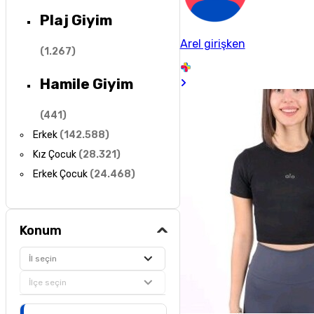
Plaj Giyim
Arel girişken
(
1.267
)
Hamile Giyim
(
441
)
Erkek
(
142.588
)
Kız Çocuk
(
28.321
)
Erkek Çocuk
(
24.468
)
Konum
İl seçin
İlçe seçin