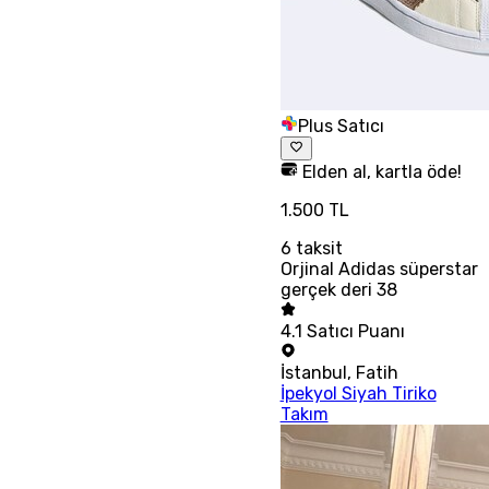
Plus Satıcı
Elden al, kartla öde!
1.500 TL
6
taksit
Orjinal Adidas süperstar
gerçek deri 38
4.1
Satıcı Puanı
İstanbul
,
Fatih
İpekyol Siyah Tiriko
Takım