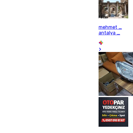
mehmet _
antalya _