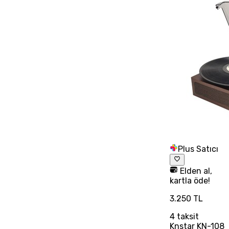
Plus Satıcı
Elden al,
kartla öde!
3.250 TL
4
taksit
Knstar KN-108