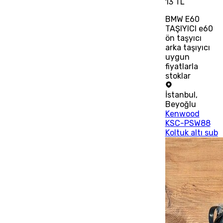
13 TL
BMW E60
TAŞIYICI e60
ön taşyıcı
arka taşıyıcı
uygun
fiyatlarla
stoklar
İstanbul
,
Beyoğlu
Kenwood
KSC-PSW88
Koltuk altı sub