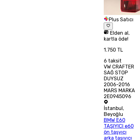
Plus Satıcı
Elden al,
kartla öde!
1.750 TL
6
taksit
VW CRAFTER
SAĞ STOP
DUYSUZ
2006-2016
MARS MARKA
2E0945096
İstanbul
,
Beyoğlu
BMW E60
TAŞIYICI e60
ön taşyıcı
arka taşıyıcı