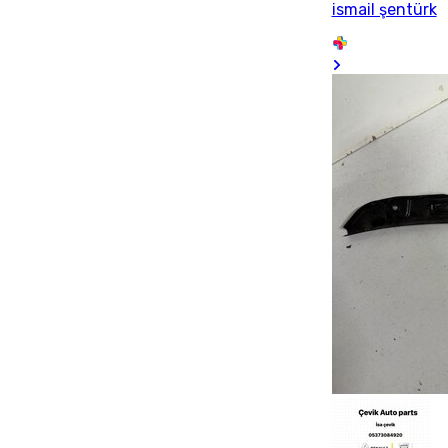
ismail şentürk