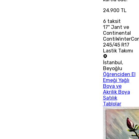
24.900 TL
6
taksit
17" Jant ve
Continental
ContiWinterCo
245/45 R17
Lastik Takımı
İstanbul
,
Beyoğlu
Öğrenciden El
Emeği Yağlı
Boya ve
Akrilik Boya
Satılık
Tablolar