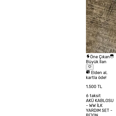
Öne Çıkan
Büyük İlan
Elden al,
kartla öde!
1.500 TL
6
taksit
AKÜ KABLOSU
- WW İLK
YARDIM SET -
BİJON