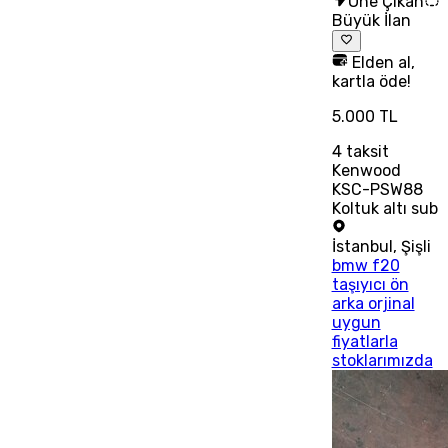
Öne Çıkan
Büyük İlan
Elden al,
kartla öde!
5.000 TL
4
taksit
Kenwood
KSC-PSW88
Koltuk altı sub
İstanbul
,
Şişli
bmw f20
taşıyıcı ön
arka orjinal
uygun
fiyatlarla
stoklarımızda