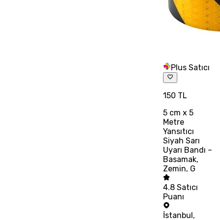
Plus Satıcı
150 TL
5 cm x 5
Metre
Yansıtıcı
Siyah Sarı
Uyarı Bandı –
Basamak,
Zemin, G
4.8
Satıcı
Puanı
İstanbul
,