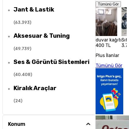
Tümünü Gör
Jant & Lastik
(
63.393
)
Aksesuar & Tuning
duvar kağıtı
Sıf
400 TL
3.7
(
49.739
)
Plus İlanlar
Ses & Görüntü Sistemleri
Tümünü Gör
(
40.408
)
Kiralık Araçlar
(
24
)
Konum