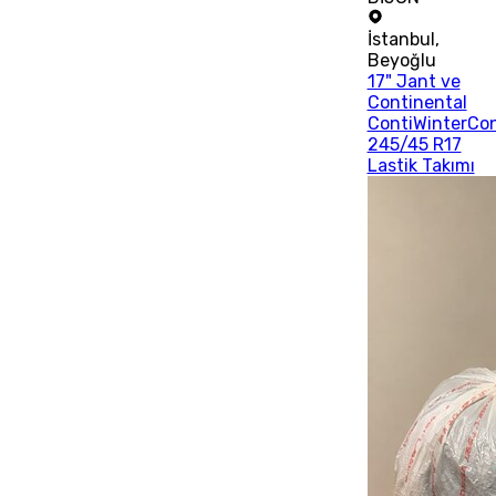
İstanbul
,
Beyoğlu
17" Jant ve
Continental
ContiWinterCo
245/45 R17
Lastik Takımı