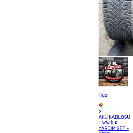
Huzi
AKÜ KABLOSU
- WW İLK
YARDIM SET -