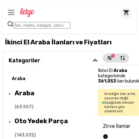
İkinci El Araba İlanları ve Fiyatları
1
Kategoriler
İkinci El
Araba
kategorisinde
Araba
361.053
ilan bulund
Araba
Aradığın ilan artık
yayında değil.
Aşağıdaki benzer
(
63.957
)
ilanlara göz
atabilirsin!
Oto Yedek Parça
Zirve İlanlar
(
143.532
)