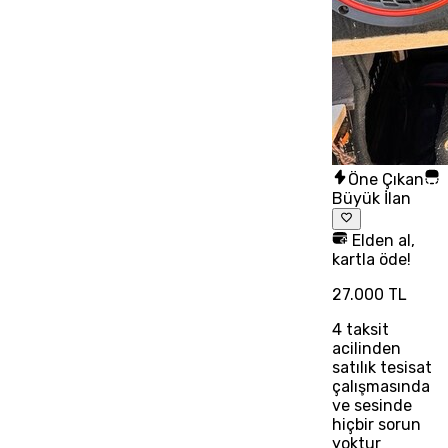
Öne Çıkan
Büyük İlan
Elden al,
kartla öde!
27.000 TL
4
taksit
acilinden
satılık tesisat
çalışmasında
ve sesinde
hiçbir sorun
yoktur