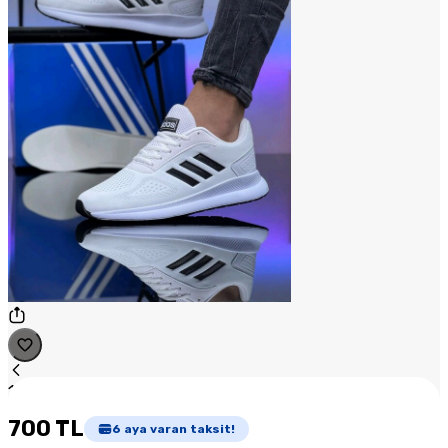
1
/
1
700 TL
6
aya varan taksit!