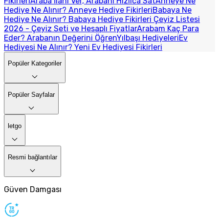
Fikirleri
Araba İlanı Ver, Arabanı Hızlıca Sat
Anneye Ne
Hediye Ne Alınır? Anneye Hediye Fikirleri
Babaya Ne
Hediye Ne Alınır? Babaya Hediye Fikirleri
Çeyiz Listesi
2026 - Çeyiz Seti ve Hesaplı Fiyatlar
Arabam Kaç Para
Eder? Arabanın Değerini Öğren
Yılbaşı Hediyeleri
Ev
Hediyesi Ne Alınır? Yeni Ev Hediyesi Fikirleri
Popüler Kategoriler
Popüler Sayfalar
letgo
Resmi bağlantılar
Güven Damgası