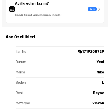
Acil kredi mi lazım?
Yeni
Kredi fırsatlarını hemen incele!
İlan Özellikleri
İlan No
1719208729
Durum
Yeni
Marka
Nike
Beden
L
Renk
Beyaz
Materyal
Viskon