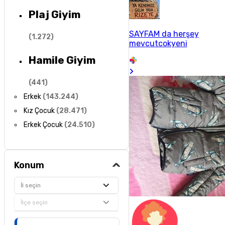
Plaj Giyim
SAYFAM da herşey
(
1.272
)
mevcutcokyeni
Hamile Giyim
(
441
)
Erkek
(
143.244
)
Kız Çocuk
(
28.471
)
Erkek Çocuk
(
24.510
)
Konum
İl seçin
İlçe seçin