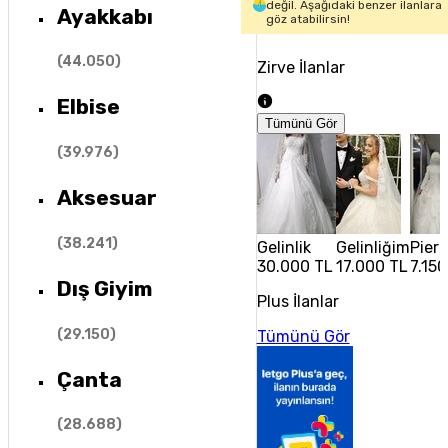
değil. Aşağıdaki benzer ilanlara
Ayakkabı
göz atabilirsin!
(
44.050
)
Zirve İlanlar
Elbise
Tümünü Gör
(
39.976
)
Aksesuar
(
38.241
)
Gelinlik
Gelinliğim
Pier
30.000 TL
17.000 TL
7.150
Dış Giyim
Plus İlanlar
(
29.150
)
Tümünü Gör
Çanta
(
28.688
)