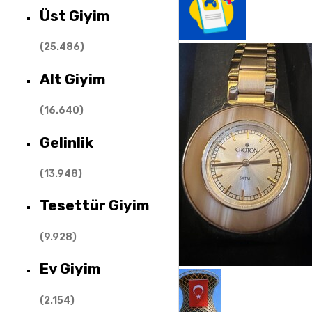
Üst Giyim
(
25.486
)
Alt Giyim
(
16.640
)
Gelinlik
(
13.948
)
Tesettür Giyim
(
9.928
)
Ev Giyim
(
2.154
)