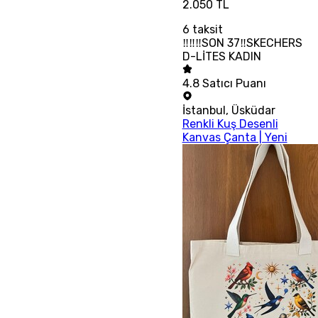
2.050 TL
6
taksit
‼‼‼SON 37‼SKECHERS
D-LİTES KADIN
4.8
Satıcı Puanı
İstanbul
,
Üsküdar
Renkli Kuş Desenli
Kanvas Çanta | Yeni