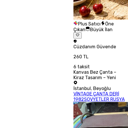
Plus Satıcı
Öne
Çıkan
Büyük İlan
Cüzdanım
Güvende
260 TL
6
taksit
Kanvas Bez Çanta –
Kiraz Tasarım – Yeni
İstanbul
,
Beyoğlu
VİNTAGE ÇANTA DERİ
1982SOVYETLER RUSYA