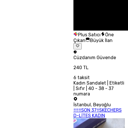
Plus Satıcı
Öne
Çıkan
Büyük İlan
Cüzdanım
Güvende
240 TL
6
taksit
Kadın Sandalet | Etiketli
| Sıfır | 40 - 38 - 37
numara
İstanbul
,
Beyoğlu
‼‼‼SON 37‼SKECHERS
D-LİTES KADIN