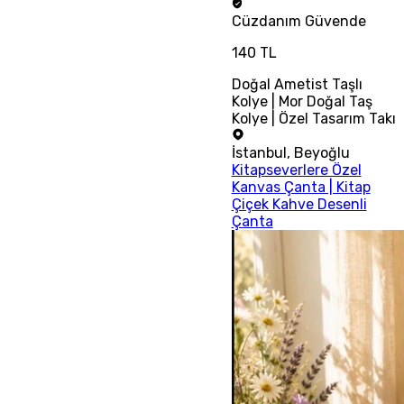
Cüzdanım
Güvende
140 TL
Doğal Ametist Taşlı
Kolye | Mor Doğal Taş
Kolye | Özel Tasarım Takı
İstanbul
,
Beyoğlu
Kitapseverlere Özel
Kanvas Çanta | Kitap
Çiçek Kahve Desenli
Çanta