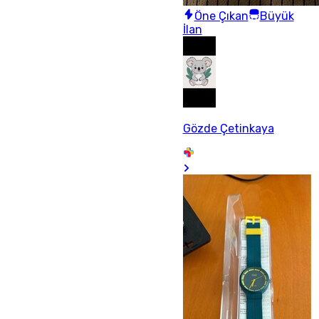
Öne Çıkan
Büyük
İlan
Gözde Çetinkaya