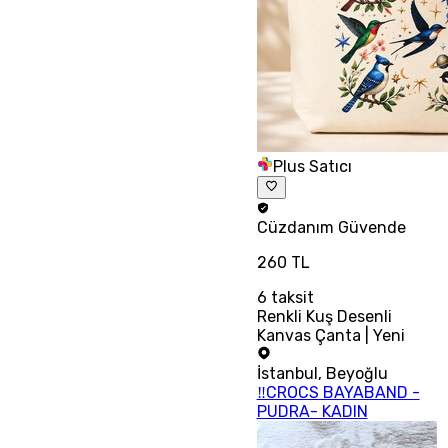
Plus Satıcı
Cüzdanım
Güvende
260 TL
6
taksit
Renkli Kuş Desenli
Kanvas Çanta | Yeni
İstanbul
,
Beyoğlu
‼CROCS BAYABAND -
PUDRA- KADIN