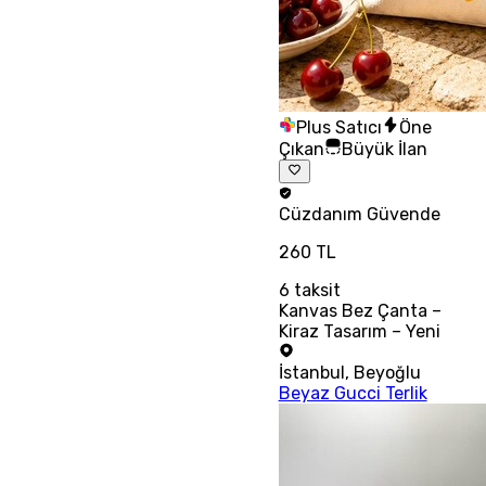
Plus Satıcı
Öne
Çıkan
Büyük İlan
Cüzdanım
Güvende
260 TL
6
taksit
Kanvas Bez Çanta –
Kiraz Tasarım – Yeni
İstanbul
,
Beyoğlu
Beyaz Gucci Terlik