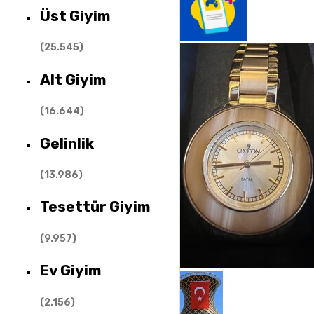
Üst Giyim
(
25.545
)
Alt Giyim
(
16.644
)
Gelinlik
(
13.986
)
Tesettür Giyim
(
9.957
)
Ev Giyim
(
2.156
)