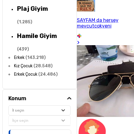
Plaj Giyim
SAYFAM da herşey
(
1.285
)
mevcutcokyeni
Hamile Giyim
(
439
)
Erkek
(
143.218
)
Kız Çocuk
(
28.548
)
Erkek Çocuk
(
24.486
)
Konum
İl seçin
İlçe seçin