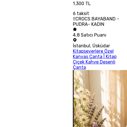
1.300 TL
6
taksit
‼CROCS BAYABAND -
PUDRA- KADIN
4.8
Satıcı Puanı
İstanbul
,
Üsküdar
Kitapseverlere Özel
Kanvas Çanta | Kitap
Çiçek Kahve Desenli
Çanta