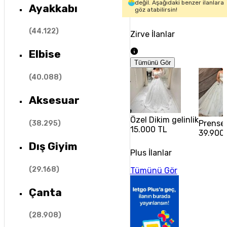
değil. Aşağıdaki benzer ilanlara
Ayakkabı
göz atabilirsin!
(
44.122
)
Zirve İlanlar
Elbise
Tümünü Gör
(
40.088
)
Aksesuar
Özel Dikim gelinlik
Prenses
(
38.295
)
15.000 TL
39.900
Dış Giyim
Plus İlanlar
(
29.168
)
Tümünü Gör
Çanta
(
28.908
)