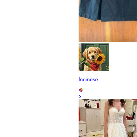
İncinese