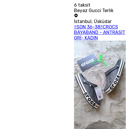
6
taksit
Beyaz Gucci Terlik
İstanbul
,
Üsküdar
‼SON 36-38‼CROCS
BAYABAND - ANTRASİT
GRİ- KADIN