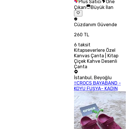
Plus Satıcı
Öne
Çıkan
Büyük İlan
Cüzdanım
Güvende
260 TL
6
taksit
Kitapseverlere Özel
Kanvas Çanta | Kitap
Çiçek Kahve Desenli
Çanta
İstanbul
,
Beyoğlu
‼CROCS BAYABAND -
KOYU FUŞYA- KADIN