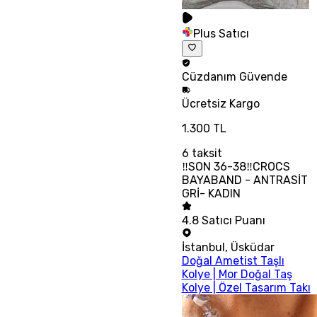
Plus Satıcı
Cüzdanım
Güvende
Ücretsiz
Kargo
1.300 TL
6
taksit
‼SON 36-38‼CROCS
BAYABAND - ANTRASİT
GRİ- KADIN
4.8
Satıcı Puanı
İstanbul
,
Üsküdar
Doğal Ametist Taşlı
Kolye | Mor Doğal Taş
Kolye | Özel Tasarım Takı