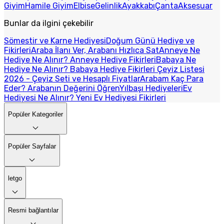
Giyim
Hamile Giyim
Elbise
Gelinlik
Ayakkabı
Çanta
Aksesuar
Bunlar da ilgini çekebilir
Sömestir ve Karne Hediyesi
Doğum Günü Hediye ve
Fikirleri
Araba İlanı Ver, Arabanı Hızlıca Sat
Anneye Ne
Hediye Ne Alınır? Anneye Hediye Fikirleri
Babaya Ne
Hediye Ne Alınır? Babaya Hediye Fikirleri
Çeyiz Listesi
2026 - Çeyiz Seti ve Hesaplı Fiyatlar
Arabam Kaç Para
Eder? Arabanın Değerini Öğren
Yılbaşı Hediyeleri
Ev
Hediyesi Ne Alınır? Yeni Ev Hediyesi Fikirleri
Popüler Kategoriler
Popüler Sayfalar
letgo
Resmi bağlantılar