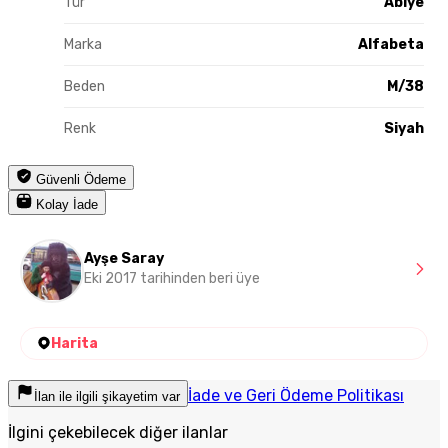
Tür
Abiye
Marka
Alfabeta
Beden
M/38
Renk
Siyah
Güvenli Ödeme
Kolay İade
Ayşe Saray
Eki 2017 tarihinden beri üye
Harita
İade ve Geri Ödeme Politikası
İlan ile ilgili şikayetim var
İlgini çekebilecek diğer ilanlar