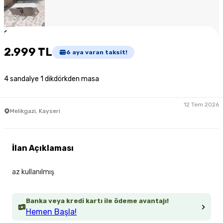
1
/
4
2.999 TL
6
aya varan taksit!
4 sandalye 1 dikdörkden masa
12 Tem 2026
Melikgazi, Kayseri
İlan Açıklaması
az kullanılmış
Banka veya kredi kartı ile ödeme avantajı!
Hemen Başla!