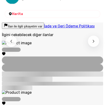
Harita
İade ve Geri Ödeme Politikası
İlan ile ilgili şikayetim var
İlgini çekebilecek diğer ilanlar