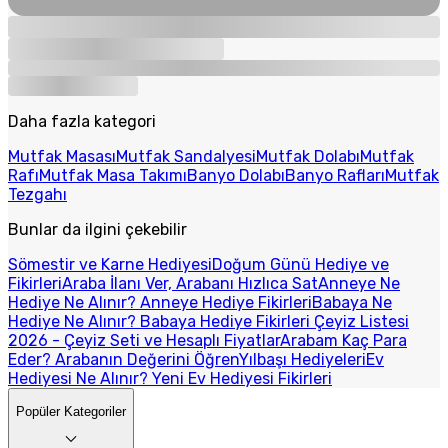
Daha fazla kategori
Mutfak Masası
Mutfak Sandalyesi
Mutfak Dolabı
Mutfak
Rafı
Mutfak Masa Takımı
Banyo Dolabı
Banyo Rafları
Mutfak
Tezgahı
Bunlar da ilgini çekebilir
Sömestir ve Karne Hediyesi
Doğum Günü Hediye ve
Fikirleri
Araba İlanı Ver, Arabanı Hızlıca Sat
Anneye Ne
Hediye Ne Alınır? Anneye Hediye Fikirleri
Babaya Ne
Hediye Ne Alınır? Babaya Hediye Fikirleri
Çeyiz Listesi
2026 - Çeyiz Seti ve Hesaplı Fiyatlar
Arabam Kaç Para
Eder? Arabanın Değerini Öğren
Yılbaşı Hediyeleri
Ev
Hediyesi Ne Alınır? Yeni Ev Hediyesi Fikirleri
Popüler Kategoriler